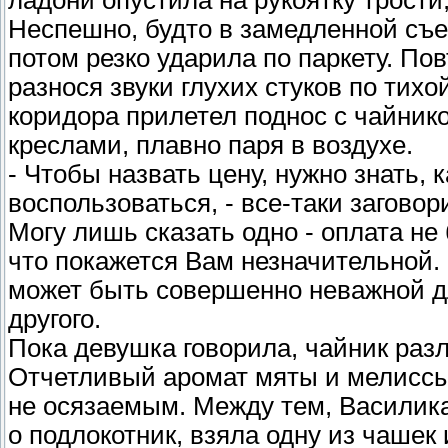
ладони опустила на рукоятку трости
Неспешно, будто в замедленной съе
потом резко ударила по паркету. По
разнося звуки глухих стуков по тихо
коридора прилетел поднос с чайник
креслами, плавно паря в воздухе.
- Чтобы назвать цену, нужно знать,
воспользоваться, - все-таки заговор
Могу лишь сказать одно - оплата не
что покажется Вам незначительной.
может быть совершенно неважной дл
другого.
Пока девушка говорила, чайник раз
Отчетливый аромат мяты и мелиссы 
не осязаемым. Между тем, Василика 
о подлокотник, взяла одну из чашек