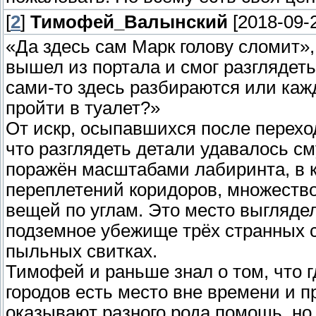
[
2
]
Тимофей_Валынский
[2018-09-2
«Да здесь сам Марк голову сломит»
вышел из портала и смог разглядеть
сами-то здесь разбираются или кажд
пройти в туалет?»
От искр, осыпавшихся после переход
что разглядеть детали удавалось с
поражён масштабами лабиринта, в 
переплетений коридоров, множество
вещей по углам. Это место выглядел
подземное убежище трёх странных с
пыльных свитках.
Тимофей и раньше знал о том, что 
городов есть место вне времени и 
оказывают разного рода помощь, но, 