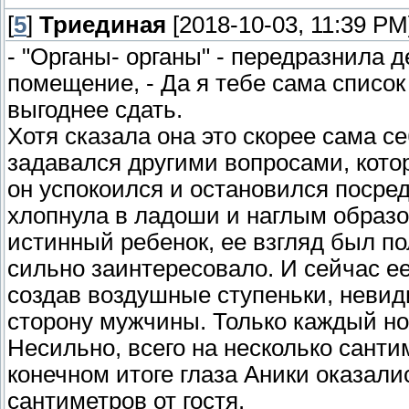
[
5
]
Триединая
[2018-10-03, 11:39 PM
- "Органы- органы" - передразнила д
помещение, - Да я тебе сама список
выгоднее сдать.
Хотя сказала она это скорее сама с
задавался другими вопросами, кото
он успокоился и остановился поср
хлопнула в ладоши и наглым образо
истинный ребенок, ее взгляд был по
сильно заинтересовало. И сейчас е
создав воздушные ступеньки, невид
сторону мужчины. Только каждый но
Несильно, всего на несколько сантим
конечном итоге глаза Аники оказалис
сантиметров от гостя.