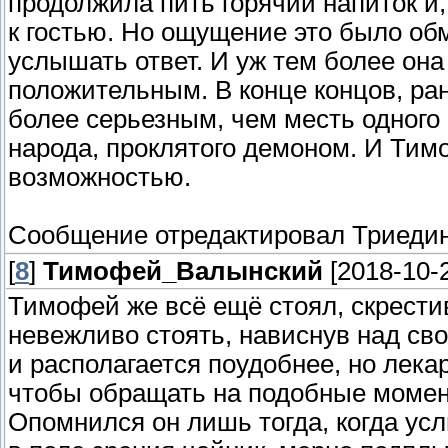
продолжила пить горячий напиток и,
к гостью. Но ощущение это было об
услышать ответ. И уж тем более она
положительным. В конце концов, ра
более серьезным, чем месть одного
народа, проклятого демоном. И Тим
возможностью.
Сообщение отредактировал
Триеди
[
8
]
Тимофей_Валынский
[2018-10-2
Тимофей же всё ещё стоял, скрестив
невежливо стоять, нависнув над сво
и располагается поудобнее, но лек
чтобы обращать на подобные моме
Опомнился он лишь тогда, когда ус