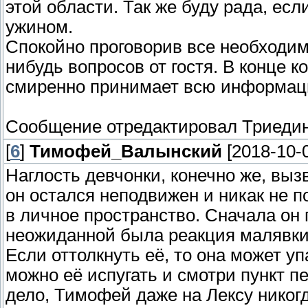
этой области. Так же буду рада, ес
ужином.
Спокойно проговорив все необходим
нибудь вопросов от гостя. В конце к
смиренно принимает всю информаци
Сообщение отредактировал
Триеди
[
6
]
Тимофей_Валынский
[2018-10-0
Наглость девчонки, конечно же, вы
он остался неподвижен и никак не 
в личное пространство. Сначала он
неожиданной была реакция малявки.
Если оттолкнуть её, то она может у
можно её испугать и смотри пункт п
дело, Тимофей даже на Лексу никогд