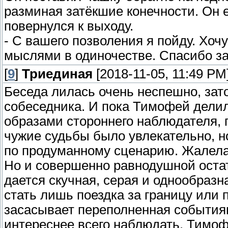
разминая затёкшие конечности. Он 
повернулся к выходу.
- С вашего позволения я пойду. Хоч
мыслями в одиночестве. Спасибо за 
[
9
]
Триединая
[2018-11-05, 11:49 PM
Беседа лилась очень неспешно, зат
собеседника. И пока Тимофей делил
образами стороннего наблюдателя, 
чужие судьбы было увлекательно, н
по продуманному сценарию. Жалела 
Но и совершенно равнодушной оста
дается скучная, серая и однообразн
стать лишь поездка за границу или 
засасывает переполненная событиями
интереснее всего наблюдать. Тимоф