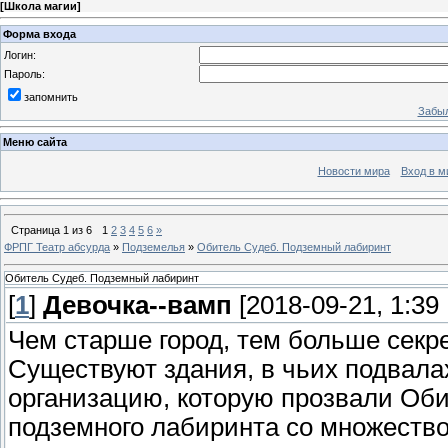
[
Школа магии
]
Форма входа
Логин:
Пароль:
запомнить
Забыл
Меню сайта
Новости мира
Вход в м
Страница
1
из
6
1
2
3
4
5
6
»
ФРПГ Театр абсурда
»
Подземелья
»
Обитель Судеб. Подземный лабиринт
Обитель Судеб. Подземный лабиринт
[
1
]
Девочка--вамп
[2018-09-21, 1:39
Чем старше город, тем больше секре
Существуют здания, в чьих подвала
организацию, которую прозвали Оби
подземного лабиринта со множество