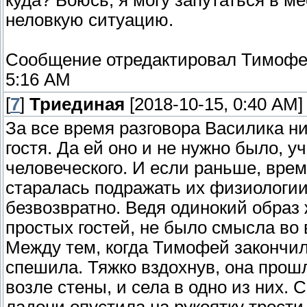
куда? Боюсь, я могу запутаться в м
неловкую ситуацию.
Сообщение отредактировал
Тимофе
5:16 AM
[
7
]
Триединая
[2018-10-15, 0:40 AM]
За все время разговора Василика ни
гостя. Да ей оно и не нужно было, 
человеческого. И если раньше, вре
старалась подражать их физиологии
безвозвратно. Ведя одинокий образ
простых гостей, не было смысла во
Между тем, когда Тимофей закончил
спешила. Тяжко вздохнув, она прош
возле стены, и села в одно из них.