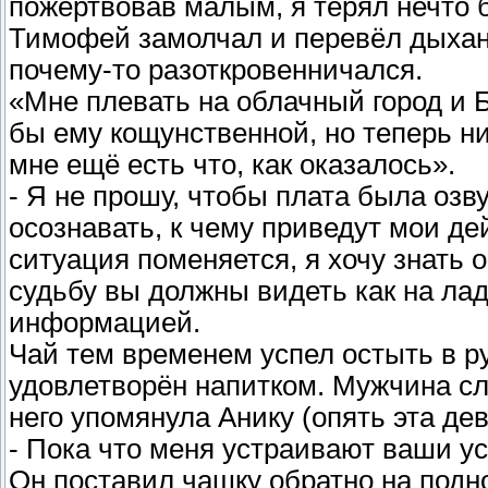
пожертвовав малым, я терял нечто 
Тимофей замолчал и перевёл дыхан
почему-то разоткровенничался.
«Мне плевать на облачный город и 
бы ему кощунственной, но теперь ни
мне ещё есть что, как оказалось».
- Я не прошу, чтобы плата была озву
осознавать, к чему приведут мои де
ситуация поменяется, я хочу знать 
судьбу вы должны видеть как на лад
информацией.
Чай тем временем успел остыть в ру
удовлетворён напитком. Мужчина сл
него упомянула Анику (опять эта дев
- Пока что меня устраивают ваши ус
Он поставил чашку обратно на подно