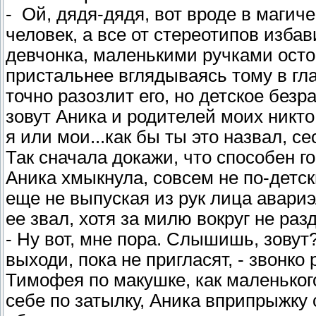
- Ой, дядя-дядя, вот вроде в магич
человек, а все от стереотипов изба
девчонка, маленькими ручками ост
пристальнее вглядываясь тому в глаз
точно разозлит его, но детское безр
зовут Аника и родителей моих никто
я или мои...как бы ты это назвал, 
Так сначала докажи, что способен г
Аника хмыкнула, совсем не по-детск
еще не выпуская из рук лица авариэ
ее звал, хотя за милю вокруг не раз
- Ну вот, мне пора. Слышишь, зовут
выходи, пока не пригласят, - звонк
Тимофея по макушке, как маленьког
себе по затылку, Аника вприпрыжку