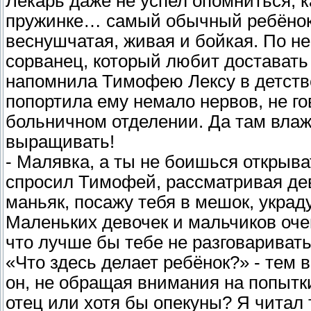
Лекарь даже не успел опомниться, к
пружинке… самый обычный ребёнок.
веснушчатая, живая и бойкая. По не
сорванец, который любит доставать
напомнила Тимофею Лексу в детстве
попортила ему немало нервов, не го
больничном отделении. Да там влаж
выращивать!
- Малявка, а ты не боишься открыв
спросил Тимофей, рассматривая девч
маньяк, посажу тебя в мешок, украд
Маленьких девочек и мальчиков оче
что лучше бы тебе не разговаривать
«Что здесь делает ребёнок?» - тем
он, не обращая внимания на попытки 
отец или хотя бы опекуны? Я читал 