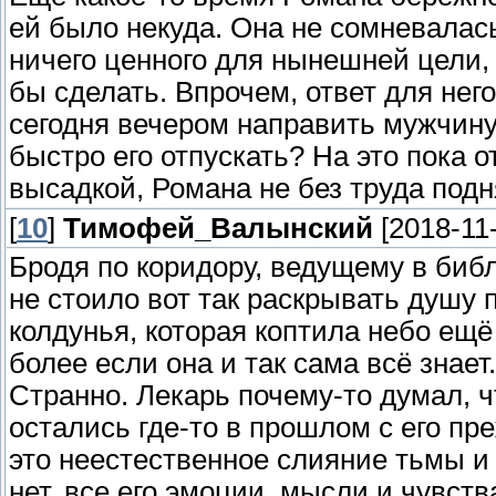
ей было некуда. Она не сомневалас
ничего ценного для нынешней цели, 
бы сделать. Впрочем, ответ для нег
сегодня вечером направить мужчину 
быстро его отпускать? На это пока о
высадкой, Романа не без труда подн
[
10
]
Тимофей_Валынский
[2018-11
Бродя по коридору, ведущему в библ
не стоило вот так раскрывать душу 
колдунья, которая коптила небо ещё
более если она и так сама всё знает.
Странно. Лекарь почему-то думал, ч
остались где-то в прошлом с его пр
это неестественное слияние тьмы и 
нет, все его эмоции, мысли и чувст