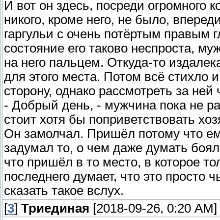
И вот он здесь, посреди огромного 
никого, кроме него, не было, впере
гаргульи с очень потёртым правым 
состояние его таково неспроста, му
на него пальцем. Откуда-то издалек
для этого места. Потом всё стихло 
сторону, однако рассмотреть за ней 
- Добрый день, - мужчина пока не ра
стоит хотя бы поприветствовать хо
Он замолчал. Пришёл потому что ем
задумал то, о чем даже думать боял
что пришёл в то место, в которое то
последнего думает, что это просто ч
сказать такое вслух.
[
3
]
Триединая
[2018-09-26, 0:20 AM]