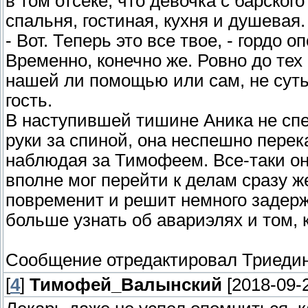
в том отсеке, что девочка с барско
спальня, гостиная, кухня и душевая.
- Вот. Теперь это все твое, - гордо 
Временно, конечно же. Ровно до тех
нашей ли помощью или сам, не суть
гость.
В наступившей тишине Аника не сп
руки за спиной, она неспешно перек
наблюдая за Тимофеем. Все-таки он 
вполне мог перейти к делам сразу 
повременит и решит немного задерж
больше узнать об авариэлях и том, 
Сообщение отредактировал
Триеди
[
4
]
Тимофей_Валынский
[2018-09-2