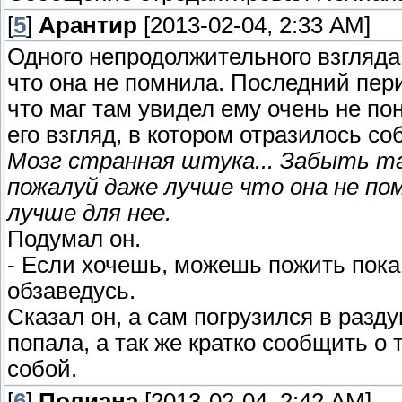
[
5
]
Арантир
[2013-02-04, 2:33 AM]
Одного непродолжительного взгляда 
что она не помнила. Последний пери
что маг там увидел ему очень не п
его взгляд, в котором отразилось со
Мозг странная штука... Забыть та
пожалуй даже лучше что она не пом
лучше для нее.
Подумал он.
- Если хочешь, можешь пожить пока т
обзаведусь.
Сказал он, а сам погрузился в разд
попала, а так же кратко сообщить о 
собой.
[
6
]
Полиана
[2013-02-04, 2:42 AM]