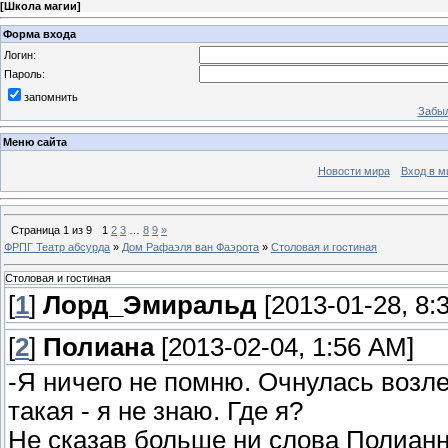
[
Школа магии
]
Форма входа
Логин:
Пароль:
запомнить
Забыл
Меню сайта
Новости мира
Вход в м
Страница
1
из
9
1
2
3
…
8
9
»
ФРПГ Театр абсурда
»
Дом Рафаэля ван Фаэрота
»
Столовая и гостиная
Столовая и гостиная
[
1
]
Лорд_Эмиральд
[2013-01-28, 8:
[
2
]
Полиана
[2013-02-04, 1:56 AM]
-Я ничего не помню. Очнулась возле 
такая - я не знаю. Где я?
Не сказав больше ни слова Полианн