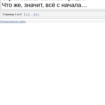
Что же, значит, всё с начала…
Страница
1
из
9
1
2
3
…
8
9
»
Полная версия сайта