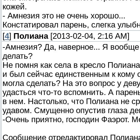
кожей.
- Амнезия это не очень хорошо...
Констатировал парень, слегка улыб
[
4
]
Полиана
[2013-02-04, 2:16 AM]
-Амнезия? Да, наверное... Я вообще 
делать?
Не помня как села в кресло Полиана
и был сейчас единственным к кому 
могла сделать? На это вопрос у дев
удасться что-то вспомнить. А парен
в нем. Настолько, что Полиана не ср
удавом. Смущенно опустив глаза де
-Очень приятно, господин Фаэрот. Мен
Сообщение отредактировал
Полиан