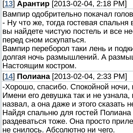
[
13
]
Арантир
[2013-02-04, 2:18 PM]
Вампир одобрительно покачал голов
- Ну что же, тогда гостевая спальн
вы найдете чистую постель и все н
перед сном искупаться.
Вампир переборол таки лень и подки
долгая ночь размышлений. А размыш
Настоящим костром.
[
14
]
Полиана
[2013-02-04, 2:33 PM]
-Хорошо, спасибо. Спокойной ночи, 
Имени его девушка так и не узнала,
назвал, а она даже и этого сказать н
Найдя спальню для гостей Полиана н
раздеваться тоже. Она просто прилег
не снилось. Абсолютно ни чего.