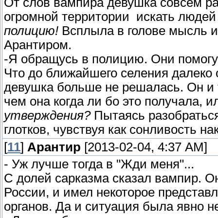
От слов вампира девушка совсем рас
огромной территории искать людей
полицию!
Всплыла в голове мысль и
Арантиром.
-Я обращусь в полицию. Они помогу
Что до ближайшего селения далеко о
девушка больше не решалась. Он и 
чем она когда ли бо это получала, 
утверждения?
Пытаясь разобраться
глотков, чувствуя как сонливость на
[
11
]
Арантир
[2013-02-04, 4:37 AM]
- Уж лучше тогда в "Жди меня"...
С долей сарказма сказал вампир. О
России, и имел некоторое представ
органов. Да и ситуация была явно не