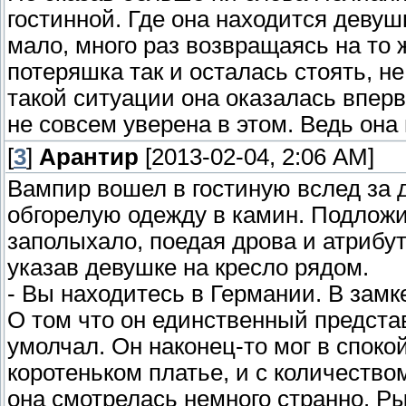
гостинной. Где она находится девуш
мало, много раз возвращаясь на то
потеряшка так и осталась стоять, не
такой ситуации она оказалась впер
не совсем уверена в этом. Ведь она 
[
3
]
Арантир
[2013-02-04, 2:06 AM]
Вампир вошел в гостиную вслед за
обгорелую одежду в камин. Подложив
заполыхало, поедая дрова и атрибут
указав девушке на кресло рядом.
- Вы находитесь в Германии. В замк
О том что он единственный предста
умолчал. Он наконец-то мог в споко
коротеньком платье, и с количеств
она смотрелась немного странно. Р