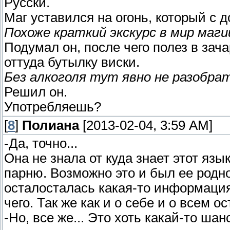
Русски.
Маг уставился на огонь, который с 
Похоже краткий экскурс в мир магии
Подумал он, после чего полез в за
оттуда бутылку виски.
Без алкоголя тут явно не разобра
Решил он.
Употребляешь?
[
8
]
Полиана
[2013-02-04, 3:59 AM]
-Да, точно...
Она не знала от куда знает этот язы
парню. Возможно это и был ее родно
осталосталась какая-то информация
чего. Так же как и о себе и о всем о
-Но, все же... Это хоть какай-то шан