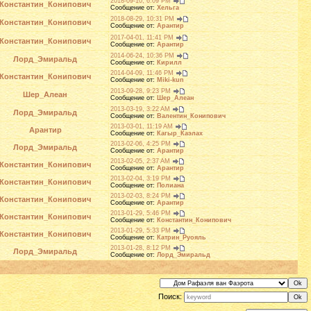
2018-09-10, 6:09 PM
Константин_Конипович
Сообщение от:
Хельга
2018-08-29, 10:31 PM
Константин_Конипович
Сообщение от:
Арантир
2017-04-01, 11:41 PM
Константин_Конипович
Сообщение от:
Арантир
2014-06-24, 10:36 PM
Лорд_Эмиральд
Сообщение от:
Кирилл
2014-04-09, 11:46 PM
Константин_Конипович
Сообщение от:
Miki-kun
2013-09-28, 9:23 PM
Шер_Алеан
Сообщение от:
Шер_Алеан
2013-03-19, 3:22 AM
Лорд_Эмиральд
Сообщение от:
Валентин_Конипович
2013-03-01, 11:19 AM
Арантир
Сообщение от:
Кагыр_Каэлах
2013-02-06, 4:25 PM
Лорд_Эмиральд
Сообщение от:
Арантир
2013-02-05, 2:37 AM
Константин_Конипович
Сообщение от:
Арантир
2013-02-04, 3:19 PM
Константин_Конипович
Сообщение от:
Полиана
2013-02-03, 8:24 PM
Константин_Конипович
Сообщение от:
Арантир
2013-01-29, 5:46 PM
Константин_Конипович
Сообщение от:
Константин_Конипович
2013-01-29, 5:33 PM
Константин_Конипович
Сообщение от:
Катрин_Руояль
2013-01-28, 8:12 PM
Лорд_Эмиральд
Сообщение от:
Лорд_Эмиральд
Поиск: