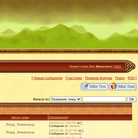
Приветствую Вас
Инкогнито
|
RSS
[
Новые сообщения
·
Участники
·
Правила форума
·
Поиск
·
RSS
]
Фильтр по:
Автор темы
Обновления
↓
2019-03-10, 3:04 PM
Лорд_Эмиральд
Сообщение от:
Хельга
2019-01-06, 10:57 PM
Лорд_Эмиральд
Сообщение от:
Арантир