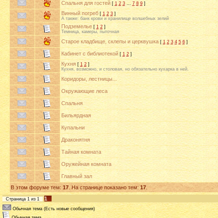
Спальня для гостей
[
1
2
3
…
7
8
9
]
Винный погреб
[
1
2
3
]
А также: банк крови и хранилище волшебных зелий
Подземелье
[
1
2
]
Темница, камеры, пыточная
Старое кладбище, склепы и церквушка
[
1
2
3
4
5
6
]
Кабинет с библиотекой
[
1
2
]
Кухня
[
1
2
]
Кухня, возможно, и столовая, но обязательно кухарка в ней.
Коридоры, лестницы...
Окружающие леса
Спальня
Бильярдная
Купальни
Драконятня
Тайная комната
Оружейная комната
Главный зал
В этом форуме тем:
17
. На странице показано тем:
17
.
1
Страница
1
из
1
Обычная тема (Есть новые сообщения)
Обычная тема