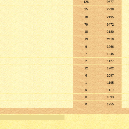
126
9677
35
2938
18
2195
79
6472
18
2180
19
2110
9
1266
7
1245
2
1127
12
1202
6
1097
1
1195
0
1110
0
1093
0
1255