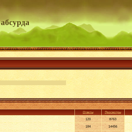
 абсурда
Ответы
Просмотры
120
8763
184
14456