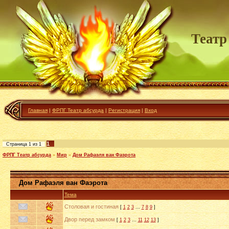
Театр
Главная
|
ФРПГ Театр абсурда
|
Регистрация
|
Вход
1
Страница
1
из
1
ФРПГ Театр абсурда
»
Мир
»
Дом Рафаэля ван Фаэрота
Дом Рафаэля ван Фаэрота
Тема
Столовая и гостиная
[
1
2
3
…
7
8
9
]
Двор перед замком
[
1
2
3
…
11
12
13
]