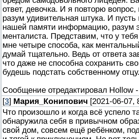
бредом самодовольного лицедея. Ва
ответ, девочка. И я повторю вопрос
разум удивительная штука. И пусть
нашей памяти информацию, разум э
менталиста. Представим, что у тебя
мне четыре способа, как ментальны
думай тщательно. Ведь от ответа з
что даже не способна сохранить сво
будешь подстать собственному отцу
Сообщение отредактировал
Hollow
[
3
]
Мария_Конипович
[2021-06-07, 
Что произошло и когда всё успело т
обнаружила себя в привычном образе
свой дом, совсем ещё ребёнком, 