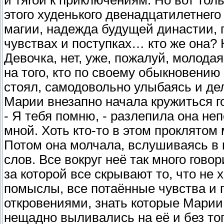
и тягой к приключениям. Но вот тол
этого худенького двенадцатилетнего
магии, надежда будущей династии, 
чувствах и поступках… кто же она? 
Девочка, нет, уже, пожалуй, молода
на того, кто по своему обыкновению
стоял, самодовольно улыбаясь и де
Марии внезапно начала кружиться г
- Я тебя помню, - разлепила она не
мной. Хоть кто-то в этом проклятом
Потом она молчала, вслушиваясь в 
слов. Все вокруг неё так много гово
за которой все скрывают то, что не 
помыслы, все потаённые чувства и 
откровениями, знать которые Марии
нещадно выливались на её и без тог