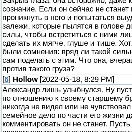
Закрыв глаза, она осторожно, даже к
сознание. Если он сейчас не станет
проникнуть в него и попытаться выу
залежи, которые пылятся в голове до
силы, чтобы встретиться с ними ли
сделать их мягче, глуше и тише. Хо
были сомнения: вряд ли такой сильн
сам поделать с этим. Что она, вчер
против такого груза?
[
6
]
Hollow
[2022-05-18, 8:29 PM]
Александр лишь улыбнулся. Ну пуст
по отношению к своему старшему бра
никогда не видел или не чувствова
семейное дело по части его жизни д
комментировать он не станет. Пусть