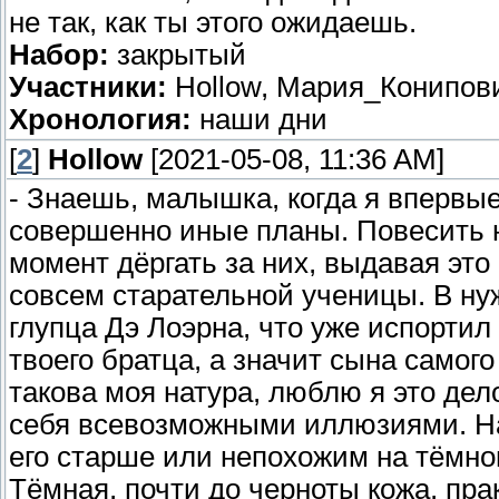
не так, как ты этого ожидаешь.
Набор:
закрытый
Участники:
Hollow, Мария_Конипов
Хронология:
наши дни
[
2
]
Hollow
[2021-05-08, 11:36 AM]
- Знаешь, малышка, когда я впервые
совершенно иные планы. Повесить 
момент дёргать за них, выдавая это
совсем старательной ученицы. В нуж
глупца Дэ Лоэрна, что уже испортил
твоего братца, а значит сына самог
такова моя натура, люблю я это дел
себя всевозможными иллюзиями. На
его старше или непохожим на тёмног
Тёмная, почти до черноты кожа, пра