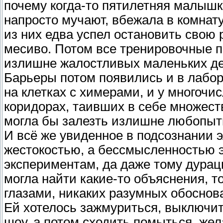
почему когда-то пятилетняя малышка
напросто мучают, вбежала в комнату
из них едва успел остановить свою 
месиво. Потом все тренировочные п
излишне жалостливых маленьких де
Барьеры потом появились и в лабор
на клетках с химерами, и у многочи
коридорах, таивших в себе множеств
могла бы залезть излишне любопыт
И всё же увиденное в подсознании 
жестокостью, а бессмысленностью э
экспериментам, да даже тому дурац
могла найти какие-то объяснения, т
глазами, никаких разумных обоснов
Ей хотелось зажмуриться, выключит
шоу, а потом сходить помыться, жел