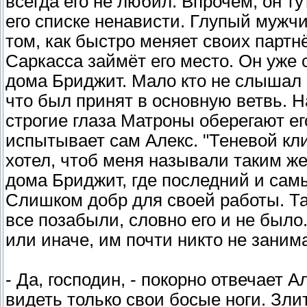
всегда его не любил. Впрочем, он ту
его списке ненависти. Глупый мужчин
том, как быстро меняет своих партн
Саркасса займёт его место. Он уже 
дома Бриджит. Мало кто не слышал 
что был принят в основную ветвь. Н
строгие глаза Матроны оберегают ег
испытывает сам Алекс. "Теневой кли
хотел, чтоб меня называли таким ж
дома Бриджит, где последний и са
Слишком добр для своей работы. Та
все позабыли, словно его и не было.
или иначе, им почти никто не заним
- Да, господин, - покорно отвечает 
видеть только свои босые ноги. Зли