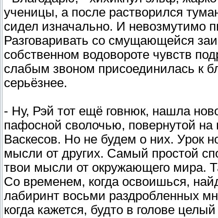
ученицы, а после растворился туман
сидел изначально. И невозмутимо пи
Разговаривать со смущающейся заико
собственном водовороте чувств под
слабым звоном присоединилась к б
серьёзнее.
- Ну, Рэй тот ещё говнюк, нашла нов
пафосной сволочью, повернутой на 
Васкесов. Но не будем о них. Урок 
мысли от других. Самый простой сп
твои мысли от окружающего мира. Та
Со временем, когда освоишься, най
лабиринт восьми раздробленных мн
когда кажется, будто в голове целы