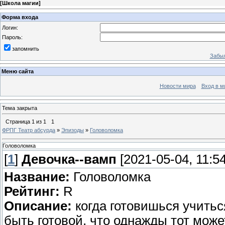
[
Школа магии
]
Форма входа
Логин:
Пароль:
запомнить
Забыл
Меню сайта
Новости мира
Вход в м
Тема закрыта
Страница
1
из
1
1
ФРПГ Театр абсурда
»
Эпизоды
»
Головоломка
Головоломка
[
1
]
Девочка--вамп
[2021-05-04, 11:5
Название:
Головоломка
Рейтинг:
R
Описание:
когда готовишься учитьс
быть готовой, что однажды тот може