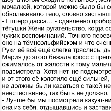
мочалкой, которой можно было бы со
обволакивало тело, словно застывш
- Ешгерр дасса… - сдавленно пробо
тётушки Жени ругательство, когда 
чужих воспоминаний. Точного перев
оно на тёмноэльфийском и что очен
Руки её всё ещё слегка тряслись, 
Мария до этого бежала кросс с преп
сжималось от жалости к тому мальчи
подсмотрела. Хотя нет, не подсмотр
и от этого её колотило ещё сильней,
не должны были касаться с такой н
неестественно, так быть не должно.
- Лучше бы мы посмотрели какую-н
она из себя, отдышавшись и застав