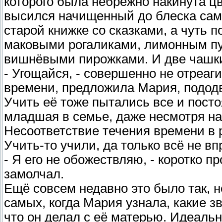
которого была небрежно накинута цв
высился начищенный до блеска сам
старой книжке со сказками, а чуть 
маковыми рогаликами, лимонным п
вишнёвыми пирожками. И две чашки 
- Угощайся, - совершенно не отреаг
времени, предложила Мария, пододв
Учить её тоже пытались все и постоя
младшая в семье, даже несмотря на
Несоответствие течения времени в р
Учить-то учили, да только всё не вп
- Я его не обожествляю, - коротко п
замолчал.
Ещё совсем недавно это было так, н
самых, когда Мария узнала, какие зв
что он делал с её матерью. Идеаль