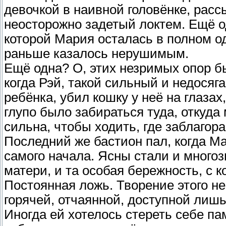
девочкой в наивной головёнке, расс
неосторожно задетый локтем. Ещё о
которой Мария осталась в полном од
раньше казалось нерушимым.
Ещё одна? О, этих незримых опор б
когда Рэй, такой сильный и недосяг
ребёнка, убил кошку у неё на глаза
глупо было забираться туда, откуда
сильна, чтобы ходить, где заблагора
Последний же бастион пал, когда Ма
самого начала. Ясны стали и много
матери, и та особая бережность, с к
Постоянная ложь. Творение этого не
горячей, отчаянной, доступной лиш
Иногда ей хотелось стереть себе па