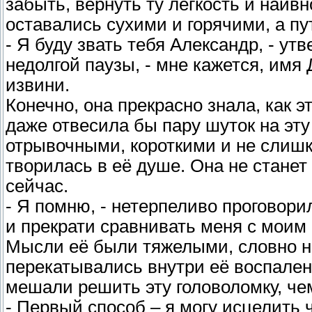
забыть, вернуть ту лёгкость и наивн
оставались сухими и горячими, а пу
- Я буду звать тебя Александр, - у
недолгой паузы, - мне кажется, имя
извини.
Конечно, она прекрасно знала, как э
даже отвесила бы пару шуток на эт
отрывочными, короткими и не слишк
творилась в её душе. Она не станет 
сейчас.
- Я помню, - нетерпеливо проговори
и прекрати сравнивать меня с моим о
Мысли её были тяжелыми, словно н
перекатывались внутри её воспаленн
мешали решить эту головоломку, че
- Первый способ – я могу исцелить 