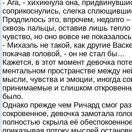
- Ага, - хихикнула она, придвинувши
соприкоснулись, слегка сплющившис
Продлилось это, впрочем, недолго –
сквозь пальцы, оставив лишь тепло
чувство, но оно вовсе не показало
- Михаэль не такой, как другие Васк
покачав головой, - он не стал бы…
Кажется, в этот момент девочка поте
ментальном пространстве между не
мысли, чувства и эмоции, иногда с
принимаемые и слишком откровенные
было.
Однако прежде чем Ричард смог раз
сокровенное, девочка замотала голо
полностью скрыла её обеспокоенное
приказывая потоку мыслей остановит