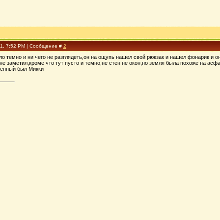
01, 7:52 PM | Сообщение #
2
о темно и ни чего не разглядеть,он на ощупь нашел свой рюкзак и нашел фонарик и о
 не заметил,кроме что тут пусто и темно,не стен не окон,но земля была похоже на асфа
ченный был Микки