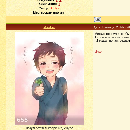
Репутация:
2
Замечания:
±
Статус:
Offline
Мастерские звания:
Miki-kun
Дата: Пятница, 2014-08-
Микки проснулся,но был
Тут ни чего особенного
-И куда я попал,-озада
Микки
Факультет зельеварения, 2 курс