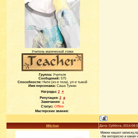
Учитель магической этики
Группа:
Учителя
Сообщений:
575
Способности:
Нити (из-е тела), уп-е тьмой
Имя персонажа:
Саша Туман
+
Награды:
2
±
Репутация:
2
Замечания:
±
Статус:
Offline
Мастерские звания:
Miki-kun
Дата: Суббота, 2014-08-
Микки нашел записку,пр
-Хм интересно и какая 