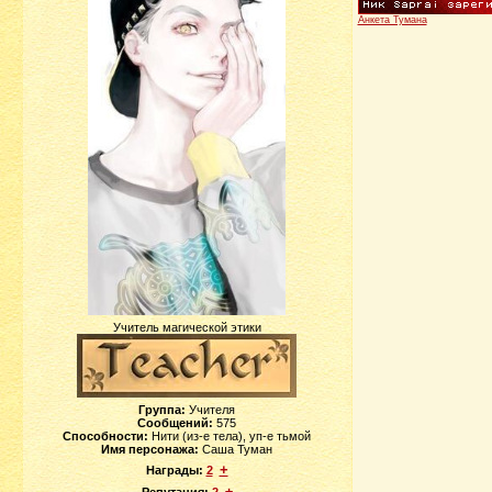
Анкета Тумана
Учитель магической этики
Группа:
Учителя
Сообщений:
575
Способности:
Нити (из-е тела), уп-е тьмой
Имя персонажа:
Саша Туман
+
Награды:
2
±