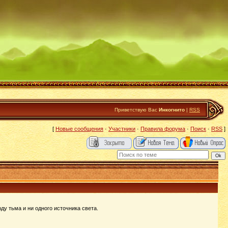
Приветствую Вас
Инкогнито
|
RSS
[
Новые сообщения
·
Участники
·
Правила форума
·
Поиск
·
RSS
]
ду тьма и ни одного источника света.