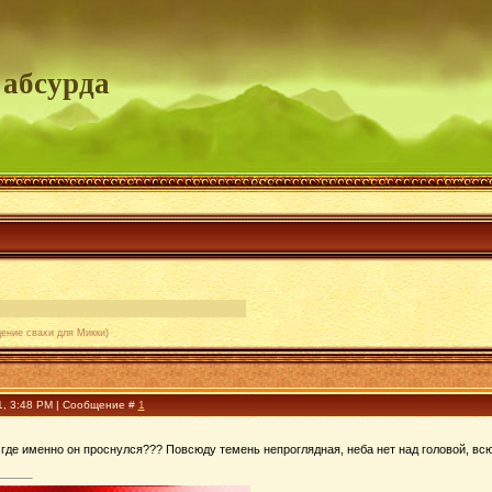
 абсурда
ение свахи для Микки)
1, 3:48 PM | Сообщение #
1
а где именно он проснулся??? Повсюду темень непроглядная, неба нет над головой, всю