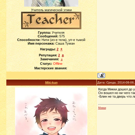
Учитель магической этики
Группа:
Учителя
Сообщений:
575
Способности:
Нити (из-е тела), уп-е тьмой
Имя персонажа:
Саша Туман
+
Награды:
2
±
Репутация:
2
Замечания:
±
Статус:
Offline
Мастерские звания:
Miki-kun
Дата: Среда, 2014-08-06
Когда Микки дошел до у
Он вошел но ни чего так
-Блин не та дверь что 
Микки