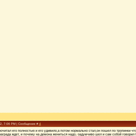
02, 7:06 PM | Сообщение #
4
очитал его полностью и его удивило,а потом нормально стал,он пошел по тропинки чт
награда ждет, и почему на демона жениться надо,-задумчиво шел и сам собой говорил 