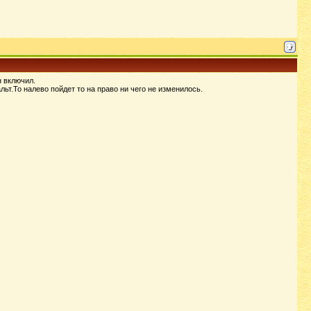
н включил.
льт.То налево пойдет то на право ни чего не изменилось.