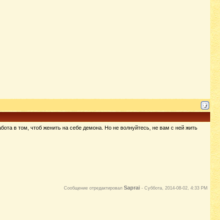
ота в том, чтоб женить на себе демона. Но не волнуйтесь, не вам с ней жить
Saprai
Сообщение отредактировал
-
Суббота, 2014-08-02, 4:33 PM