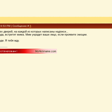
, 6:53 PM | Сообщение #
5
рех дверей, на каждой из которых написаны надписи...
да, встретит мима. Мим украдет ваше лицо, если проявите эмоции.
оди. Я тебя жду.