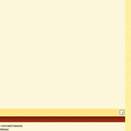
о посоветовали.
Микки.