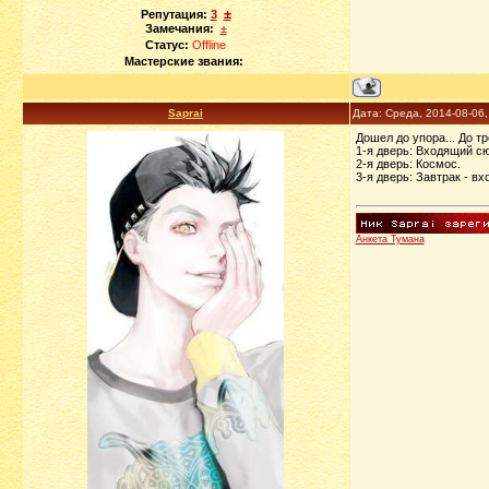
±
Репутация:
3
Замечания:
±
Статус:
Offline
Мастерские звания:
Saprai
Дата: Среда, 2014-08-06
Дошел до упора... До т
1-я дверь: Входящий сю
2-я дверь: Космос.
3-я дверь: Завтрак - вх
Анкета Тумана