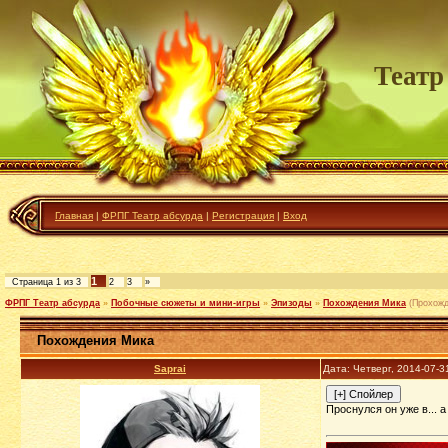
Театр
Главная
|
ФРПГ Театр абсурда
|
Регистрация
|
Вход
1
Страница
1
из
3
2
3
»
ФРПГ Театр абсурда
»
Побочные сюжеты и мини-игры
»
Эпизоды
»
Похождения Мика
(Прохожд
Похождения Мика
Saprai
Дата: Четверг, 2014-07-3
Проснулся он уже в... 