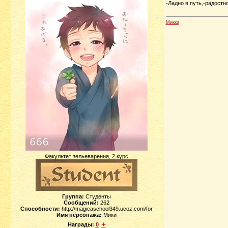
-Ладно в путь,-радостн
Микки
Факультет зельеварения, 2 курс
Группа:
Студенты
Сообщений:
262
Способности:
http://magicaschool349.ucoz.com/for
Имя персонажа:
Мики
+
Награды:
0