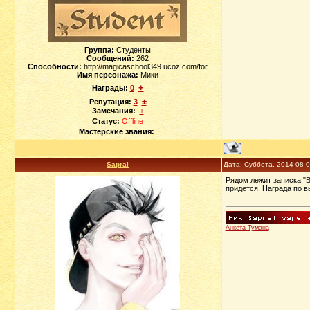
Группа:
Студенты
Сообщений:
262
Способности:
http://magicaschool349.ucoz.com/for
Имя персонажа:
Мики
+
Награды:
0
±
Репутация:
3
Замечания:
±
Статус:
Offline
Мастерские звания:
Saprai
Дата: Суббота, 2014-08-
Рядом лежит записка "В
придется. Награда по в
Анкета Тумана