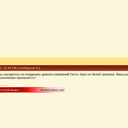
02, 12:45 PM | Сообщение #
3
ы находитесь во владениях демона измерений Гапта. Идти по белой тропинке. Ваша раб
ыполнению прилагается."