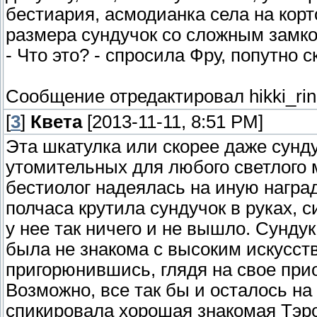
бестиария, асмодианка села на корт
размера сундучок со сложным замко
- Что это? - спросила Фру, попутно 
Сообщение отредактировал
hikki_rin
[
3
]
Квета
[2013-11-11, 8:51 PM]
Эта шкатулка или скорее даже сунду
утомительных для любого светлого 
бестиолог надеялась на иную наград
полчаса крутила сундучок в руках, с
у нее так ничего и не вышло. Сундук 
была не знакома с высоким искусств
пригорюнившись, глядя на свое при
Возможно, все так бы и осталось на
спикировала хорошая знакомая Тэр