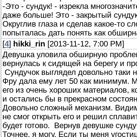
-Это - сундук! - изрекла многозначи
даже больше! Это - закрытый сундук
Округлив глаза и сделав какое-то 
попыталась дать понять как обширн
[
4
]
hikki_rin
[2013-11-12, 7:00 PM]
Девушка уловила обширную проблем
вернулась к сидящей на берегу и пр
Сундучок выглядел довольно таки 
Фру дала ему лет 50 как минимум. 
его из очень хороших материалов, 
и остались бы в прекрасном состоя
Довольно сложный механизм. Видим
не смог открыть его и решил сплави
будет готово. Вернув девушке сунду
Точнее, я могу. Если ты меня угост