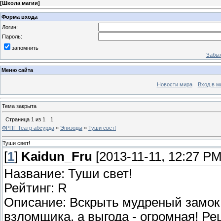
[
Школа магии
]
Форма входа
Логин:
Пароль:
запомнить
Забыл
Меню сайта
Новости мира
Вход в м
Тема закрыта
Страница
1
из
1
1
ФРПГ Театр абсурда
»
Эпизоды
»
Туши свет!
Туши свет!
[
1
]
Kaidun_Fru
[2013-11-11, 12:27 PM
Название: Туши свет!
Рейтинг: R
Описание: Вскрыть мудреный замок 
взломщика, а выгода - огромная! Ре