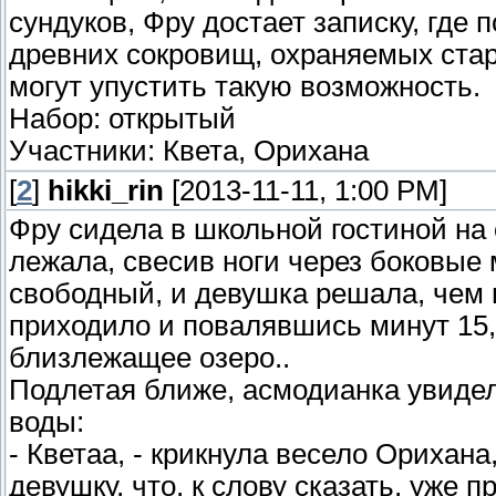
сундуков, Фру достает записку, где 
древних сокровищ, охраняемых стар
могут упустить такую возможность.
Набор: открытый
Участники: Квета, Орихана
[
2
]
hikki_rin
[2013-11-11, 1:00 PM]
Фру сидела в школьной гостиной на о
лежала, свесив ноги через боковые
свободный, и девушка решала, чем м
приходило и повалявшись минут 15,
близлежащее озеро..
Подлетая ближе, асмодианка увидел
воды:
- Кветаа, - крикнула весело Орихана
девушку, что, к слову сказать, уже