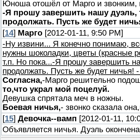
Юноша отошёл от Марго и звонким, 
-Я прошу завершить нашу дуэль, т
продолжать. Пусть же будет ничь
[
14
]
Марго
[2012-01-11, 9:50 PM]
-Ну извини... Я конечно понимаю, в
нужны шоколадки, цветы (красные ро
т.п. Но пока...-Я прошу завершить н
продолжать. Пусть же будет ничья! -
Согласна,
-Марго решительно подош
то,что украл мой поцелуй.
Девушка спрятала меч в ножны.
Боевая ничья,
- звонко сказала она
[
15
]
Девочка--вамп
[2012-01-11, 10:
Объявляется ничья. Дуэль окончена