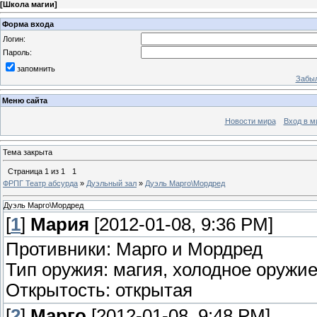
[
Школа магии
]
Форма входа
Логин:
Пароль:
запомнить
Забыл
Меню сайта
Новости мира
Вход в м
Тема закрыта
Страница
1
из
1
1
ФРПГ Театр абсурда
»
Дуэльный зал
»
Дуэль Марго\Мордред
Дуэль Марго\Мордред
[
1
]
Мария
[2012-01-08, 9:36 PM]
Противники: Марго и Мордред
Тип оружия: магия, холодное оружи
Открытость: открытая
[
2
]
Марго
[2012-01-08, 9:48 PM]