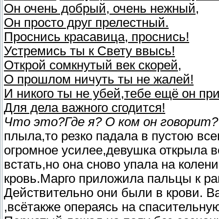
Он очень добрый, очень нежный,
Он просто друг прелестный.
Проснись красавица, проснись!
Устремись ты к Свету ввысь!
Открой сомкнутый век скорей,
О прошлом ничуть ты не жалей!
И никого ты не убей,тебе ещё он при
Для дела важного сгодится!
Что это?Где я? О ком он говорит
плыла,то резко падала в пустою вс
огромное усилее,девушка открыла в
встать,но она сново упала на колени
кровь.Марго приложила пальцы к ран
Действительно они были в крови. В
,всётакже операясь на спасительную