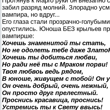
Протянув к Марго руки он внезапно с
забил разряд молний. Злорадно усм
вампира, но вдруг...
Его глаза стали прозрачно-голубыми
опустились. Юноша БЕЗ крыльев пр
вампирше:
Хочешь знаменитой ты стать,
Но не одолеть тебе даже Злат
Хочешь ты добиться любви,
Но ради неё ты с Мраком порви!
Твоя любвоь ведь рядом,
В юноше, живущем с тобой! Он у
Он очень добрый, очень нежный,
Он просто друг прелестный.
Проснись красавица, проснись!
Устремись ты к Свету ввысь!