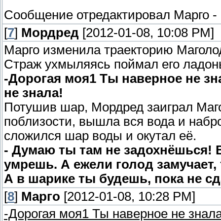
Сообщение отредактировал
Марго
-
[
7
]
Мордред
[2012-01-08, 10:08 PM]
Марго изменила траекторию Маголод
Страж ухмыляясь поймал его ладонь
-Дорогая моя1 Ты наверное не зн
не знала!
Потушив шар, Мордред заиграл Маг
поблизости, вышла вся вода и набр
сложился шар воды и окутал её.
- Думаю ты там не задохнёшься! 
умрешь. А ежели голод замучает, 
А в шарике ты будешь, пока не с
[
8
]
Марго
[2012-01-08, 10:28 PM]
-Дорогая моя1 Ты наверное не знал