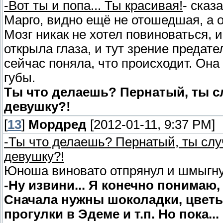
-Вот ты и попа... Ты красивая!
- сказ
Марго, видно ещё не отошедшая, а о
Мозг никак не хотел повиноваться, 
открыла глаза, и тут зрение предат
сейчас поняла, что происходит. Она
губы.
Ты что делаешь? Пернатый, ты сл
девушку?!
[
13
]
Мордред
[2012-01-11, 9:37 PM]
-Ты что делаешь? Пернатый, ты слу
девушку?!
Юноша виновато отпрянул и шмыгну
-Ну извини... Я конечно понимаю,
Сначала нужны шоколадки, цветы
прогулки в Эдеме и т.п. Но пока...