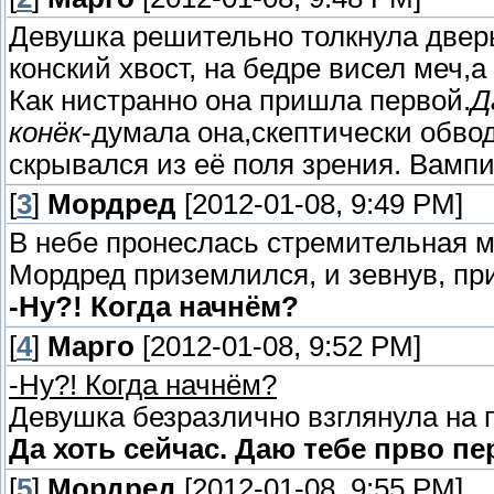
Девушка решительно толкнула дверь
конский хвост, на бедре висел меч,а
Как нистранно она пришла первой.
Д
конёк
-думала она,скептически обво
скрывался из её поля зрения. Вамп
[
3
]
Мордред
[2012-01-08, 9:49 PM]
В небе пронеслась стремительная м
Мордред приземлился, и зевнув, пр
-Ну?! Когда начнём?
[
4
]
Марго
[2012-01-08, 9:52 PM]
-Ну?! Когда начнём?
Девушка безразлично взглянула на 
Да хоть сейчас. Даю тебе прво пе
[
5
]
Мордред
[2012-01-08, 9:55 PM]