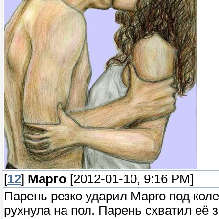
[
12
]
Марго
[2012-01-10, 9:16 PM]
Парень резко ударил Марго под кол
рухнула на пол. Парень схватил её з