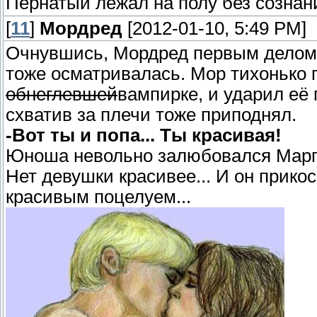
Пернатый лежал на полу без сознан
[
11
]
Мордред
[2012-01-10, 5:49 PM]
Очнувшись, Мордред первым делом 
тоже осматривалась. Мор тихонько 
обнеглевшей
вампирке, и ударил её 
схватив за плечи тоже приподнял.
-Вот ты и попа... Ты красивая!
Юноша невольно залюбовался Марго
Нет девушки красивее... И он прикос
красивым поцелуем...