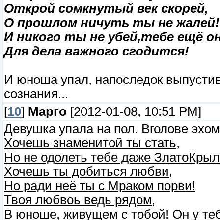
Открой сомкнутый век скорей,
О прошлом ничуть ты не жалей!
И никого ты не убей,тебе ещё о
Для дела важного сгодится!
И юноша упал, напоследок выпустив
сознания...
[
10
]
Марго
[2012-01-08, 10:51 PM]
Девушка упала на пол. Вголове эхом
Хочешь знаменитой ты стать,
Но не одолеть тебе даже ЗлатоКрыл
Хочешь ты добиться любви,
Но ради неё ты с Мраком порви!
Твоя любвоь ведь рядом,
В юноше, живущем с тобой! Он у теб