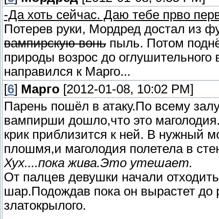
-Да хоть сейчас. Даю тебе прво перв
Потерев руки, Мордред достал из ф
вампирскую вонь
пыль. Потом поднёс
природы возрос до оглушительного 
направился к Марго...
[
6
]
Марго
[2012-01-08, 10:02 PM]
Парень пошёл в атаку.По всему залу
вампирши дошло,что это маголодия.
крик приблизится к ней. В нужный 
плошмя,и маголодия полетела в стен
Хух....пока жива.Это утешает.
От палцев девушки начали отходить
шар.Подождав пока он вырастет до 
златокрылого.