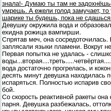
знала!- Думаю ты там не задохнёшь
умрешь. А ежели голод замучает, то 
шарике ты будешь, пока не сдашься
Девушку окружила вода и образовал
ехидна рожица вампирши.
Спрятав меч, она сосредоточилась. Е
заплясали языки пламени. Вокруг не
Первая попытка не удалась - слишк
воды...вторая....треть.....четвёртая.
вода достаточно прогрелась, и кокон
десять минут девушка находилась п
испаряться. Полностью испарив свой
бой.
Со скорость реактивной ракеты она 
парня. Девушка разбежалась, оттолк