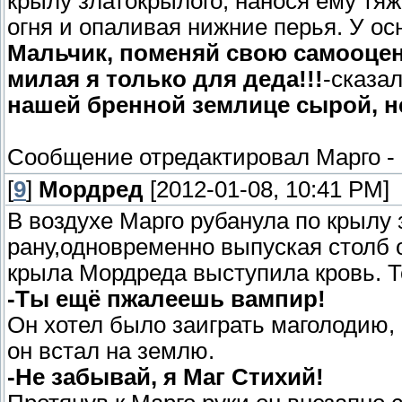
крылу златокрылого, нанося ему тя
огня и опаливая нижние перья. У о
Мальчик, поменяй свою самооценк
милая я только для деда!!!
-сказа
нашей бренной землице сырой, н
Сообщение отредактировал
Марго
-
[
9
]
Мордред
[2012-01-08, 10:41 PM]
В воздухе Марго рубанула по крылу
рану,одновременно выпуская столб 
крыла Мордреда выступила кровь. Т
-Ты ещё пжалеешь вампир!
Он хотел было заиграть маголодию,
он встал на землю.
-Не забывай, я Маг Стихий!