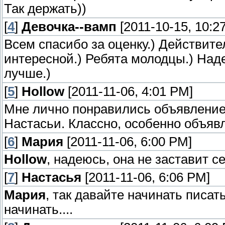
Так держать))
[
4
]
Девочка--вамп
[2011-10-15, 10:2
Всем спасибо за оценку.) Действите
интересной.) Ребята молодцы.) Над
лучше.)
[
5
]
Hollow
[2011-11-06, 4:01 PM]
Мне лично понравились объявление
Настасьи. Классно, особенно объявл
[
6
]
Мария
[2011-11-06, 6:00 PM]
Hollow
, надеюсь, она не заставит с
[
7
]
Настасья
[2011-11-06, 6:06 PM]
Мария
, так давайте начинать писа
начинать....