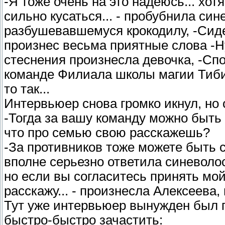
-Я тоже очень на это надеюсь... хо
сильно кусаться... - пробубнила син
разбушевавшемуся крокодилу, -Сидет
произнес весьма приятные слова -Ну 
стеснения произнесла девочка, -Сп
команде Филиала школы магии Тибидо
то так...
Интервьюер снова громко икнул, но 
-Тогда за вашу команду можно быть с
что про семью свою расскажешь?
-За противников тоже можете быть сп
вполне серьезно ответила синеволоса
но если вы согласитесь принять мой
расскажу... - произнесла Алексеева,
Тут уже интервьюер вынужден был 
быстро-быстро зачастить: