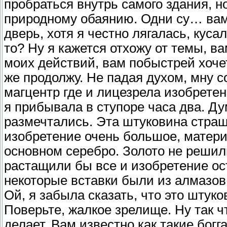
пробраться внутрь самого здания, н
природному обаянию. Одни су… вамп
дверь, хотя я честно лягалась, куса
то? Ну я кажется отхожу от темы, в
моих действий, вам побыстрей хочет
же продолжу. Не падая духом, мну 
магцентр где и лицезрела изобретени
я прибывала в ступоре часа два. Д
размечтались. Эта штуковина страш
изобретение очень большое, матери
основном серебро. Золото не решил
растащили бы все и изобретение ос
некоторые вставки были из алмазов
Ой, я забыла сказать, что это штук
Поверьте, жалкое зрелище. Ну так чт
делает. Вам известно как такие бог