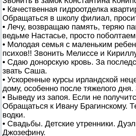
Звонить в замок Константина Конипо
• Качественная гидроотделка кварт
Обращаться в школу филиал, просит
• Лечу, возвращаю память, теряю па
ведьме Настасье, просто поболтаем
• Молодая семья с маленьким ребен
психов!! Звонить Мелиссе и Кирилл
• Сдаю донорскую кровь. За послед
звать Саша.
• Ускоренные курсы ирландской нец
дому, особенно после тяжелого дня.
• Выведу из запоя. Если не получит
Обращаться к Ивану Брагинскому. Т
водки.
• Свадьбы. Детские утренники. Дуэли
Джозефину.