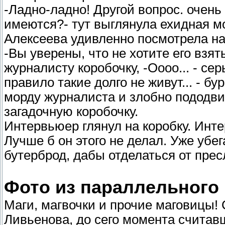
-Ладно-ладно! Другой вопрос. очен
имеются?- тут выглянула ехидная м
Алексеева удивленно посмотрела н
-Вы уверены, что не хотите его взя
журналисту коробочку, -Оооо... - сер
правило такие долго не живут... - б
морду журналиста и злобно пододви
загадочную коробочку.
Интервьюер глянул на коробку. Интер
Лучше б он этого не делал. Уже убе
бутерброд, дабы отделаться от пре
Фото из параллельного 
Маги, магвочки и прочие маговицы!
Ливьенова, до сего момента считав