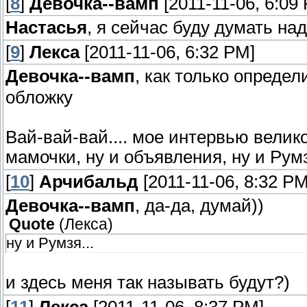
[
8
]
Девочка--вамп
[2011-11-06, 6:09
Настасья
, я сейчас буду думать на
[
9
]
Лекса
[2011-11-06, 6:32 PM]
Девочка--вамп
, как только опреде
обложку
Вай-вай-вай.... мое интервью велик
мамочки, ну и объявления, ну и Рум
[
10
]
Арчибальд
[2011-11-06, 8:32 PM
Девочка--вамп
, да-да, думай))
Quote
(
Лекса
)
ну и Румзя...
и здесь меня так называть будут?)