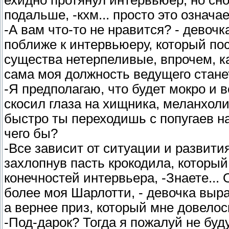
ехидно протянул интервьюер, но сно
подальше, -кхм... просто это означа
-А вам что-то не нравится? - девоч
поближе к интервьюеру, который по
существа нетерпеливые, впрочем, ка
сама моя должность ведущего стане
-Я предполагаю, что будет мокро и в
скосил глаза на хищника, меланхол
быстро ты переходишь с попугаев на 
чего бы?
-Все зависит от ситуации и развития
захлопнув пасть крокодила, который
конечностей интервьера, -Знаете... 
более моя Шарлотти, - девочка выра
а вернее приз, который мне довелос
-Под-дарок? Тогда я пожалуй не бу