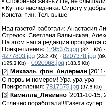
• Спокойная жизнь? Не, не слышали
• Куплю наследника. Сироту у добр
Константин. Тел. выше.
Над газетой работали: Анастасия Л
Стрелок, Светлана Валынская, Алек
На этом наша редакция прощается с
Прикрепления:
1795375.jpg
(32.1 Kb)
4277803.jpg
·
8207378.jpg
(23.2 Kb)
(89
·
0920968.jpg
(125.3 Kb)
(183.5 Kb)
[
2
]
Михаэль_фон_Андерман
[2011-
С первым номером! Ура-ура-ура!
Прикрепления:
7817575.jpg
(37.6 Kb)
[
3
]
Камилла_Ливиано
[2011-10-15, 
Отлично поработали!!!Газета супер!