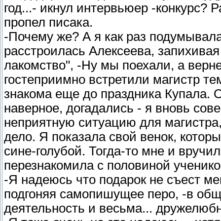
год...- икнул интервьюер -конкурс?
пропел писака.
-Почему же? А я как раз подумывала 
расстроилась Алексеева, запихивая
лакомство", -Ну мы поехали, а верн
гостеприимно встретили магистр тем
знакома еще до праздника Купала. О
наверное, догадались - я вновь сове
неприятную ситуацию для магистра, 
дело. Я показала свой венок, кото
сине-голубой. Тогда-то мне и вручи
перезнакомила с половиной учеников
-Я надеюсь что подарок не съест м
подгоняя самопишущее перо, -в об
деятельность и весьма... дружелюбна