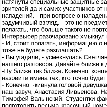
натянуты специальные защитные за
зрителей да и самих участников от
нападений, - при вопросе о нападе
задумчивый взгляд, - это не предме
полагать, что больше такого не повт
Интервьюер разочаровано хмыкнул и
- И, стоит полагать, информацию о 
тоже не будете разглашать?
- Вы угадали, - усмехнулась Светлан
нашего разговора. Давайте ближе к 
-Ну ближе так ближе. Конечно, конце
назовите имена тех, кто точно буде
- Конечно, -кивнула головой девушка
наш завуч, Анастасия Ливьенова. Н
Тимофей Валынский. Студентки фак
подготовить весьма красочный номер