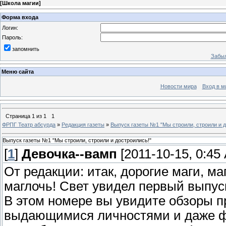
[
Школа магии
]
Форма входа
Логин:
Пароль:
запомнить
Забыл
Меню сайта
Новости мира
Вход в м
Страница
1
из
1
1
ФРПГ Театр абсурда
»
Редакция газеты
»
Выпуск газеты №1 "Мы строили, строили и д
Выпуск газеты №1 "Мы строили, строили и достроились!"
[
1
]
Девочка--вамп
[2011-10-15, 0:45
От редакции: итак, дорогие маги, м
маглочь! Свет увидел первый выпус
В этом номере вы увидите обзоры п
выдающимися личностями и даже фо