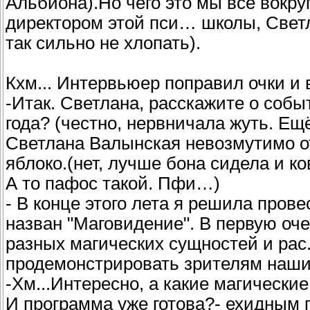
Альбиона).Но чего это мы всё вокруг
директором этой пси… школы, Свет
так сильно не хлопать).
Кхм... Интервьюер поправил очки и в
-Итак. Светлана, расскажите о событ
года? (честно, нервничала жуть. Ещё
Светлана Валынская невозмутимо от
яблоко.(нет, лучше бона сидела и к
А то пафос такой. Пфи…)
- В конце этого лета я решила про
назван "Маговидение". В первую оч
разных магических сущностей и рас.
продемонстрировать зрителям наши 
-Хм...Интересно, а какие магически
И программа уже готова?- ехидным г