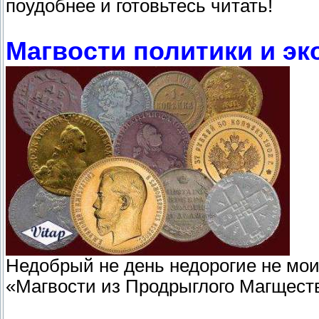
поудобнее и готовьтесь читать!
Магвости политики и эк
Недобрый не день недорогие не мои
«Магвости из Продрыглого Магществ