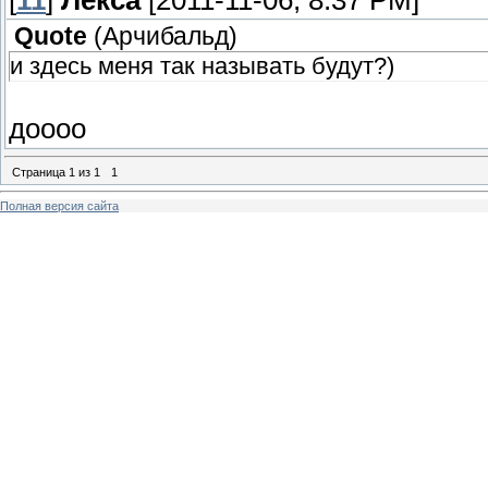
[
11
]
Лекса
[2011-11-06, 8:37 PM]
Quote
(
Арчибальд
)
и здесь меня так называть будут?)
доооо
Страница
1
из
1
1
Полная версия сайта