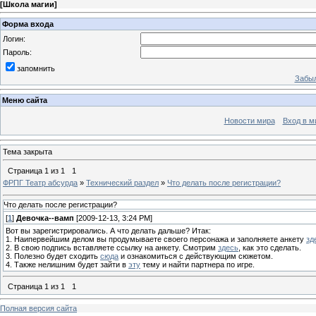
[
Школа магии
]
Форма входа
Логин:
Пароль:
запомнить
Забыл
Меню сайта
Новости мира
Вход в м
Тема закрыта
Страница
1
из
1
1
ФРПГ Театр абсурда
»
Технический раздел
»
Что делать после регистрации?
Что делать после регистрации?
[
1
]
Девочка--вамп
[2009-12-13, 3:24 PM]
Вот вы зарегистрировались. А что делать дальше? Итак:
1. Наипервейшим делом вы продумываете своего персонажа и заполняете анкету
зд
2. В свою подпись вставляете ссылку на анкету. Смотрим
здесь
, как это сделать.
3. Полезно будет сходить
сюда
и ознакомиться с действующим сюжетом.
4. Также нелишним будет зайти в
эту
тему и найти партнера по игре.
Страница
1
из
1
1
Полная версия сайта