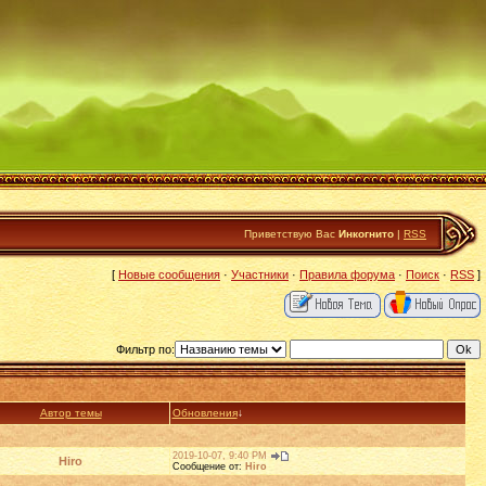
Приветствую Вас
Инкогнито
|
RSS
[
Новые сообщения
·
Участники
·
Правила форума
·
Поиск
·
RSS
]
Фильтр по:
Автор темы
Обновления
↓
2019-10-07, 9:40 PM
Hiro
Сообщение от:
Hiro