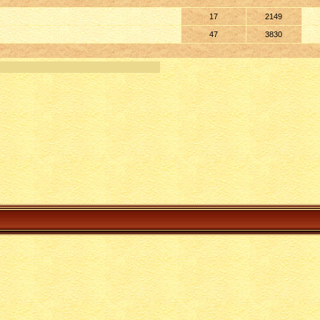
17
2149
47
3830