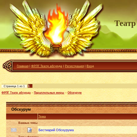
Театр
Главная
|
ФРПГ Театр абсурда
|
Регистрация
|
Вход
1
Страница
1
из
1
ФРПГ Театр абсурда
»
Параллельные миры
»
Обскурум
Обскурум
Тема
Важные темы
Бестиарий Обскурума