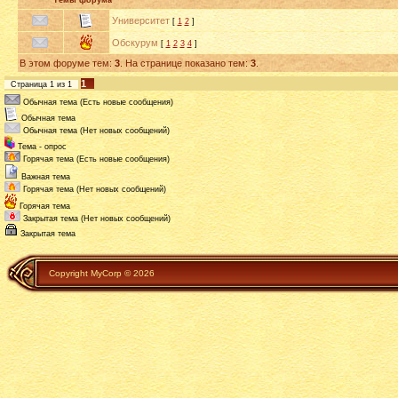
Темы форума
Университет
[
1
2
]
Обскурум
[
1
2
3
4
]
В этом форуме тем:
3
. На странице показано тем:
3
.
1
Страница
1
из
1
Обычная тема (Есть новые сообщения)
Обычная тема
Обычная тема (Нет новых сообщений)
Тема - опрос
Горячая тема (Есть новые сообщения)
Важная тема
Горячая тема (Нет новых сообщений)
Горячая тема
Закрытая тема (Нет новых сообщений)
Закрытая тема
Copyright MyCorp © 2026