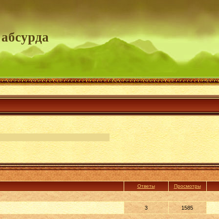
 абсурда
Ответы
Просмотры
3
1585