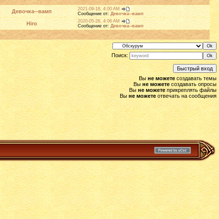
2021-09-18, 4:00 AM
Девочка--вамп
Сообщение от:
Девочка--вамп
2020-05-28, 4:06 AM
Hiro
Сообщение от:
Девочка--вамп
Поиск:
Вы
не можете
создавать темы
Вы
не можете
создавать опросы
Вы
не можете
прикреплять файлы
Вы
не можете
отвечать на сообщения