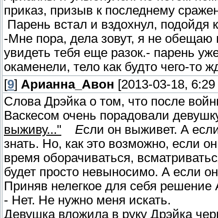
приказ, призыв к последнему сраже
Парень встал и вздохнул, подойдя 
-Мне пора, дела зовут, я не обещаю 
увидеть тебя еще разок.- парень уже
окаменели, тело как будто чего-то ж
[
9
]
Арианна_Авон
[2013-03-18, 6:29
Слова Дрэйка о том, что после войн
Васкесом очень порадовали девушку
выживу..."
Е
сли он выживет. А есл
знать. Но, как это возможно, если о
время оборачиваться, всматриваться
будет просто невыносимо. А если он
Приняв нелегкое для себя решение 
- Нет. Не нужно меня искать.
Девушка вложила в руку Дрэйка че