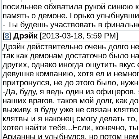
посильнее обхватила рукой синюю ка
память о демоне. Горько улыбнувши
- Ты будешь участвовать в финальн
[
8
]
Дрэйк
[2013-03-18, 5:59 PM]
Дрэйк действительно очень долго не 
так как демонам достаточно было 
других, однако иногда ощутить вкус
девушке компанию, хотя ел и немног
притронулся, не до этого было, нужн
-Да, буду, я ведь один из офицеров,
наших врагов, таков мой долг, как д
выживу, я буду уже не связан клятв
клятвы и я наконец смогу делать то, 
хотел найти тебя...Если, конечно, ты
Арианны и улыбнулся. но потом нем