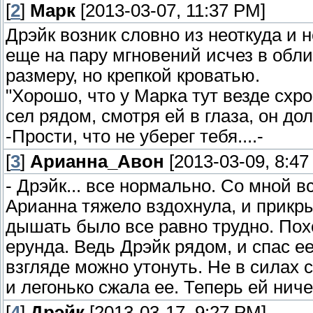
[
2
]
Марк
[2013-03-07, 11:37 PM]
Дрэйк возник словно из неоткуда и 
еще на пару мгновений исчез в обли
размеру, но крепкой кроватью.
"Хорошо, что у Марка тут везде схр
сел рядом, смотря ей в глаза, он до
-Прости, что не уберег тебя....-
[
3
]
Арианна_Авон
[2013-03-09, 8:47
- Дрэйк... все нормально. Со мной в
Арианна тяжело вздохнула, и прикры
дышать было все равно трудно. Похо
ерунда. Ведь Дрэйк рядом, и спас ее,
взгляде можно утонуть. Не в силах с
и легонько сжала ее. Теперь ей ниче
[
4
]
Дрэйк
[2013-03-17, 9:27 PM]