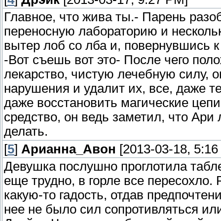
Главное, что жива ты.- Парень раз
переносную лабораторию и нескольк
вытер лоб со лба и, повернувшись к
-Вот съешь вот это- После чего пол
лекарство, чистую лечебную силу, о
нарушения и удалит их, все, даже те
даже восстановить магические цепи
средство, он ведь заметил, что Ари
делать.
[
5
]
Арианна_Авон
[2013-03-18, 5:16
Девушка послушно проглотила табле
еще трудно, в горле все пересохло. 
какую-то гадость, отдав предпочтен
нее не было сил сопротивляться или