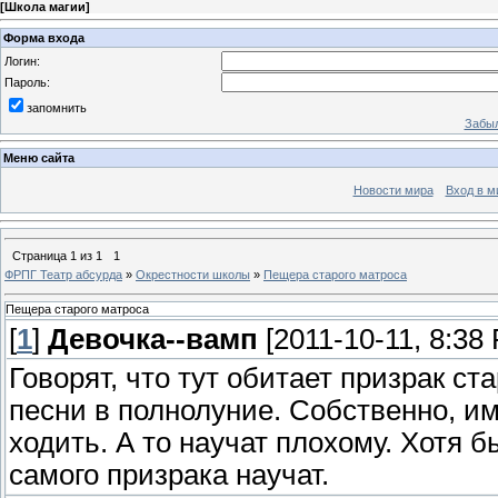
[
Школа магии
]
Форма входа
Логин:
Пароль:
запомнить
Забыл
Меню сайта
Новости мира
Вход в м
Страница
1
из
1
1
ФРПГ Театр абсурда
»
Окрестности школы
»
Пещера старого матроса
Пещера старого матроса
[
1
]
Девочка--вамп
[2011-10-11, 8:38
Говорят, что тут обитает призрак ст
песни в полнолуние. Собственно, и
ходить. А то научат плохому. Хотя 
самого призрака научат.