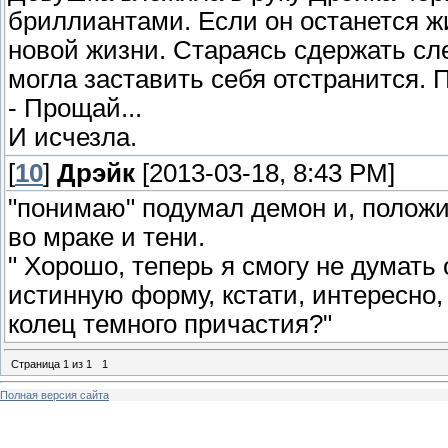
бриллиантами. Если он останется ж
новой жизни. Стараясь сдержать сле
могла заставить себя отстранится.
- Прощай...
И исчезла.
[
10
]
Дрэйк
[2013-03-18, 8:43 PM]
"понимаю" подумал демон и, положи
во мраке и тени.
" Хорошо, теперь я смогу не думать
истинную форму, кстати, интересно,
колец темного причастия?"
Страница
1
из
1
1
Полная версия сайта