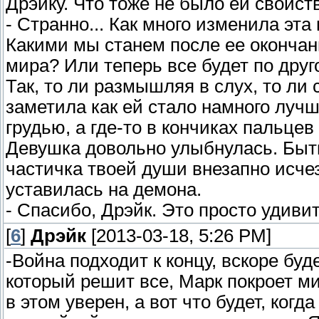
Дрэйку. Что тоже не было ей свойст
- Странно... Как много изменила эта
Какими мы станем после ее окончан
мира? Или теперь все будет по дру
Так, то ли размышляя в слух, то ли
заметила как ей стало намного луч
грудью, а где-то в кончиках пальце
Девушка довольно улыбнулась. Быть
частичка твоей души внезапно исчез
уставилась на демона.
- Спасибо, Дрэйк. Это просто удиви
[
6
]
Дрэйк
[2013-03-18, 5:26 PM]
-Война подходит к концу, вскоре буд
который решит все, Марк покроет ми
в этом уверен, а вот что будет, ког