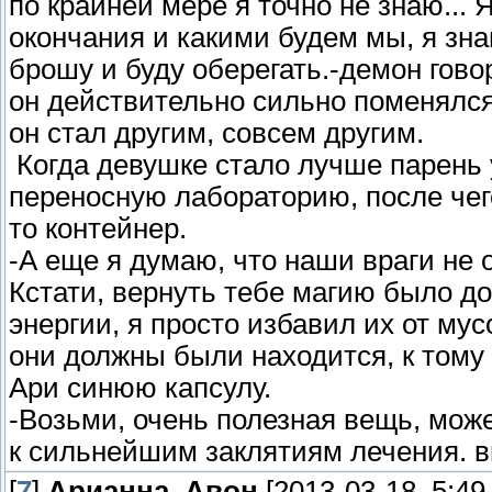
по крайней мере я точно не знаю... 
окончания и какими будем мы, я знаю
брошу и буду оберегать.-демон гово
он действительно сильно поменялся
он стал другим, совсем другим.
Когда девушке стало лучше парень
переносную лабораторию, после чего
то контейнер.
-А еще я думаю, что наши враги не 
Кстати, вернуть тебе магию было до
энергии, я просто избавил их от мус
они должны были находится, к тому ж
Ари синюю капсулу.
-Возьми, очень полезная вещь, може
к сильнейшим заклятиям лечения. в
[
7
]
Арианна_Авон
[2013-03-18, 5:49