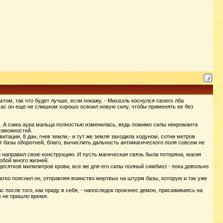
ом, так что будет лучше, если покажу, - Михаэль коснулся своего лба
час он еще не слишком хорошо освоил новую силу, чтобы применять ее без
ью. А сама аура мальца полностью изменилась, ведь помимо силы некроманта
озможностей.
авитации, 8 дан, гнев земли,- и тут же земля заходила ходуном, сотни метров
 базы оборотней, благо, вычислить дальность антимагического поля совсем не
.
и направил свою конструкцию. И пусть магическая связь была потеряна, магия
обой много жизней.
 десятков милилитров крови, все же для его силы полный симбиоз - пока довольно
атко пояснил он, отправляя воинство мертвых на штурм базы, которую и так уже
с после того, как приду в себя, - напоследок произнес демон, присаживаясь на
е не пришло время.