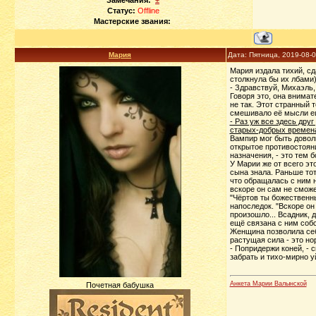
Замечания:
±
Статус:
Offline
Мастерские звания:
Мария
Дата: Пятница, 2019-08-
Мария издала тихий, сд
столкнула бы их лбами)
- Здравствуй, Михаэль,
Говоря это, она внимат
не так. Этот странный т
смешивало её мысли е
- Раз уж все здесь дру
старых-добрых временах
Вампир мог быть доволь
открытое противостоян
назначения, - это тем б
У Марии же от всего эт
сына знала. Раньше тот
что обращалась с ним н
вскоре он сам не смож
"Чёртов ты божественны
напоследок. "Вскоре он 
произошло... Всадник, 
ещё связана с ним собс
Женщина позволила себе
растущая сила - это но
- Попридержи коней, - 
забрать и тихо-мирно у
Анкета Марии Валынской
Почетная бабушка