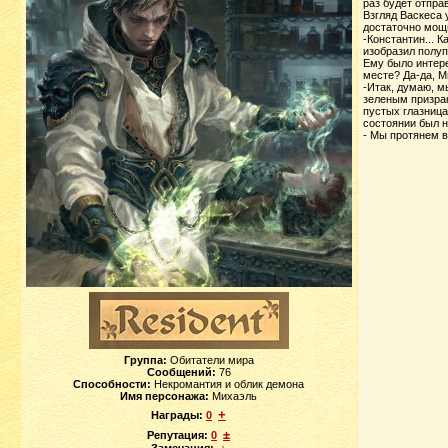
раз будет отпра
Взгляд Васкеса 
достаточно мощн
-Константин... 
изобразил полуп
Ему было интере
месте? Да-да, М
-Итак, думаю, м
зеленым призрак
пустых глазница
состоянии был н
- Мы протянем в
Группа:
Обитатели мира
Сообщений:
76
Способности:
Некромантия и облик демона
Имя персонажа:
Михаэль
+
Награды:
0
±
Репутация:
0