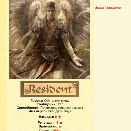
Анкета Джона Хоука
Группа:
Обитатели мира
Сообщений:
197
Способности:
Понимание животного языка
Имя персонажа:
Джон Хоук
+
Награды:
0
±
Репутация:
3
Замечания:
±
Статус:
Offline