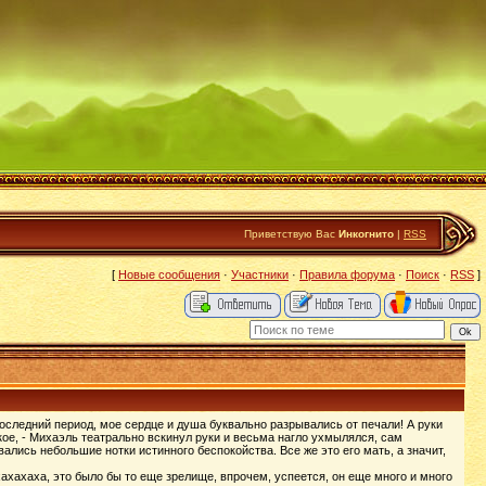
Приветствую Вас
Инкогнито
|
RSS
[
Новые сообщения
·
Участники
·
Правила форума
·
Поиск
·
RSS
]
последний период, мое сердце и душа буквально разрывались от печали! А руки
кое, - Михаэль театрально вскинул руки и весьма нагло ухмылялся, сам
ались небольшие нотки истинного беспокойства. Все же это его мать, а значит,
хахахаха, это было бы то еще зрелище, впрочем, успеется, он еще много и много