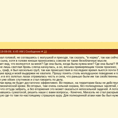
019-08-09, 4:45 AM | Сообщение #
18
ал головой, не соглашаясь с матушкой и приходя, так сказать, "в норму", так как се
 сына, хотя в голове юноши проносились совсем не такие безоблачные мысли.
ет вид, что волнуется за меня? Где она была, когда была нужна мне? Где она была!? Я
е лишь светлая бровь слегка качнулась, а он, весьма примиряющим тоном произнес, 
, граф, я был несколько груб, так как происшествия в последнее время льются почти 
ке вред и моей выдержки не хватило. Прошу понять столь молодушное поведение и пр
 и в его золотых лазах отражалась честь и сила, что раньше были им так свойственн
 уже обоих спутников и стал говорить по делу,
лан вряд ли будет достаточно эффективен. Во-первых, на территории базы не действу
монической крови. Во-вторых, там очень сильная охрана, без полноценных заклятий,
что оттуда забрать, а без вторжения это может оказаться непосильной задачей. А пот
вавшись суматохой, решить наши с вами вопросы,- Конечно, Михаэль не стал раскрыва
вую где-то там по-настоящему страшную ауру. Для полноценной атаки нам бы был нужен