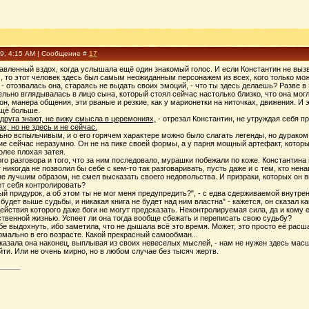
09, 4:15 AM | Сообщение #
17
авленный вздох, когда услышала ещё один знакомый голос. И если Константин не вызв
, то этот человек здесь был самым неожиданным персонажем из всех, кого только мо
 - отозвалась она, стараясь не выдать своих эмоций, - что ты здесь делаешь? Разве 
ельно вглядывалась в лицо сына, который стоял сейчас настолько близко, что она могла
он, манера общения, эти рваные и резкие, как у марионетки на ниточках, движения. И э
щё больше.
г друга знают, не вижу смысла в церемониях,
- отрезал Константин, не утруждая себя п
, но не здесь и не сейчас.
но вспыльчивым, и о его горячем характере можно было слагать легенды, но дураком он
ие сейчас неразумно. Он не на пике своей формы, а у парня мощный артефакт, которы
олее плохая затея.
ого разговора и того, что за ним последовало, мурашки побежали по коже. Константина
 никогда не позволил бы себе с кем-то так разговаривать, пусть даже и с тем, кто н
е лучшим образом, не смел высказать своего недовольства. И призраки, которых он вы
ет себя контролировать?
й придурок, а об этом ты не мог меня предупредить?", - с едва сдерживаемой внутре
будет выше судьбы, и никакая книга не будет над ним властна" - кажется, он сказал ка
действия которого даже боги не могут предсказать. Неконтролируемая сила, да и кому
твенной жизнью. Успеет ли она тогда вообще сбежать и переписать свою судьбу?
 выдохнуть, ибо заметила, что не дышала всё это время. Может, это просто её расш
рмально в его возрасте. Какой прекрасный самообман...
сказала она наконец, выплывая из своих невеселых мыслей, - нам не нужен здесь масш
йти. Или не очень мирно, но в любом случае без тысяч жертв.