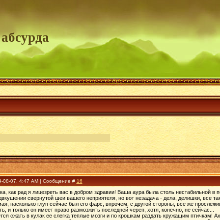
 абсурда
9-08-07, 4:47 AM | Сообщение #
16
ка, как рад я лицезреть вас в добром здравии! Ваша аура была столь нестабильной в 
двкушении свернутой шеи вашего неприятеля, но вот незадача - дела, делишки, все та
ая, насколько глуп сейчас был его фарс, впрочем, с другой стороны, все же прослежив
ь, и только он имеет право размозжить последней череп, хотя, конечно, не сейчас...
ется сжать в кулак ее слегка теплые мозги и по крошкам раздать кружащим птичкам! А