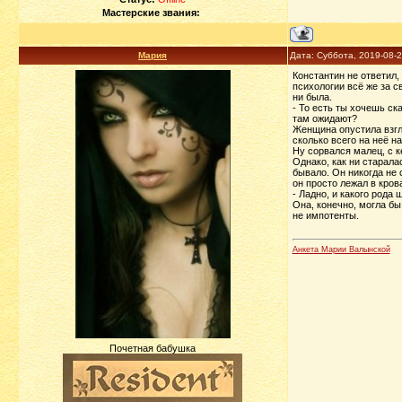
Мастерские звания:
Мария
Дата: Суббота, 2019-08-
Константин не ответил, 
психологии всё же за с
ни была.
- То есть ты хочешь ск
там ожидают?
Женщина опустила взгля
сколько всего на неё н
Ну сорвался малец, с к
Однако, как ни старала
бывало. Он никогда не 
он просто лежал в кров
- Ладно, и какого рода
Она, конечно, могла бы
не импотенты.
Анкета Марии Валынской
Почетная бабушка