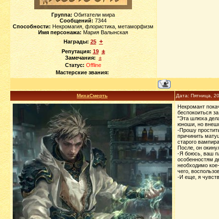
Группа:
Обитатели мира
Сообщений:
7344
Способности:
Некромагия, флористика, метаморфизм
Имя персонажа:
Мария Валынская
+
Награды:
25
±
Репутация:
19
Замечания:
±
Статус:
Offline
Мастерские звания:
МихаСмерть
Дата: Пятница, 2
Некромант покач
беспокоиться за
"Эта шлюха дела
юноши, но внешн
-Прошу простить
причинить матуш
старого вампира
После, он окинул
-Я боюсь, ваш п
особенностям де
необходимо кое-
чего, воспользо
-И еще, я чувст