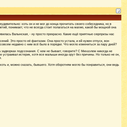
еудивительно: хоть он и не мог до конца прочитать своего собеседника, но в
етий, понимает, что не всегда стоит полагаться на магию, какой бы мощной она
удивилась Валынская, - ну просто прекрасно. Какие ещё приятные сюрпризы нас
ений. Это просто её фантазии. Она просто устала, и ей нужен отпуск, вон
 совсем недавно с ним всё было в порядке. Что могло измениться за пару дней?
а задворках подсознания. С кем не бывает, говорите? С Михаэлем никогда не
не устраивал истерик, хотя все малыши иногда орут без причины. Но только не он,
.
, хоть и, можно сказать, бывшего. Хотя оборотням могло бы понравиться, они ведь