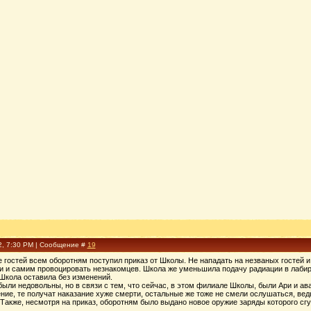
2, 7:30 PM | Сообщение #
19
 гостей всем оборотням поступил приказ от Школы. Не нападать на незваных гостей 
 и самим провоцировать незнакомцев. Школа же уменьшила подачу радиации в лабиринт
 Школа оставила без изменений.
были недовольны, но в связи с тем, что сейчас, в этом филиале Школы, были Ари и а
ние, те получат наказание хуже смерти, остальные же тоже не смели ослушаться, вед
 Также, несмотря на приказ, оборотням было выдано новое оружие заряды которого сгу