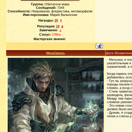
Группа:
Обитатели мира
Сообщений:
7344
Способности:
Некромагия, флористика, метаморфизм
Имя персонажа:
Мария Валынская
+
Награды:
25
±
Репутация:
19
Замечания:
±
Статус:
Offline
Мастерские звания:
МихаСмерть
Дата: Воскресень
- Матушка, в по
указательным и 
ограничений, а 
Когда парень от
добавилась осно
- Гун ла, разруш
породы начали п
сложно, а вход 
- Стиль гравита
разведена, физи
Между тем парня
сложное умение
- Это новая спо
должно было нех
- Думаю, я созд
пенек и слегка 