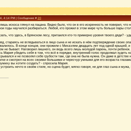
24, 4:14 PM | Сообщение #
20
лишь искоса глянул на пацана. Видно было, что он в его искренность не поверил, что н
вои годы научился разбираться. Любой, кто прожил в этом мире чуть больше пары стол
азать, что здесь, в Брянском лесу, притаился кто-то примерно уровня твоего дяди? - 
д, стараясь не вглядываться в лицо сына и не искать в нём подтверждение своих опас
авалилось. В конце концов, они прожили с Михаэлем двадцать лет под одной крышей, и
ем не бывает. Наговорил лишнего, он ведь всего лишь молодой парень, почти ребенок.
сь Мария убедить себя в том, что всё в порядке, внутренний голос продолжал зудеть н
срывался и не позволял себе грубости там, где она не была нужна. Он даже в детстве 
атке и смотрел на всех своими большими и чересчур умными для его возраста глазами
 шумиху вы хотите создать? - спросила Мария.
 устроить нечто в своём стиле, но сцена будет, мягко говоря, не для глаз сына и мужа