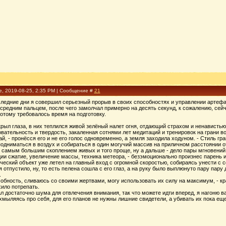
е, 2019-08-25, 2:35 PM | Сообщение #
21
следние дни я совершил серьезный прорыв в своих способностях и управлении артефакт
средним пальцем, после чего замолчал примерно на десять секунд, к сожалению, сей
потому требовалось время на подготовку.
крыл глаза, в них теплился живой зелёный налет огня, отдающий страхом и ненавист
вательность и твердость, закаленная сотнями лет медитаций и тренировок на грани в
ай, - пронёсся его и не его голос одновременно, а земля заходила ходуном. - Стиль гр
одниматься в воздух и собираться в один могучий массив на приличном расстоянии от
с самым большим скоплением живых и того проще, ну а дальше - дело пары мгновений
ции сжатие, увеличение массы, техника метеора, - безэмоционально произнес парень 
ческий объект уже летел на главный вход с огромной скоростью, собираясь унести с с
 отпустило, ну, то есть пелена сошла с его глаз, а на руку было выплюнуто пару пару
.
собность, сливаюсь со своими жертвами, могу использовать их силу на максимум, - кр
ило потрепать.
ал достаточно шума для отвлечения внимания, так что можете идти вперед, я нагоню ва
ухмыляясь про себя, для его планов не нужны лишние свидетели, а убивать их пока ещ