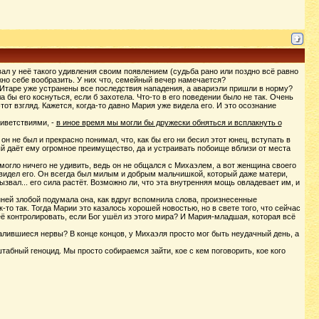
ал у неё такого удивления своим появлением (судьба рано или поздно всё равно
жно себе вообразить. У них что, семейный вечер намечается?
в Итаре уже устранены все последствия нападения, а авариэли пришли в норму?
 бы его коснуться, если б захотела. Что-то в его поведении было не так. Очень
тот взгляд. Кажется, когда-то давно Мария уже видела его. И это осознание
риветствиями, -
в иное время мы могли бы дружески обняться и всплакнуть о
 не был и прекрасно понимал, что, как бы его ни бесил этот юнец, вступать в
й даёт ему огромное преимущество, да и устраивать побоище вблизи от места
 могло ничего не удивить, ведь он не общался с Михаэлем, а вот женщина своего
енавидел его. Он всегда был милым и добрым мальчишкой, который даже матери,
звал... его сила растёт. Возможно ли, что эта внутренняя мощь овладевает им, и
нней злобой подумала она, как вдруг вспомнила слова, произнесенные
к-то так. Тогда Марии это казалось хорошей новостью, но в свете того, что сейчас
 её контролировать, если Бог ушёл из этого мира? И Мария-младшая, которая всё
алившиеся нервы? В конце концов, у Михаэля просто мог быть неудачный день, а
табный геноцид. Мы просто собираемся зайти, кое с кем поговорить, кое кого