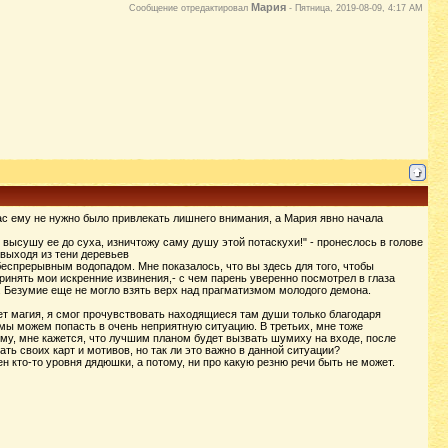
Мария
Сообщение отредактировал
-
Пятница, 2019-08-09, 4:17 AM
йчас ему не нужно было привлекать лишнего внимания, а Мария явно начала
 высушу ее до суха, изничтожу саму душу этой потаскухи!" - пронеслось в голове
выходя из тени деревьев
беспрерывным водопадом. Мне показалось, что вы здесь для того, чтобы
инять мои искренние извинения,- с чем парень уверенно посмотрел в глаза
ы. Безумие еще не могло взять верх над прагматизмом молодого демона.
ет магия, я смог прочувствовать находящиеся там души только благодаря
 мы можем попасть в очень неприятную ситуацию. В третьих, мне тоже
ому, мне кажется, что лучшим планом будет вызвать шумиху на входе, после
ть своих карт и мотивов, но так ли это важно в данной ситуации?
 кто-то уровня дядюшки, а потому, ни про какую резню речи быть не может.