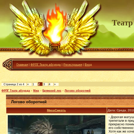
Театр
Главная
|
ФРПГ Театр абсурда
|
Регистрация
|
Вход
2
Страница
2
из
4
«
1
3
4
»
ФРПГ Театр абсурда
»
Мир
»
Брянский лес
»
Логово оборотней
Логово оборотней
МихаСмерть
Дата: Среда, 201
- Дорогая матуш
трепетали в пре
прекрасно поним
его собственност
Хотя как же хоч