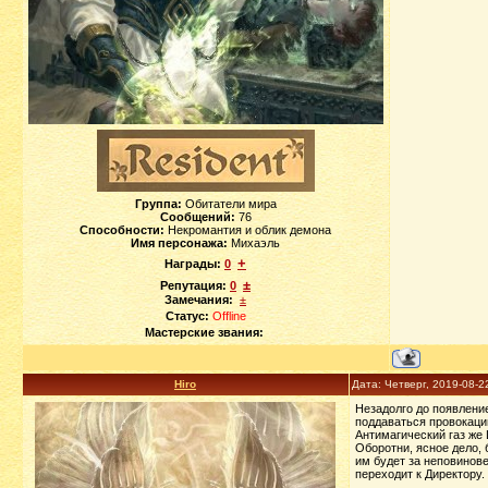
Группа:
Обитатели мира
Сообщений:
76
Способности:
Некромантия и облик демона
Имя персонажа:
Михаэль
+
Награды:
0
±
Репутация:
0
Замечания:
±
Статус:
Offline
Мастерские звания:
Hiro
Дата: Четверг, 2019-08-2
Незадолго до появление
поддаваться провокации
Антимагический газ же
Оборотни, ясное дело, 
им будет за неповинове
переходит к Директору.