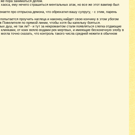
с же пора заниматься делом.
у хаоса, ему нечего страшиться ментальных атак, но все же этот вампир был
знаете про отпрыска демона, что обрюхатил вашу супругу, - с этим, парень
 попытается проучить наглеца и наконец найдет свою кончину в этом убогом
 Повелителя по прямой линии, чтобы хотя бы капельку бояться.
ых душ, не так ли? - и тут за некромантом стали появляться слегка отдающие
 клинками, от коих веяло водами рек мертвых, и имеющие бесконечную злобу в
 могла точно сказать, что контроль такого числа средней нежити в обычном