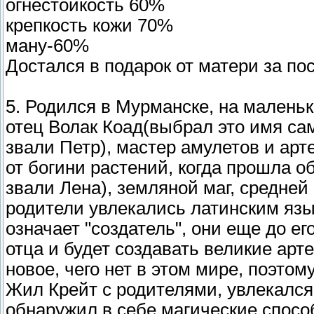
огнестойкость 60%
крепкость кожи 70%
ману-60%
Достался в подарок от матери за по
5. Родился в Мурманске, на маленьк
отец Волак Коад(выбрал это имя сам
звали Петр), мастер амулетов и арт
от богини растений, когда прошла 
звали Лена), земляной маг, средней 
родители увлекались латинским язык
означает "создатель", они еще до е
отца и будет создавать великие арт
новое, чего нет в этом мире, поэтом
Жил Крейт с родителями, увлекался
обнаружил в себе магические способ