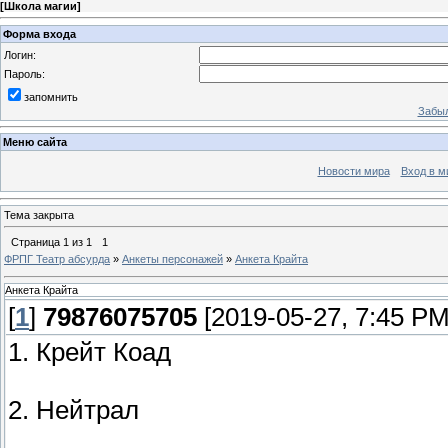
[
Школа магии
]
Форма входа
Логин:
Пароль:
запомнить
Забыл
Меню сайта
Новости мира
Вход в м
Тема закрыта
Страница
1
из
1
1
ФРПГ Театр абсурда
»
Анкеты персонажей
»
Анкета Крайта
Анкета Крайта
[
1
]
79876075705
[2019-05-27, 7:45 PM
1. Крейт Коад
2. Нейтрал