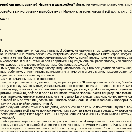
ом-нибудь инструменте? Играете в драконбол?
Летаю на мамкином клавесине, а груб
х свойства и история их приобретения
Мамкин клавесин, который той достался от 
графия
,
я.
 И струны лютни как-то под руку попали. В общем, не оценили в том французском горо
ию на клавесине. Много после Рози встретила моего отца, Дитриха Роттенфрая, обрусев
пленила ее улыбка и огненно-рыжие волосы. Он-то, ясный перец, понятия не имел, с ке
 человечка, и они с Рози начали ссориться. Однажды она так разозлилась, что занавес
ись вдвоем, в малюсенькой квартирке без гроша за душой.
 модницам платья (правда иногда подшаманивала их, чтоб вес убавляли заказчице, п
ойным ребенком, учился играть на клавесине и ничего не знал о магии, пока сосед не н
одумала, что мальчишке нужен отец.
нами, и началось самое интересное.
ении, смотрел на меня задумчиво так, и приговаривал "Какой красивый ребенок, был б
слышу его. Глупый лопухоид. Я слышал абсолютно все. Понимаете? Абсолютно. И как о
уская нужду, и как охал и постанывал, справляя другую нужду. И в последнем случае е
уританин какой-то, сейчас я все это понимаю, такова человеческая природа, что магов,
ься паранойя, мне все время казалось, что дядя Витя следит за мной, ночью прячется 
я порой не мог отличить, где заканчивалась реальность и начинался сон и наоборот. А
 сон и чрезвычайно реалистичный.
ался случая, когда Рози не было дома, и всерьез начал ко мне приставать. Думаю, в
е использовать мой зад не по назначению, как вдруг (а такие вещи всегда случаются н
 оглянулся - дядя Витя горел. Весь. Он горел начиная от лысины и заканчивая ногтями 
, мерзкий.
ка обнаружила горку пепла в ванне и сразу все поняла. И отправила меня на клавесин
нными нервами, паранойей и пирокинезом, которым не умеет управлять. Как меня гар
ьми и приручать свои способности. Не на шутку увлекся музыкой. Раньше-то я на клав
сить у джинна Абдуллы, даже посылал купидончиков за лопухоидными изданиями. И за