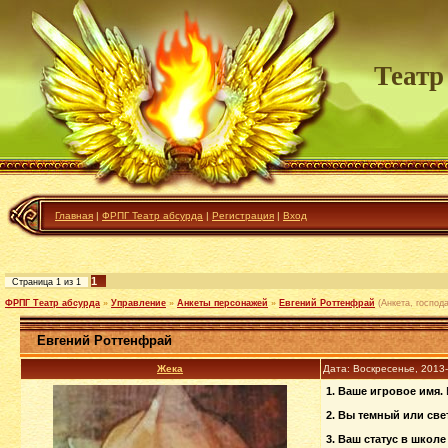
Театр
Главная
|
ФРПГ Театр абсурда
|
Регистрация
|
Вход
1
Страница
1
из
1
ФРПГ Театр абсурда
»
Управление
»
Анкеты персонажей
»
Евгений Роттенфрай
(Анкета, господ
Евгений Роттенфрай
Жека
Дата: Воскресенье, 2013
1. Ваше игровое имя.
2. Вы темный или све
3. Ваш статус в школе