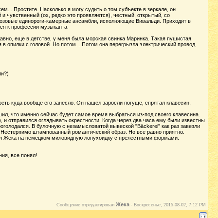
м... Простите. Насколько я могу судить о том субъекте в зеркале, он
 чувственный (ох, редко это проявляется), честный, открытый, со
розовые единороги-камерные ансамбли, исполняющие Вивальди. Приходит в
тся к профессии музыканта.
но, еще в детстве, у меня была морская свинка Маринка. Такая пушистая,
в опилки с головой. Но потом... Потом она перегрызла электрический провод.
ли?)
реть куда вообще его занесло. Он нашел заросли погуще, спрятал клавесин,
ешил, что именно сейчас будет самое время выбраться из-под своего клавесина.
, и отправился оглядывать окрестности. Когда через два часа ему были известны
проголодался. В булочную с незамысловатой вывеской "Bäckerei" как раз завезли
. Нестерпимо штампованный романтический образ. Но все равно приятно.
осил Жека на немецком миловидную лопухоидку с прелестными формами.
ия, все понял!
Жека
Сообщение отредактировал
-
Воскресенье, 2015-08-02, 7:12 PM