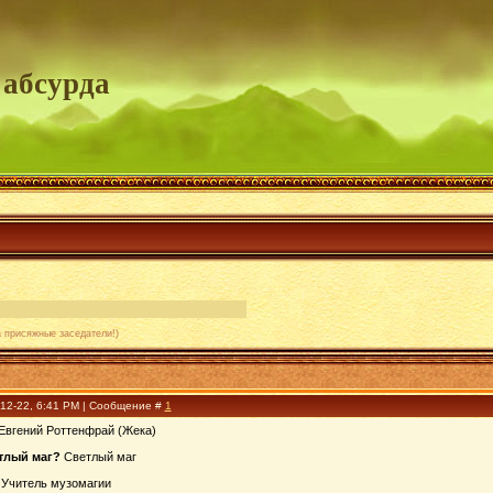
 абсурда
а присяжные заседатели!)
-12-22, 6:41 PM | Сообщение #
1
Евгений Роттенфрай (Жека)
тлый маг?
Светлый маг
Учитель музомагии