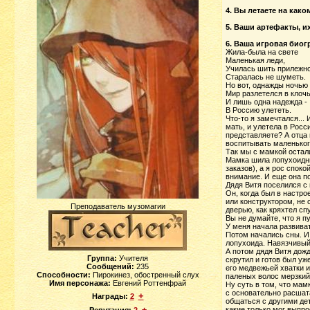
4. Вы летаете на как
5. Ваши артефакты, и
6. Ваша игровая био
Жила-была на свете
Маленькая леди,
Училась шить прилежно
Старалась не шуметь.
Но вот, однажды ночью
Мир разлетелся в клочь
И лишь одна надежда -
В Россию улететь.
Что-то я замечтался...
мать, и улетела в Росс
представляете? А отца 
воспитывать маленького
Так мы с мамкой остал
Мамка шила лопухоидным
заказов), а я рос спок
внимание. И еще она п
Дядя Витя поселился с 
Он, когда был в настро
или конструктором, не 
Преподаватель музомагии
дверью, как кряхтел сп
Вы не думайте, что я п
У меня начала развиват
Потом начались сны. И 
лопухоида. Навязчивый
А потом дядя Витя дожд
Группа:
Учителя
скрутил и готов был уж
Сообщений:
235
его медвежьей хватки и
Способности:
Пирокинез, обостренный слух
паленых волос мерзкий
Имя персонажа:
Евгений Роттенфрай
Ну суть в том, что мам
с основательно расшата
+
Награды:
2
общаться с другими дет
±
какие только мог выпро