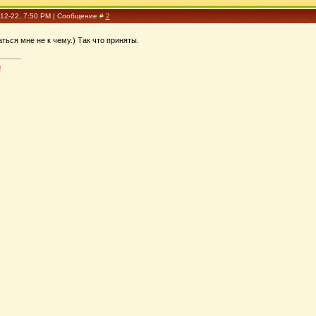
-12-22, 7:50 PM | Сообщение #
2
ться мне не к чему.) Так что приняты.
й