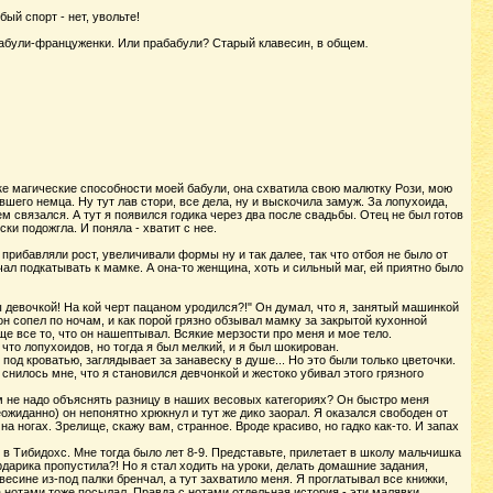
ый спорт - нет, увольте!
бабули-француженки. Или прабабули? Старый клавесин, в общем
.
дке магические способности моей бабули, она схватила свою малютку Рози, мою
шего немца. Ну тут лав стори, все дела, ну и выскочила замуж. За лопухоида,
м связался. А тут я появился годика через два после свадьбы. Отец не был готов
ки подожгла. И поняла - хватит с нее.
рибавляли рост, увеличивали формы ну и так далее, так что отбоя не было от
ачал подкатывать к мамке. А она-то женщина, хоть и сильный маг, ей приятно было
ы девочкой! На кой черт пацаном уродился?!" Он думал, что я, занятый машинкой
н сопел по ночам, и как порой грязно обзывал мамку за закрытой кухонной
ще все то, что он нашептывал. Всякие мерзости про меня и мое тело.
 что лопухоидов, но тогда я был мелкий, и я был шокирован.
под кроватью, заглядывает за занавеску в душе... Но это были только цветочки.
 снилось мне, что я становился девчонкой и жестоко убивал этого грязного
ам не надо объяснять разницу в наших весовых категориях? Он быстро меня
еожиданно) он непонятно хрюкнул и тут же дико заорал. Я оказался свободен от
на ногах. Зрелище, скажу вам, странное. Вроде красиво, но гадко как-то. И запах
е в Тибидохс. Мне тогда было лет 8-9. Представьте, прилетает в школу мальчишка
дарика пропустила?! Но я стал ходить на уроки, делать домашние задания,
есине из-под палки бренчал, а тут захватило меня. Я проглатывал все книжки,
 нотами тоже посылал. Правда с нотами отдельная история - эти малявки