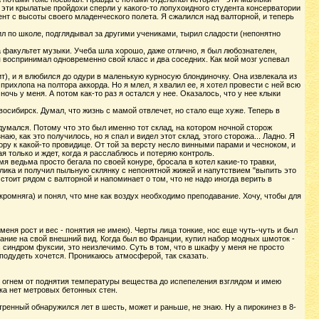
 эти крылатые пройдохи сперли у какого-то лопухоидного студента консерватории
ент с высоты своего младенческого полета. Я сжалился над валторной, и теперь
дил по школе, подглядывал за другими учениками, тырил сладости (непонятно
а факультет музыки. Учеба шла хорошо, даже отлично, я был любознателен,
воспринимал одновременно свой класс и два соседних. Как мой мозг успевал
т), и я влюбился до одури в маленькую курносую блондиночку. Она извлекала из
рихлопа на полтора аккорда. Но я млел, я хвалил ее, я хотел провести с ней всю
чь у меня. А потом как-то раз я остался у нее. Оказалось, что у нее клыки
осибирск. Думал, что жизнь с мамой отвлечет, но стало еще хуже. Теперь в
адумался. Потому что это был именно тот склад, на котором ночной сторож
ю, как это получилось, но я спал и видел этот склад, этого сторожа... Ладно. Я
ру к какой-то провидице. От той за версту несло винными парами и чесноком, и
я только и ждет, когда я расслаблюсь и потеряю контроль.
 ведьма просто бегала по своей конуре, бросала в котел какие-то травки,
блика и получил пыльную склянку с непонятной жижей и напутствием "выпить это
 стоит рядом с валторной и напоминает о том, что не надо иногда верить в
скромняга) и понял, что мне как воздух необходимо преподавание. Хочу, чтобы для
еня рост и вес - понятия не имею). Черты лица тонкие, нос еще чуть-чуть и был
мание на свой внешний вид. Когда был во Франции, купил набор модных шмоток -
ас синдром фуксии, это неизлечимо. Суть в том, что в шкафу у меня не просто
 подудеть хочется. Проникаюсь атмосферой, так сказать.
ю огнем от поднятия температуры вещества до испепеления взглядом и имею
ка нет метровых бетонных стен.
тренный обнаружился лет в шесть, может и раньше, не знаю. Ну а пирокинез в 8-