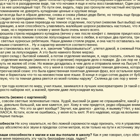
д и часто в разодранном виде, так что ночами я еще и ноты восстанавливал. Один раз
 за нее шоколадный торт. По пути они, видать, пару раз грохнули несчастный инструм
поминанием не доверять купидонам ценные и хрупкие вещи.
пал всегда был в образе девочки, снова и снова убивал дядю Витю, но теперь еще бро
следил за преподавателями... Черт знает что, а не сны.
будучи вечно на грани перевода на темное отделение, поступил (невелик был выбор) н
рмацию, а моя способность улавливать малейшие шорохи развилась настолько, что я 
 знаю, но к перемене в голове у меня было очень много всего.
рошила стрела нерадивого купидона (вечно у них после конфет с ликером прицел коси
орды и пела ломким голосом лопухоидные песни о любви, в которых два притопа, три п
 светлых курносых ребятишек. Наши домики стояли рядом, и она часто оставалась на но
иными становятся... Ну и характер меняется соответственно.
 становилась все хуже, и я, закончив "образовываться", улетел домой, в снежный Нов
ал уже за лопухоидами. А это было намного более мерзко.
сгорел склад с бытовой химией, а потом отделение милиции, я, надо сказать, сильно з
отделение милиции (именно в это отделение) передали дело о пожаре. До сих пор не зна
чуть не жалею об этом. Но маман догадалась в чем дело и отправила меня на Лысую Го
вещи. Например, заявила, что у меня в голове сидит вздорная темная девчонка, котора
трехчасовой сеанс это была единственная понятная длинная фраз, все остальное время
ке и бормотала что-то на неизвестном мне языке. В конце я отдал сотню дырок от бу
твую, что та темная девка рвется из моей головы наружу". Склянка до сих пор у меня -
 я три года колесил по миру, учил языки, занимался в лучших консерваториях (я такой 
росто набором нот, а магией, причем даже лопухоидная музыка.
ность (можно с картинкой)
совсем светлые зеленоватые глаза. Худой, высокий (и даже не спрашивайте, какой у м
ы, довольно большой, как мне кажется, рот. Хожу в чем придется, редко обращаю вни
а фуксии... Что это за цвет вообще? Звучит, как диагноз - доктор, я выживу? Нет, у в
ХАОСА. Кстати, если не ошибаюсь, у меня есть килт. Я его надеваю, когда на волынке
зящные пальцы.
собности
Не хочу хвалиться, но без ложной скромности надо признать, что я управля
у абсолютно все звуки в пределах сотни метров, если только на пути к источнику зву
ваши способности к магии и как вы попали в школу?
Как я уже говорил, слух обос
те меня переносить эту часть биографии сюда, ладно?