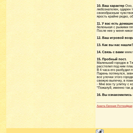
10. Ваш характер
Ооо, 
любознателен, одарен т
своеобразным чувством
ярость крайне редко, о
11. У вас есть домаш
беленькая с рыжими пят
После нее у меня никого
12. Ваш игровой возр
13. Как вы нас нашли
14. Связь с вами
www.v
15. Пробный пост.
Маленький городок в Тю
расстелил под ним плащ
В 4 часа его разбудил 
Парень потянулся, зевн
все улочки этого город
свежую выпечку, в пом
- Мне вон ту улитку с
"Пожалуй, именно так д
16. Вы ознакомились 
Анкета Евгения Роттенфрая