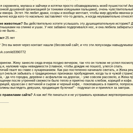
я скромняга, милаха и зайчики и котятки просто обзавидовались моей пушистости! Акхе
онкой душевной организацией (и тонкими изящными пальцами), очень чувствительный и
 юмора. Эстет. Не любит драки, ссоры и вообще мечтает, чтобы мир-дружба-жвачка-
бычно когда кого-то насильно заставляют что-то делать, и когда неуважительно относя
ние животные?
Вы действительно хотите услышать эту душещипательную историю? Дав
нышками на спинке и ушах. У нее забавно подергивался нос, и она любила забираться 
 не было...
аст
25 лет
?
Это вы меня через контакт нашли (бесовский сайт, и что эти лопухоиды навыдумыва
k.com/id3390772
рингии. Жеку занесло сюда вчера поздно вечером, так что он толком не успел посмот
 и, наложив чары невидимости (главное, чтобы дождик не пошел), улегся спать.
птичий гвалт во главе с кукареканием. Как раз постепенно начинало светать, и Жека р
ул (нельзя забывать о традиционных признаках пробуждения, когда ты в чужой стране)
ка, - да что городка, деревни с асфальтом на дорогах, - уже совсем рассвело, и Жека 
ещении после утренней свежести было тепло и приятно пахло хлебом, корицей и кофе
 корицей, круассан с ветчиной и сыром и черный кофе, - покопавшись в памяти, попр
олжны выглядеть девушки, продающие булочки!" - подумал он и принялся за завтрак.
с правилами сайта?
А как же! Не пинаться и не устраивать кровавые жертвоприношен