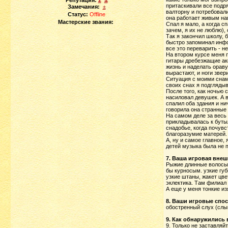
Репутация:
2
притаскивали все подря
Замечания:
±
валторну и потребовали
Статус:
Offline
она работает живым на
Мастерские звания:
Спал я мало, а когда с
зачем, я их не люблю), 
Так я закончил школу, 
быстро запоминал инфо
все это переварить - не
На втором курсе меня п
гитары дребезжащие акк
жизнь и наделать ораву
вырастают, и ноги звер
Ситуация с моими снами
своих снах я подглядыв
После того, как ночью 
насиловал девушек. А в 
спалил оба здания и ни
говорила она странные 
На самом деле за весь 
прикладывалась к бутыл
снадобье, когда почувс
благоразумие матерей.
А, ну и самое главное,
детей музыка была не п
7. Ваша игровая внеш
Рыжие длинные волосы, 
бы курносым. узкие губ
узкие штаны, жакет цвет
эклектика. Там филиал 
А еще у меня тонкие и
8. Ваши игровые спо
обостренный слух (слыш
9. Как обнаружились 
9. Только не заставляй