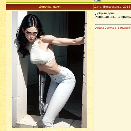
Девочка--вамп
Дата: Воскресенье, 2013
Добрый день.)
Хорошая анкета, придра
Анкета Светланы Валынско