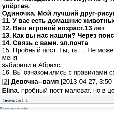
упёртая.
Одиночка. Мой лучший друг-рису
11. У вас есть домашние животны
12. Ваш игровой возраст.13 лет
13. Как вы нас нашли? Через поис
14. Связь с вами. эл.почта
15. Пробный пост. Ты, ты… Не може
меня
забирали в Абрахс.
16. Вы ознакомились с правилами са
[
2
]
Девочка--вамп
[2013-04-27, 3:50
Elina
, пробный пост маловат, но в 
Страница
1
из
1
1
Полная версия сайта