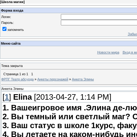
[
Школа магии
]
Форма входа
Логин:
Пароль:
запомнить
Забыл
Меню сайта
Новости мира
Вход в м
Тема закрыта
Страница
1
из
1
1
ФРПГ Театр абсурда
»
Анкеты персонажей
»
Анкета Элины
Анкета Элины
[
1
]
Elina
[2013-04-27, 1:14 PM]
1. Вашеигровое имя .Элина де-л
2. Вы темный или светлый маг? 
3. Ваш статус в школе 1курс, фак
4. Вы летаете на каком-нибудь и