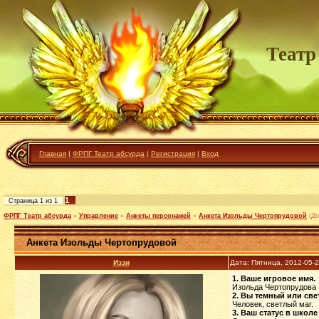
Театр
Главная
|
ФРПГ Театр абсурда
|
Регистрация
|
Вход
1
Страница
1
из
1
ФРПГ Театр абсурда
»
Управление
»
Анкеты персонажей
»
Анкета Изольды Чертопрудовой
(До
Анкета Изольды Чертопрудовой
Иззи
Дата: Пятница, 2012-05-
1. Ваше игровое имя.
Изольда Чертопрудова
2. Вы темный или све
Человек, светлый маг.
3. Ваш статус в школе