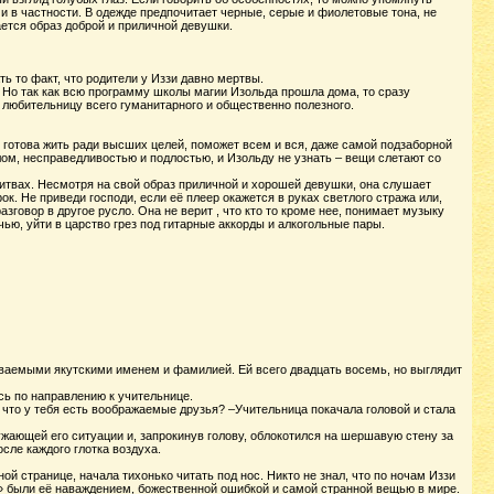
 в частности. В одежде предпочитает черные, серые и фиолетовые тона, не
ается образ доброй и приличной девушки.
ь то факт, что родители у Иззи давно мертвы.
Но так как всю программу школы магии Изольда прошла дома, то сразу
к любительницу всего гуманитарного и общественно полезного.
, готова жить ради высших целей, поможет всем и вся, даже самой подзаборной
лом, несправедливостью и подлостью, и Изольду не узнать – вещи слетают со
литвах. Несмотря на свой образ приличной и хорошей девушки, она слушает
ок. Не приведи господи, если её плеер окажется в руках светлого стража или,
зговор в другое русло. Она не верит , что кто то кроме нее, понимает музыку
ью, уйти в царство грез под гитарные аккорды и алкогольные пары.
иваемыми якутскими именем и фамилией. Ей всего двадцать восемь, но выглядит
ась по направлению к учительнице.
 что у тебя есть воображаемые друзья? –Учительница покачала головой и стала
ужающей его ситуации и, запрокинув голову, облокотился на шершавую стену за
сле каждого глотка воздуха.
й странице, начала тихонько читать под нос. Никто не знал, что по ночам Иззи
ни» были её наваждением, божественной ошибкой и самой странной вещью в мире.