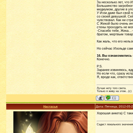
За несколько лет, что
Большинство загробног
медиумом, другие в упо
У Иззи даже был свой п
со своей девушкой. Се
чувствовал. Как ни стр
С Жекой было очень инт
стены проходить не мог
-Спасибо тебе, Жека…-Ш
братом, мертвым това
Как жаль, что его нель
Но сейчас Изольде само
16. Вы ознакомились 
Конечно.
P.S.
Заранее извиняюсь, вдр
Но если что, сразу исп
Я, вроде как, ответстве
Лучше нету того света.
Только я живу на этом...(с)
Настасья
Дата: Пятница, 2012-05-
Хорошая анкета) С так
Садист локального значени