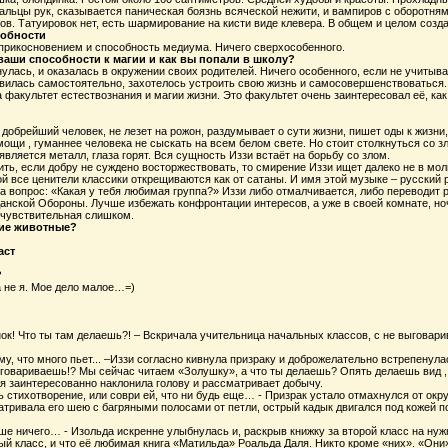
льцы рук, сказывается паническая боязнь всяческой нежити, и вампиров с оборотнями
в. Татуировок нет, есть шармирование на кисти виде клевера. В общем и целом созд
собности
прикосновением и способность медиума. Ничего сверхособенного.
ваши способности к магии и как вы попали в школу?
лась, и оказалась в окружении своих родителей. Ничего особенного, если не учитыват
вилась самостоятельно, захотелось устроить свою жизнь и самосовершенствоваться. 
 факультет естествознания и магии жизни. Это факультет очень заинтересовал её, ка
добрейший человек, не лезет на рожон, раздумывает о сути жизни, пишет оды к жизни
мощи , гуманнее человека не сыскать на всем белом свете. Но стоит столкнуться со з
оявляется металл, глаза горят. Вся сущность Иззи встаёт на борьбу со злом.
ить, если добру не суждено восторжествовать, то смирение Иззи ищет далеко не в мо
ой все ценители классики открещиваются как от сатаны. И имя этой музыке – русский р
На вопрос: «Какая у тебя любимая группа?» Иззи либо отмалчивается, либо переводит ра
анской Обороны. Лучше избежать конфронтации интересов, а уже в своей комнате, ноч
 чувствительная слишком.
ние животные?
аст
?
а не я. Мое дело малое…=)
нок! Что ты там делаешь?! – Вскричала учительница начальных классов, с не выговар
му, что много пьет... –Иззи согласно кивнула призраку и доброжелательно встрепенул
зговариваешь!? Мы сейчас читаем «Золушку», а что ты делаешь? Опять делаешь вид ,
ая заинтересованно наклонила голову и рассматривает добычу.
ь стихотворение, или соври ей, что ни будь еще… - Призрак устало отмахнулся от окр
тривала его шею с багряными полосами от петли, острый кадык двигался под кожей по
ше ничего… - Изольда искренне улыбнулась и, раскрыв книжку за второй класс на нужно
тый класс, и что её любимая книга «Матильда» Роальда Даля. Никто кроме «них». «О