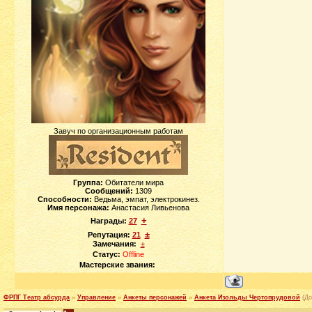
Завуч по организационным работам
Группа:
Обитатели мира
Сообщений:
1309
Способности:
Ведьма, эмпат, электрокинез.
Имя персонажа:
Анастасия Ливьенова
+
Награды:
27
±
Репутация:
21
Замечания:
±
Статус:
Offline
Мастерские звания:
ФРПГ Театр абсурда
»
Управление
»
Анкеты персонажей
»
Анкета Изольды Чертопрудовой
(До