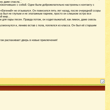
одну даже спасла…
покончивших с собой. Одни были доброжелательно настроены к контакту с
 «Евгений» не отзывался. Он повесился пять лет назад, после очередной ссоры
ка был не глупым и не эпатажным парнем, просто он слишком остро все
ный мир…
и для пары песен. Правда потом, он ходил выжатый, как лимон, даже сквозь
смехнулся и, лениво встав с пола, поплелся из класса. Он был её старшим
етом распахивает дверь в новые приключения!