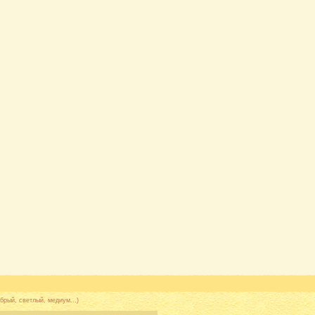
брый, светлый, медиум...)