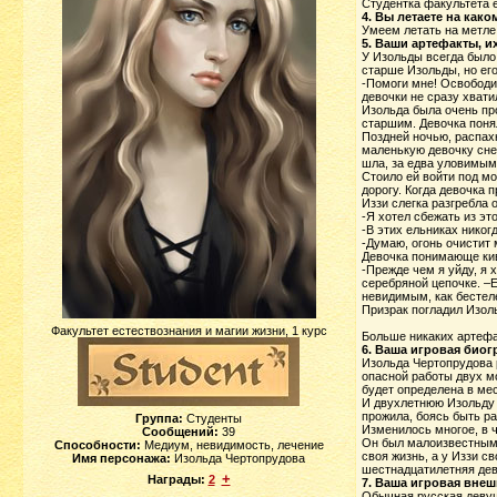
Студентка факультета е
4. Вы летаете на как
Умеем летать на метле,
5. Ваши артефакты, и
У Изольды всегда было 
старше Изольды, но его
-Помоги мне! Освободи 
девочки не сразу хват
Изольда была очень про
старшим. Девочка поня
Поздней ночью, распах
маленькую девочку снеж
шла, за едва уловимым 
Стоило ей войти под мо
дорогу. Когда девочка 
Иззи слегка разгребла 
-Я хотел сбежать из э
-В этих ельниках никог
-Думаю, огонь очистит 
Девочка понимающе кив
-Прежде чем я уйду, я 
серебряной цепочке. –Е
невидимым, как бесте
Призрак погладил Изол
Факультет естествознания и магии жизни, 1 курс
Больше никаких артефа
6. Ваша игровая био
Изольда Чертопрудова 
опасной работы двух мо
будет определена в ме
И двухлетнюю Изольду д
прожила, боясь быть ра
Группа:
Студенты
Изменилось многое, в ч
Сообщений:
39
Он был малоизвестным,
Способности:
Медиум, невидимость, лечение
своя жизнь, а у Иззи с
Имя персонажа:
Изольда Чертопрудова
шестнадцатилетняя дев
+
Награды:
2
7. Ваша игровая внеш
Обычная русская девушк