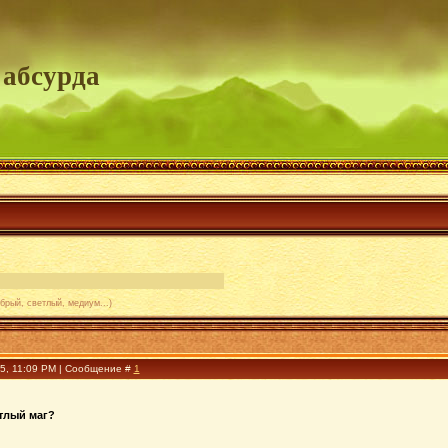
 абсурда
брый, светлый, медиум...)
25, 11:09 PM | Сообщение #
1
тлый маг?