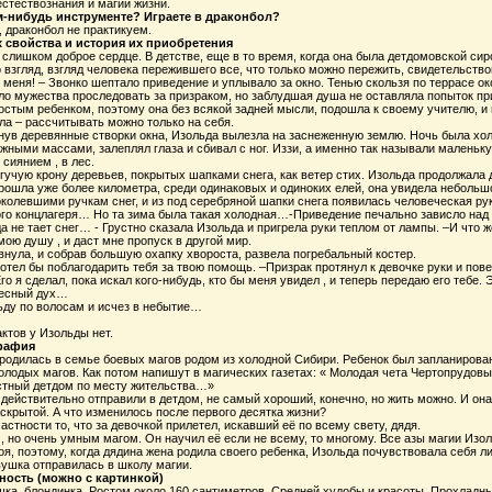
стествознания и магии жизни.
ом-нибудь инструменте? Играете в драконбол?
 драконбол не практикуем.
х свойства и история их приобретения
слишком доброе сердце. В детстве, еще в то время, когда она была детдомовской сир
 взгляд, взгляд человека пережившего все, что только можно пережить, свидетельство
меня! – Звонко шептало приведение и уплывало за окно. Тенью скользя по террасе ок
ило мужества проследовать за призраком, но заблудшая душа не оставляла попыток п
стым ребенком, поэтому она без всякой задней мысли, подошла к своему учителю, и в
ла – рассчитывать можно только на себя.
нув деревянные створки окна, Изольда вылезла на заснеженную землю. Ночь была хол
ными массами, залеплял глаза и сбивал с ног. Иззи, а именно так называли маленьк
сиянием , в лес.
гучую крону деревьев, покрытых шапками снега, как ветер стих. Изольда продолжала 
прошла уже более километра, среди одинаковых и одиноких елей, она увидела неболь
околевшими ручкам снег, и из под серебряной шапки снега появилась человеческая р
того концлагеря… Но та зима была такая холодная…-Приведение печально зависло над
да не тает снег… - Грустно сказала Изольда и пригрела руки теплом от лампы. –И что 
мою душу , и даст мне пропуск в другой мир.
нула, и собрав большую охапку хвороста, развела погребальный костер.
хотел бы поблагодарить тебя за твою помощь. –Призрак протянул к девочке руки и по
го я сделал, пока искал кого-нибудь, кто бы меня увидел , и теперь передаю его тебе.
лесный дух…
ьду по волосам и исчез в небытие…
ктов у Изольды нет.
графия
родилась в семье боевых магов родом из холодной Сибири. Ребенок был запланирова
лодых магов. Как потом напишут в магических газетах: « Молодая чета Чертопрудовы
стный детдом по месту жительства…»
ействительно отправили в детдом, не самый хороший, конечно, но жить можно. И она
скрытой. А что изменилось после первого десятка жизни?
астности то, что за девочкой прилетел, искавший её по всему свету, дядя.
 но очень умным магом. Он научил её если не всему, то многому. Все азы магии Изол
воя, поэтому, когда дядина жена родила своего ребенка, Изольда почувствовала себя л
ушка отправилась в школу магии.
ность (можно с картинкой)
а, блондинка. Ростом около 160 сантиметров. Средней худобы и красоты. Прохладный