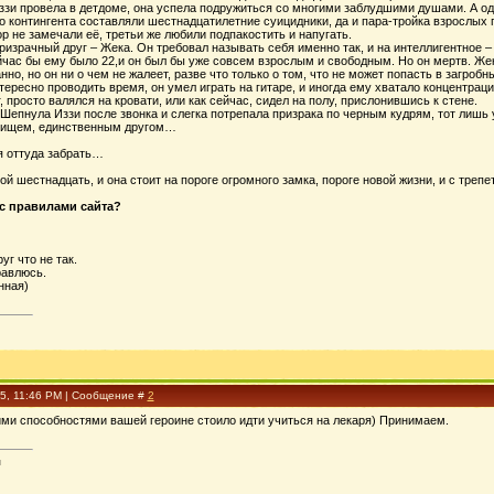
 Иззи провела в детдоме, она успела подружиться со многими заблудшими душами. А 
о контингента составляли шестнадцатилетние суицидники, да и пара-тройка взрослых 
р не замечали её, третьи же любили подпакостить и напугать.
ризрачный друг – Жека. Он требовал называть себя именно так, и на интеллигентное –
йчас бы ему было 22,и он был бы уже совсем взрослым и свободным. Но он мертв. Же
анно, но он ни о чем не жалеет, разве что только о том, что не может попасть в загроб
ересно проводить время, он умел играть на гитаре, и иногда ему хватало концентраци
, просто валялся на кровати, или как сейчас, сидел на полу, прислонившись к стене.
епнула Иззи после звонка и слегка потрепала призрака по черным кудрям, тот лишь у
рищем, единственным другом…
зя оттуда забрать…
й шестнадцать, и она стоит на пороге огромного замка, пороге новой жизни, и с треп
с правилами сайта?
уг что не так.
равлюсь.
нная)
25, 11:46 PM | Сообщение #
2
ими способностями вашей героине стоило идти учиться на лекаря) Принимаем.
я