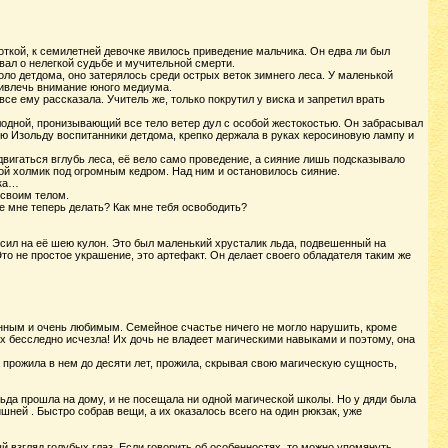
откой, к семилетней девочке явилось приведение мальчика. Он едва ли был
вал о нелегкой судьбе и мучительной смерти.
оло детдома, оно затерялось среди острых веток зимнего леса. У маленькой
ривлечь внимание юного медиума.
се ему рассказала. Учитель же, только покрутил у виска и запретил врать
одной, пронизывающий все тело ветер дул с особой жестокостью. Он забрасывал
ую Изольду воспитанники детдома, крепко держала в руках керосиновую лампу и
двигаться вглубь леса, её вело само проведение, а сияние лишь подсказывало
шой холмик под огромным кедром. Над ним и остановилось сияние.
ука…
 своим телом.
же мне теперь делать? Как мне тебя освободить?
весил на её шею кулон. Это был маленький хрусталик льда, подвешенный на
 Это не простое украшение, это артефакт. Он делает своего обладателя таким же
нным и очень любимым. Семейное счастье ничего не могло нарушить, кроме
х бесследно исчезла! Их дочь не владеет магическими навыками и поэтому, она
 прожила в нем до десяти лет, прожила, скрывая свою магическую сущность,
ьда прошла на дому, и не посещала ни одной магической школы. Но у дяди была
ишней . Быстро собрав вещи, а их оказалось всего на один рюкзак, уже
 взгляд голубых глаз. Если говорить об особенностях, то можно упомянуть