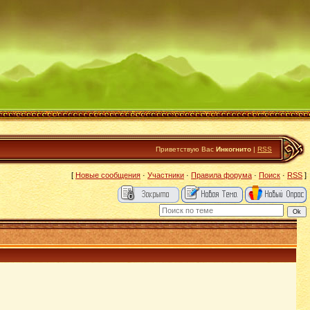
Приветствую Вас
Инкогнито
|
RSS
[
Новые сообщения
·
Участники
·
Правила форума
·
Поиск
·
RSS
]