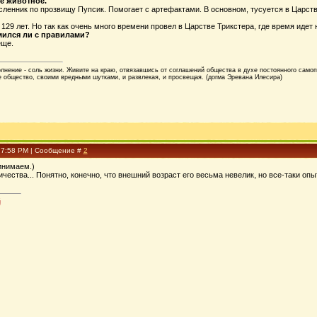
е животное.
ленник по прозвищу Пупсик. Помогает с артефактами. В основном, тусуется в Царств
 129 лет. Но так как очень много времени провел в Царстве Трикстера, где время идет н
мился ли с правилами?
еще.
лнение - соль жизни. Живите на краю, отвязавшись от соглашений общества в духе постоянного само
 общество, своими вредными шутками, и развлекая, и просвещая. (догма Эревана Илесира)
, 7:58 PM | Сообщение #
2
инимаем.)
ичества... Понятно, конечно, что внешний возраст его весьма невелик, но все-таки опы
й