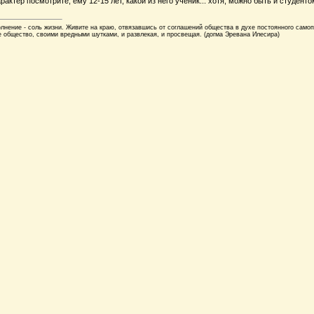
рактер посмотрите, ему 12-15 лет, какой из него ученик... хотя, можно быть и студенто
лнение - соль жизни. Живите на краю, отвязавшись от соглашений общества в духе постоянного само
 общество, своими вредными шутками, и развлекая, и просвещая. (догма Эревана Илесира)