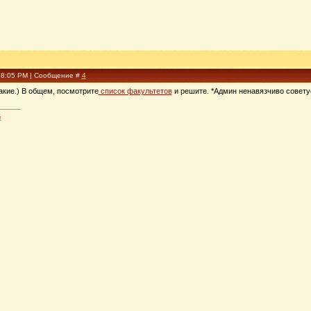
, 8:05 PM | Сообщение #
4
такие.) В общем, посмотрите
список факультетов
и решите. *Админ ненавязчиво совету
й