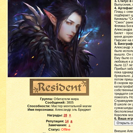
3. Статус в
Выпускник, 
4. Артефак
Плащ с сем
подбирает ц
Кинжалы "См
"Смех" ран
Фляжка Бога
Александра
Билет - про
меня дохрен
Пирсинг на 
5. Биограф
Александр э
было исполь
вышло. Он о
Ему было со
любовью к р
было 117 лет
Прибыл заба
пока однажд
буквально. 
потом пришл
В скором вр
катастрофа!
собственный
тридцати се
помогать Но
Группа:
Обитатели мира
Справедливо
Сообщений:
3805
В школе он 
Способности:
Мастер ментальной магии
сумасшедший
Имя персонажа:
Александр эль Бриджит
бесполезный
+
Королем мож
Награды:
28
6. Ваша иг
±
Репутация:
14
Замечания:
±
Статус:
Offline
Внешне Алек