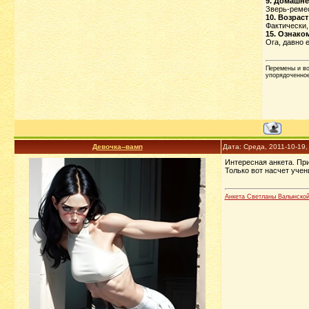
9. Домашне
Зверь-ремес
10. Возраст
Фактически,
15. Ознако
Ога, давно 
Перемены и во
упорядоченное
Девочка--вамп
Дата: Среда, 2011-10-19
Интересная анкета. Пр
Только вот насчет учен
Анкета Светланы Валынско