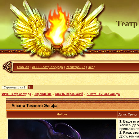
Театр
Главная
|
ФРПГ Театр абсурда
|
Регистрация
|
Вход
1
Страница
1
из
1
ФРПГ Театр абсурда
»
Управление
»
Анкеты персонажей
»
Анкета Темного Эльфа
Анкета Темного Эльфа
Hollow
Дата: Среда,
1. Ваше иг
Александр э
привычка от
2. Раса, ст
Дроу, темны