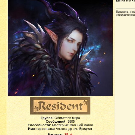
Вы на его ха
Перемены и во
упорядоченное
Группа:
Обитатели мира
Сообщений:
3805
Способности:
Мастер ментальной магии
Имя персонажа:
Александр эль Бриджит
+
Награды:
28