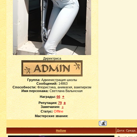
Директриса
Группа:
Администрация школы
Сообщений:
14863
Способности:
Флористика, анимагия, вампиризм
Имя персонажа:
Светлана Валынская
+
Награды:
66
±
Репутация:
79
Замечания:
±
Статус:
Offline
Мастерские звания:
Hollow
Дата: Среда,