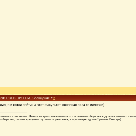
 2011-10-19, 8:11 PM | Сообщение #
5
амп
, я и хотел пойти на этот факультет, основная сила то иллюзии)
лнение - соль жизни. Живите на краю, отвязавшись от соглашений общества в духе постоянного само
 общество, своими вредными шутками, и развлекая, и просвещая. (догма Эревана Илесира)