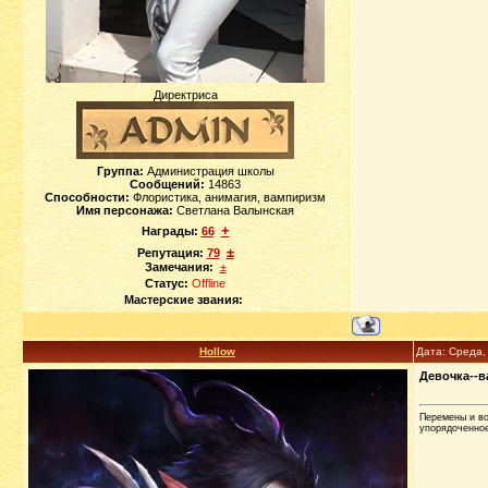
Директриса
Группа:
Администрация школы
Сообщений:
14863
Способности:
Флористика, анимагия, вампиризм
Имя персонажа:
Светлана Валынская
+
Награды:
66
±
Репутация:
79
Замечания:
±
Статус:
Offline
Мастерские звания:
Hollow
Дата: Среда,
Девочка--в
Перемены и во
упорядоченное