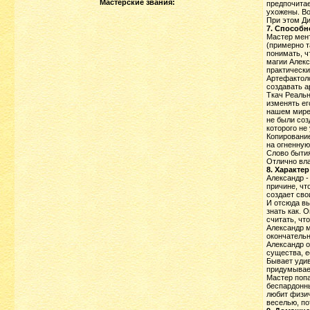
Мастерские звания:
предпочитае
ухожены. Во
При этом Ди
7. Способн
Мастер мент
(примерно т
понимать, ч
магии Алекс
практически
Артефактоло
создавать а
Ткач Реальн
изменять ег
нашем мире 
не были соз
которого не
Копирование
на огненную
Слово бытия
Отлично вла
8. Характер
Александр -
причине, чт
создает сво
И отсюда вы
знать как. О
считать, чт
Александр м
окончательн
Александр о
существа, е
Бывает удив
придумывае
Мастер попа
беспардонны
любит физич
веселью, по