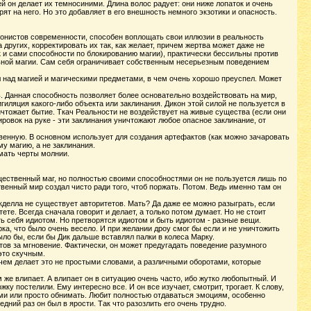
й он делает их темносиними. Длина волос радует: они ниже лопаток и очень
ят на него. Но это добавляет в его внешность немного экзотики и опасность.
ионистов современности, способен воплощать свои иллюзии в реальность
других, корректировать их так, как желает, причем жертва может даже не
к и сами способности по блокированию магии), практически бессильны против
льной магии. Сам себя ограничивает собственным несерьезным поведением
л над магией и магическими предметами, в чем очень хорошо преуспел. Может
ь. Данная способность позволяет более основательно воздействовать на мир,
гиляция какого-либо объекта или заклинания. Дикон этой силой не пользуется в
ичтожает бытие. Ткач Реальности не воздействует на живые существа (если они
ровок на руке - эти заклинания уничтожают любое опасное заклинание, от
венную. В основном использует для создания артефактов (как можно зачаровать
у магию, а не заклинания.
мать черты молнии.
ущественный маг, но полностью своими способностями он не пользуется лишь по
твенный мир создал чисто ради того, чтоб поржать. Потом. Ведь именно там он
кделла не существует авторитетов. Мать? Да даже ее можно разыграть, если
тете. Всегда сначала говорит и делает, а только потом думает. Но не стоит
ить себя идиотом. Но претворятся идиотом и быть идиотом - разные вещи.
ка, что было очень весело. И при желании дроу смог бы если и не уничтожить
было бы, если бы Дик дальше вставлял палки в колеса Марку.
ов за мгновение. Фактически, он может предугадать поведение разумного
это скучным.
чем делает это не простыми словами, а различными оборотами, которые
м же влипает. А влипает он в ситуацию очень часто, ибо жутко любопытный. И
у постелили. Ему интересно все. И он все изучает, смотрит, трогает. К слову,
цами или просто обнимать. Любит полностью отдаваться эмоциям, особенно
едний раз он был в ярости. Так что разозлить его очень трудно.