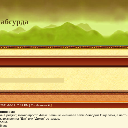
 абсурда
 2011-10-19, 7:49 PM | Сообщение #
1
ровое имя
ль Бриджит, можно просто Алекс. Раньше именовал себя Ричардом Окделлом, в честь
кликаться на "Дик" или "Дикон" осталась.
орона.
й маг.