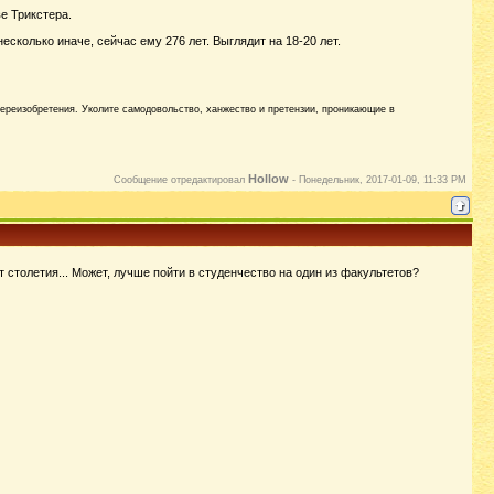
е Трикстера.
есколько иначе, сейчас ему 276 лет. Выглядит на 18-20 лет.
переизобретения. Уколите самодовольство, ханжество и претензии, проникающие в
Hollow
Сообщение отредактировал
-
Понедельник, 2017-01-09, 11:33 PM
т столетия... Может, лучше пойти в студенчество на один из факультетов?