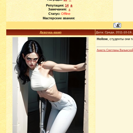
±
Репутация:
14
Замечания:
±
Статус:
Offline
Мастерские звания:
Девочка--вамп
Дата: Среда, 2011-10-19
Hollow
, студенты они 
Анкета Светланы Валынско