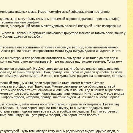
жено два красных глаза. Имеет камуфляжный эффект: плащ постоянно
рушимы, но могут быть сломаны отрыжкой ледяного дракона - прихоть эльфа).
нствованы темным эльфом
виски, а следующий глоток может удивить паленой блазухой. Тоже изобретение
Билета в Тартар. На бумажке написано "При утере можете оставить себе, таких у
у богинь удачи он не любит.
ствовала в его воспитании от слова совсем до тех пор, пока мальчика можно
Алекс решил бежать из проклятого места куда-нибудь далеко и надолго. И это
ос он быстро, а вот ребенком оставался очень долго. И остался до сих пор с
колу на Кольтском полуострове. И там началось настоящее веселье. Тогда ему
ственен и редиской. Ну Дик часто делал так, чтобы его планы проваливались,
ал над всеми и так далее. Пока, правда, его шутки не довели до гроба. К слову,
ог обмануть даже смерть. В итоге, его душа была разделена на осколки, которые
венный мир (ну а что, если Марк решил стать богом в этом? Это же
н назвал его Царством Трикстера. Многие десятилетия он обустраивал свой
В его мире время течет несколько иначе, чем в нашем. Год в нашем мире равен
 умеет лучше всего: подшучивать над другими людьми. И не только. А еще иногда
 информаторов, которого, правда, никто не видел. И называет он себя Черная
и розыгрыш, тебя может посетить старик - Король всех подколов. Его взгляд
о Король. И, если Король оценил твою шутку, то он может подарить тебе
стами вещи, подкалывает все и вся, и вообще он редиска. Так что встреча с
ит, лишь игрушка шута рядом говорит, что Король тебя посетил.
скулатурой. Чуть темноватую кожу очень редко могут видеть другие люди, он