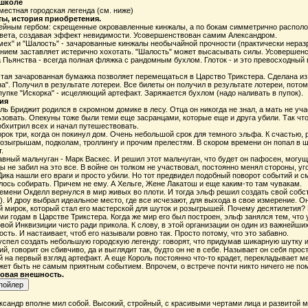
 школе
местная городская легенда (см. ниже)
ты, история приобретения.
ейным гербом: скрещенные окровавленные кинжалы, а по бокам симметрично располо
вета, создавая эффект невидимости. Усовершенствован самим Александром.
ех" и "Шалость" - зачарованные кинжалы необычайной прочности (практически нераз
ением заставляет истерично хохотать. "Шалость" может высасывать силы. Усоверше
 Пьянства - всегда полная фляжка с рандомным бухлом. Глоток - и это превосходный 
стая зачарованная бумажка позволяет перемещаться в Царство Трикстера. Сделана из 
а". Получил в результате лотереи. Все билеты он получил в результате лотереи, потом
пупке "Искорка" - исцеляющий артефакт. Заряжается бухлом (надо наливать в пупок).
ия
ль Бриджит родился в скромном домике в лесу. Отца он никогда не знал, а мать не уча
зовать. Опекуны тоже были теми еще засранцами, которые еще и друга убили. Так что 
бхитрил всех и начал путешествовать.
рок три, когда он покинул дом. Очень небольшой срок для темного эльфа. К счастью, р
озыгрышам, подколам, троллингу и прочим прелестям. В скором времени он попал в ш
.
вный мальчуган - Марк Васкес. И решил этот мальчуган, что будет он пафосен, могуще
ы не забил на это все. В войне он толком не участвовал, постоянно менял стороны, угор
Дика нашли его враги и просто убили. Но тот предвидел подобный поворот событий и см
ось собирать. Причем не ему. А Хельге, Жене Лакатош и еще каким-то там чувакам.
емени Окделл вернулся в мир живых во плоти. И тогда эльф решил создать свой собст
). И дроу выбрал идеальное место, где все исчезают, для выхода в свое измерение. О
 мирок, который стал его мастерской для шуток и розыгрышей. Почему десятилетия? 
ми годам в Царстве Трикстера. Когда же мир его был построен, эльф занялся тем, что
вой Инквизиции чисто ради прикола. К слову, в этой организации он один из важнейших
сть. И настаивает, чтоб его называли ровно так. Просто потому, что это забавно.
успел создать небольшую городскую легенду: говорят, что придумав шикарную шутку ил
, говорит он сбивчиво, да и выглядит так, будто он не в себе. Называет он себя прост
 на первый взгляд артефакт. А еще Король постоянно что-то крадет, перекладывает ме
ет быть не самым приятным событием. Впрочем, о встрече почти никто ничего не помн
ровая внешность.
сандр вполне мил собой. Высокий, стройный, с красивыми чертами лица и развитой му