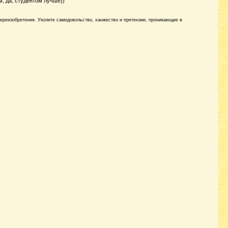
м, да, студентом лучше))
переизобретения. Уколите самодовольство, ханжество и претензии, проникающие в