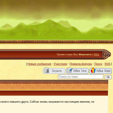
Приветствую Вас
Инкогнито
|
RSS
[
Новые сообщения
·
Участники
·
Правила форума
·
Поиск
·
RSS
]
 своего павшего друга. Сейчас вновь называется настоящим именем, но