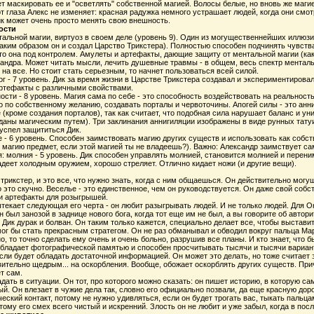
т маскировать ее и "осветлять" собственной магией. Волосы белые, но вновь же магие
т глаза Алекс не изменяет: красная радужка немного устрашает людей, когда они смотр
к может очень просто менять свою внешность.
ости
альной магии, виртуоз в своем деле (уровень 9). Один из могущественнейших иллюз
аким образом он и создал Царство Трикстера). Полностью способен подчинять чувства 
то она под контролем. Амулеты и артефакты, дающие защиту от ментальной магии (ка
андра. Может читать мысли, лечить душевные травмы - в общем, весь спектр мента
 на все. Но стоит стать серьезным, то начнет пользоваться всей силой.
г - 7 уровень. Дик за время жизни в Царстве Трикстера создавал и экспериментирова
ртефакты с различными свойствами.
ости - 8 уровень. Магия сама по себе - это способность воздействовать на реальност
о по собственному желанию, создавать порталы и червоточины. Апогей силы - это анни
(кроме создания порталов), так как считает, что подобная сила нарушает баланс и ун
даны магическим путем). Три заклинания аннигиляции изображены в виде рунных татуи
 успел защититься Дик.
 - 6 уровень. Способен заимствовать магию других существ и использовать как собст
 магию предмет, если этой магией ты не владеешь?). Важно: Александр заимствует сам
: молния - 5 уровень. Дик способен управлять молнией, становится молнией и перени
деет холодным оружием, хорошо стреляет. Отлично кидает ножи (и другие вещи).
 трикстер, и это все, что нужно знать, когда с ним общаешься. Он действительно мог
о это скучно. Веселье - это единственное, чем он руководствуется. Он даже свой собс
и артефакты для розыгрышей.
текает следующая его черта - он любит разыгрывать людей. И не только людей. Для О
н был занозой в заднице нового бога, когда тот еще им не был, а вы говорите об автори
о Дик дурак и болван. Он таким только кажется, специально делает все, чтобы выстав
ог бы стать прекрасным стратегом. Он не раз обманывал и обводил вокруг пальца Мар
о, то точно сделать ему очень и очень больно, разрушив все планы. И кто знает, что 
бладает фотографической памятью и способен просчитывать тысячи и тысячи вариант
сли будет обладать достаточной информацией. Он может это делать, но тоже считает 
ительно щедрым... на оскорбления. Вообще, обожает оскорблять других существ. При
т сам.
дать в ситуации. Он тот, про которого можно сказать: он пишет историю, в которую са
й. Он влезает в чужие дела так, словно его официально позвали, да еще красную дорожк
еский контакт, потому не нужно удивляться, если он будет трогать вас, тыкать паль
тому его смех всего чистый и искренний. Злость он не любит и уже забыл, когда в посл