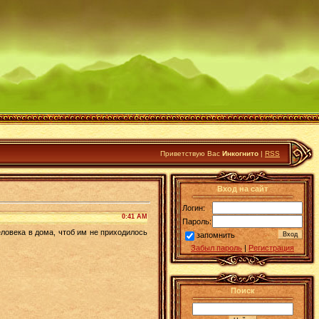
Приветствую Вас
Инкогнито
|
RSS
Вход на сайт
Логин:
0:41 AM
Пароль:
еловека в дома, чтоб им не приходилось
запомнить
Забыл пароль
|
Регистрация
Поиск