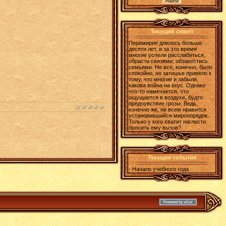
Текущий сюжет
Перемирие длилось больше
десяти лет, и за это время
многие успели расслабиться,
обрасти связями, обзавестись
семьями. Не всё, конечно, было
спокойно, но затишье привело к
тому, что многие и забыли,
какова война на вкус. Однако
что-то намечается, это
ощущается в воздухе, будто
предчувствие грозы. Ведь,
конечно же, не всем нравится
установившийся миропорядок.
Только у кого хватит наглости
бросить ему вызов?
Текущие события
- Начало учебного года