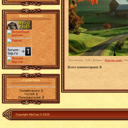
Ваши баннеры
Просмотров
:
1199
|
Добавил
:
Девочка--вамп
|
Ре
Всего комментариев
:
0
Статистика
Онлайн всего:
1
Гостей:
1
Пользователей:
0
Copyright MyCorp © 2026