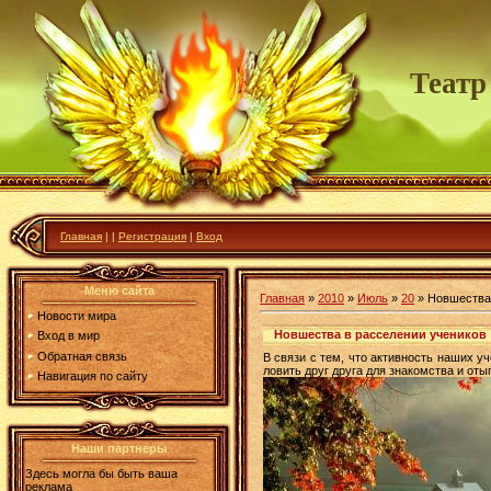
Театр
Главная
|
|
Регистрация
|
Вход
Меню сайта
Главная
»
2010
»
Июль
»
20
» Новшества 
Новости мира
Новшества в расселении учеников
Вход в мир
Обратная связь
В связи с тем, что активность наших у
ловить друг друга для знакомства и от
Навигация по сайту
Наши партнеры
Здесь могла бы быть ваша
реклама