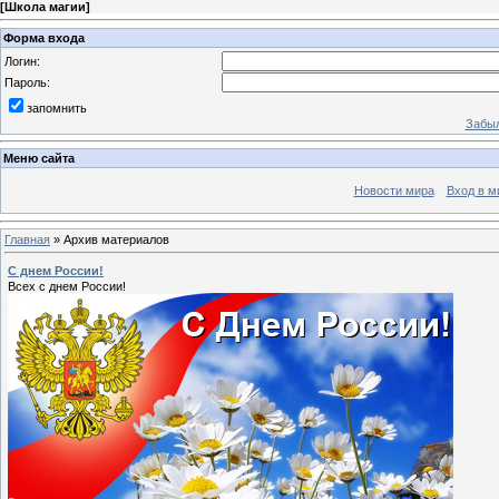
[
Школа магии
]
Форма входа
Логин:
Пароль:
запомнить
Забыл
Меню сайта
Новости мира
Вход в м
Главная
»
Архив материалов
С днем России!
Всех с днем России!