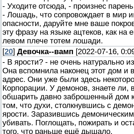
- Уходите отсюда, - произнес парень
- Лошадь, что сопровождает в мир и
опасности, даруйте мне ваше покро
эту фразу на языке ацтеков, как на 
левом плече тотем лошади.
[
20
]
Девочка--вамп
[2022-07-16, 0:0
- В ярости? - не очень натурально и
Она вспомнила наконец этот дом и в
адрес. Они уже были здесь некотор
Корпорации. У демонов, знаете ли, 
обшарить давно заброшенный дом ка
том, что духи, столкнувшись с дем
ярости. Заразившись демоническими
убивать. Поглощать, пожирать и ост
того, что раньше ещё дышало.