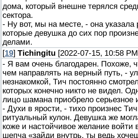
дома, который внешне терялся сред
сектора.
- Ну вот, мы на месте, - она указал
которые девушка до сих пор произнес
делами.
[
19
]
Tichingitu
[2022-07-15, 10:58 PM
- Я вам очень благодарен. Похоже, 
чем направлять на верный путь, - у
незнакомкой, Тич постоянно смотрел
которых конечно никто не видел. Од
лицо шамана приобрело серьезное 
- Духи в ярости, - тихо произнес Ти
ритуальный кулон. Девушка же могла
коже и настойчивое желание войти в 
шепча «зайди внутрь, ты ведь хочеш