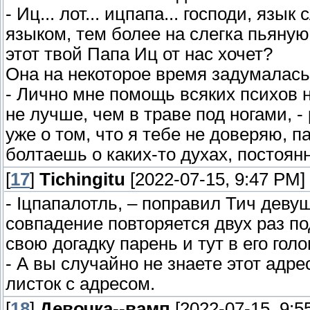
- Иц... лот... ицпапа... господи, яз
языком, тем более на слегка пьяную
этот твой Папа Иц от нас хочет?
Она на некоторое время задумалась
- Лично мне помощь всяких психов н
не лучше, чем в траве под ногами, -
уже о том, что я тебе не доверяю, 
болтаешь о каких-то духах, постоян
[
17
]
Tichingitu
[2022-07-15, 9:47 PM]
- Іцпапалотль, – поправил Тич девуш
совпадение повторяется двух раз по
свою догадку парень и тут в его гол
- А вы случайно не знаете этот адр
листок с адресом.
[
18
]
Девочка--вамп
[2022-07-15, 9:5