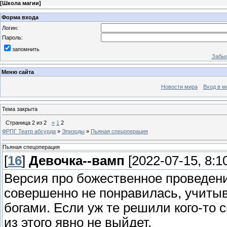
[
Школа магии
]
Форма входа
Логин:
Пароль:
запомнить
Забыл
Меню сайта
Новости мира
Вход в м
Тема закрыта
Страница
2
из
2
«
1
2
ФРПГ Театр абсурда
»
Эпизоды
»
Пьяная спецоперация
Пьяная спецоперация
[
16
]
Девочка--вамп
[2022-07-15, 8:1
Версия про божественное проведени
совершенно не понравилась, учитыв
богами. Если уж те решили кого-то 
из этого явно не выйдет.