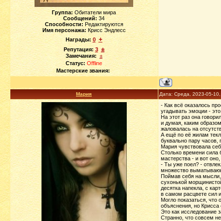
Группа:
Обитатели мира
Сообщений:
34
Способности:
Редактируются
Имя персонажа:
Крисс Эндлесс
+
Награды:
0
±
Репутация:
3
Замечания:
±
Статус:
Offline
Мастерские звания:
Мария
Дата: Среда, 2023-05-10
- Как всё оказалось пр
угадывать эмоции - это
На этот раз она говори
и думая, каким образом
жаловалась на отсутств
А ещё по её жилам текл
буквально пару часов, 
Мария чувствовала себя
Столько времени сила б
мастерства - и вот оно
- Ты уже поел? - отвле
множество выматывающи
Поймав себя на мысли, 
сухонькой морщинистой 
десятка напекла, с кар
в самом расцвете сил 
Могло показаться, что 
объяснения, но Крисса 
Это как исследование з
Странно, что совсем не