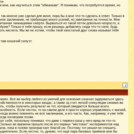
ти.
и мне, как научиться этим "обманкам". Я понимаю, что потребуется время, но
 так многое уже сделал для меня, пора бы и мне что-то сделать в ответ. Только в
нное заклинание, не требующее много усилий, но завязанное на точности. Мне
питанная эманациями смерти. Вырваться из такой петли довольно непросто, а
обуем? Только я тебя прошу, если решишь добавлять сюда что-то своё, будь
оть кислота. Мы же не хотим, чтобы твой хвостатый друг снова называл тебя
 там кошачий силуэт.
думиях. Всё же выбор любого из умений для освоения означал задержаться здесь
ойственности в некоторых вещах, а также за счет легкой спекуляции своими же
ить, чтобы получить результат не тот, который ожидается больше всего.
пособность. Если честно, то на самом деле я просто хорошо управляюсь с магией,
огда можно поменять не всё заклинание, а его часть. Как, например, я уже тебе
тогда поговорим позже.
 себя, поскольку понимал, что даже с первого раза у него вряд ли что-то
 Сколько же времени прошло после его первых "жестоких" экспериментов над
сила, пока в голове произрастает благой ум. Поэтому тот решил не спешить.
труднительно. Если честно, то, думаю, что ещё пара базовых приёмов мне бы