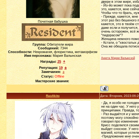
двери в этом мире, изб
- Йо-йо может пока под
это, кажется, мне сейч
Чтобы что-то брать, ну
- Прежде, кажется, мне 
этот раз без бешеного 
Почетная бабушка
кажется, это в твоём с
даже если и получится,
очень осторожен, всё ж
"пидорасом"?
Женщина немного помо
- Кстати, о "хвостатых
Группа:
Обитатели мира
Она же обещала потиска
Сообщений:
7344
Способности:
Некромагия, флористика, метаморфизм
Имя персонажа:
Мария Валынская
Анкета Марии Валынской
+
Награды:
25
±
Репутация:
19
Замечания:
±
Статус:
Offline
Мастерские звания:
RaoAkito
Дата: Вторник, 2023-06-
- Да, я особо не голод
не на один час. У него
принципами. Правда, то
- Раз выдаётся и у мен
поэтому могу спокойно 
говорил про изменение 
Крисс поделился своим 
выйдет сносное. У него
магией, которые успели
-Предложение мне очень