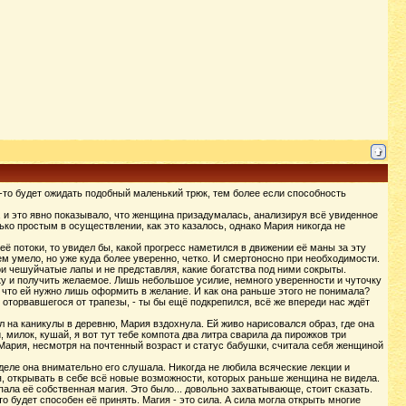
то-то будет ожидать подобный маленький трюк, тем более если способность
а, и это явно показывало, что женщина призадумалась, анализируя всё увиденное
ко простым в осуществлении, как это казалось, однако Мария никогда не
её потоки, то увидел бы, какой прогресс наметился в движении её маны за эту
ем умело, но уже куда более уверенно, четко. И смертоносно при необходимости.
ои чешуйчатые лапы и не представляя, какие богатства под ними сокрыты.
ку и получить желаемое. Лишь небольшое усилие, немного уверенности и чуточку
, что ей нужно лишь оформить в желание. И как она раньше этого не понимала?
 оторвавшегося от трапезы, - ты бы ещё подкрепился, всё же впереди нас ждёт
л на каникулы в деревню, Мария вздохнула. Ей живо нарисовался образ, где она
 милок, кушай, я вот тут тебе компота два литра сварила да пирожков три
е Мария, несмотря на почтенный возраст и статус бабушки, считала себя женщиной
деле она внимательно его слушала. Никогда не любила всяческие лекции и
я, открывать в себе всё новые возможности, которых раньше женщина не видела.
ала её собственная магия. Это было... довольно захватывающе, стоит сказать.
то будет способен её принять. Магия - это сила. А сила могла открыть многие