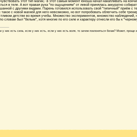
чувствовать этот тип магии,- в этот самый момент юноша начал накапливать на конч
ься в теле. А вот правая рука "по ощущениям" от левой принялась аккуратно собира
анной с другими видами. Парень готовился использовать свой "типичный" приём с те
с такое с новой магией для него невозможно, но вот попробовать облегчить себе трени
ливом детстве во время учебы. Множество экспериментов, множество наблюдений, ну и
по словам был "белым", хотя многие по его силе и характеру отнесли его бы к "черному
 у них есть сила, если у них есть, если у них есть воля, то зачем поклоняться богам? Может, проще 