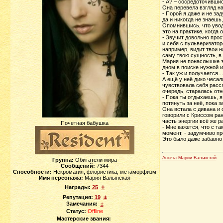
- А? – сосредоточившис
Она перевела взгляд на
- Порой я даже и не за
да и никогда не знаешь
Опомнившись, что уводи
это на практике, когда 
- Звучит довольно прос
и себя с пульверизатор
например, видит твои н
саму твою сущность, в 
Мария не понаслышке зн
дном в поиске нужной 
- Так уж и получается…
А ещё у неё дико чесал
чувствовала себя рассл
очередь, старалась отн
- Пока ты отдыхаешь, я
потянуть за неё, пока 
Она встала с дивана и 
говорили с Криссом ран
часть энергии всё же р
Почетная бабушка
- Мне кажется, что с т
момент, - задумчиво пр
Это было даже забавно -
Анкета Марии Валынской
Группа:
Обитатели мира
Сообщений:
7344
Способности:
Некромагия, флористика, метаморфизм
Имя персонажа:
Мария Валынская
+
Награды:
25
±
Репутация:
19
Замечания:
±
Статус:
Offline
Мастерские звания: