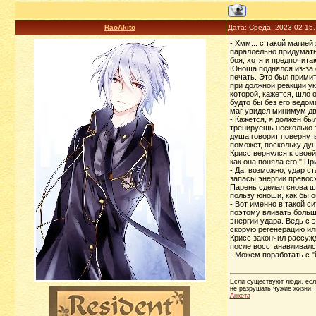
RaoAkito
Дата: Среда, 2023-02-15
- Хмм... с такой магие
параллельно придумать,
боя, хотя и предпочит
Юноша поднялся из-за с
печать. Это был примит
при должной реакции ук
которой, кажется, шло 
будто бы без его ведом
маг увидел минимум дв
- Кажется, я должен бы
тренируешь несколько т
душа говорит повернуть
поможет, поскольку душ
Крисс вернулся к своей
как она поняла его " П
- Да, возможно, удар с
запасы энергии превосх
Парень сделал снова ша
пользу юноши, как бы о
- Вот именно в такой с
поэтому вливать больше
энергии удара. Ведь с 
скорую регенерацию ил
Крисс закончил рассужд
после восстанавливался
- Можем поработать с "
Если существуют люди, если
не разрушать чужие жизни.
Анкета