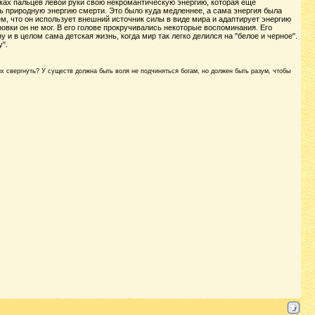
иках пальцев левой руки свою некромантическую энергию, которая ещё
ть природную энергию смерти. Это было куда медленнее, а сама энергия была
м, что он использует внешний источник силы в виде мира и адаптирует энергию
ровки он не мог. В его голове прокручивались некоторые воспоминания. Его
 в целом сама детская жизнь, когда мир так легко делился на "белое и черное".
".
их свергнуть? У существ должна быть воля не подчиняться богам, но должен быть разум, чтобы