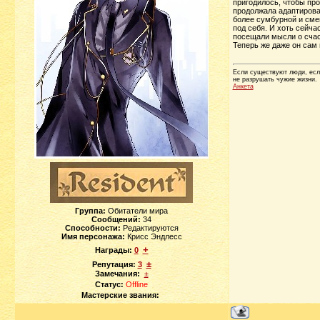
пригодилось, чтобы про
продолжала адаптироват
более сумбурной и смеш
под себя. И хоть сейча
посещали мысли о счаст
Теперь же даже он сам 
Если существуют люди, если
не разрушать чужие жизни.
Анкета
Группа:
Обитатели мира
Сообщений:
34
Способности:
Редактируются
Имя персонажа:
Крисс Эндлесс
+
Награды:
0
±
Репутация:
3
Замечания:
±
Статус:
Offline
Мастерские звания: