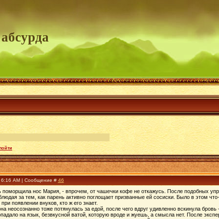
 абсурда
 пойти
, 6:16 AM | Сообщение #
46
ть поморщила нос Мария, - впрочем, от чашечки кофе не откажусь. После подобных уп
людая за тем, как парень активно поглощает призванные ей сосиски. Было в этом что
при появлении внуков, кто ж его знает.
на неосознанно тоже потянулась за едой, после чего вдруг удивленно вскинула бровь 
падало на язык, безвкусной ватой, которую вроде и жуешь, а смысла нет. После эксп