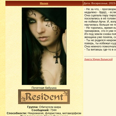
Мария
Дата: Воскресенье, 2023
- Не за что, - прогово
недалеко - бррр), - ес
Она сцапала пару пирож
поселились в её голове
не поймал Арчи. И, воп
научилась больше не п
- Не торопись, время е
тренировок, это я уже 
Из-под земли снова поя
женщина уже поняла, с
- Ты не родился некром
поверь, ты избежал худ
Она немного помолчала
- Ты витаешь где-то в 
Анкета Марии Валынской
Почетная бабушка
Группа:
Обитатели мира
Сообщений:
7344
Способности:
Некромагия, флористика, метаморфизм