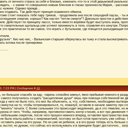
авить от вечного страха за себя и близких, изменить что-то в этой дерьмовой реальнос
ождать, - с каким-то совершенно новым блеском в глазах произнесла Мария, - расскаж
ас нужнее. Однако прежде...
жно отдавать. Так действует принцип взаимного обмена.
тоже стоит показать тебе пару трюков, - продолжила она после секундной паузы, - ты и
поглощения энергии, хорошо? Как насчет "петли смерти"? Довольно простое и действе
тиле. Действует по принципу лассо, только вместо верёвки будет выступать мана, про
 то смертельные щупальца уже успеют проникнуть в тело, отравляя его изнутри. Попр
е это практически то же самое, что играть с бутыльком, где плещется разъедающая пл
лчала.
 друзьях". Кис-кис-кис, - Валынская-старшая обернулась во тьму и стала высматривать
ть котика после тренировки.
20, 7:23 PM | Сообщение #
49
ен, но большое спасибо за еду,- парень спокойно кивнул, явно пребывая немного в раз
 у самого получилось создать "расщепление души" лишь при помощи собственной же дв
гда у него не было того, кто мог бы объяснить, а, что, собственно, необходимо вытвор
я минутка на то, чтобы потренироваться, то, пожалуй, оставлю в начале заметку про с
"менять" печати. С более сильными это происходит медленнее, да и это тяжелее, но ин
урона от него. Чтобы, например, противопоставить контр-стихию, а вот про движения 
небольшим секретом, после чего прошел немного вперед, оставляя пространство вокруг
 не было опыта работы с некромантией, поэтому он был готов приступать уже сейчас.
 оставить раны на его руках. Но он уже не ребенок, а в его руках теперь есть больше 
 льстит, но думаю, что сейчас его использовать и в принципе будет достаточно... за