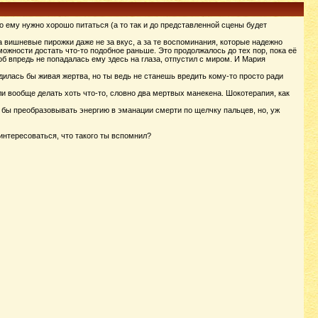
то ему нужно хорошо питаться (а то так и до представленной сцены будет
 вишневые пирожки даже не за вкус, а за те воспоминания, которые надежно
можности достать что-то подобное раньше. Это продолжалось до тех пор, пока её
об впредь не попадалась ему здесь на глаза, отпустил с миром. И Мария
дилась бы живая жертва, но ты ведь не станешь вредить кому-то просто ради
ли вообще делать хоть что-то, словно два мертвых манекена. Шокотерапия, как
ла бы преобразовывать энергию в эманации смерти по щелчку пальцев, но, уж
оинтересоваться, что такого ты вспомнил?