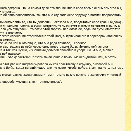
много дохрена. Но на самом деле это знание мне в своё время очень помогло бы,
вых миров…
а ей явно понравилась, так что она сделала себе зарубку в памяти попробовать
ени осмыслить то, что ты делаешь, - сказала она, представив себе красный дождь
и я принцип поняла, а если противник не чувствует магию и не читает мысли, а,
ло усмехнулась, - то вот с этой заразой всё сложнее, ведь, по сути, смотрят в
рнуть плечами.
якого стеснения вторгаются в твой мозг, вытряхивая его и переворачивая вверх
ливаются…
сё же по ней было видно, что она рада похвале, - спасибо…
адо выстрадать из себя через силу под страхом боли. Именно сейчас она
м так, как нужно, и знаниями делился спокойно и уверенно. И она, в свою
в ней надежду.
воришь, это делается? Связать заклинание с помощью невидимой нити, а потом
 этот раз она визуализировала их как пластиковую игрушку, о которой они
 в йо-йо, когда ты ещё недостаточно ловок, чтобы поймать мяч на лету, поэтому
сь между самим заклинанием и тем, что мне нужно потянуть за ниточку у нужный
ть способы улучшить то, что получилось".