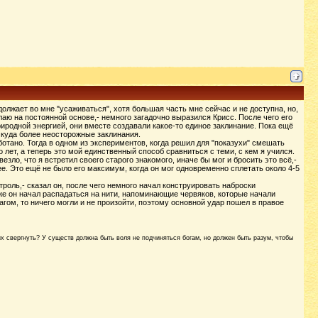
должает во мне "усаживаться", хотя большая часть мне сейчас и не доступна, но,
лаю на постоянной основе,- немного загадочно выразился Крисс. После чего его
риродной энергией, они вместе создавали какое-то единое заклинание. Пока ещё
 куда более неосторожные заклинания.
отано. Тогда в одном из экспериментов, когда решил для "показухи" смешать
 лет, а теперь это мой единственный способ сравниться с теми, с кем я учился.
зло, что я встретил своего старого знакомого, иначе бы мог и бросить это всё,-
е. Это ещё не было его максимум, когда он мог одновременно сплетать около 4-5
троль,- сказал он, после чего немного начал конструировать наброски
же он начал распадаться на нити, напоминающие червяков, которые начали
гом, то ничего могли и не произойти, поэтому основной удар пошел в правое
их свергнуть? У существ должна быть воля не подчиняться богам, но должен быть разум, чтобы