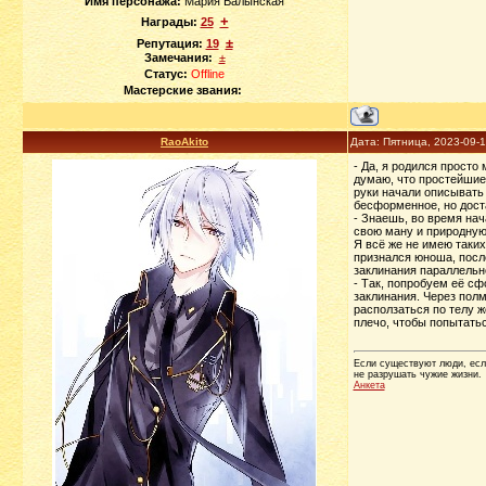
Имя персонажа:
Мария Валынская
+
Награды:
25
±
Репутация:
19
Замечания:
±
Статус:
Offline
Мастерские звания:
RaoAkito
Дата: Пятница, 2023-09-
- Да, я родился просто
думаю, что простейшие 
руки начали описывать 
бесформенное, но доста
- Знаешь, во время нач
свою ману и природную,
Я всё же не имею таких
признался юноша, после
заклинания параллельно
- Так, попробуем её сф
заклинания. Через пол
расползаться по телу ж
плечо, чтобы попытатьс
Если существуют люди, если
не разрушать чужие жизни.
Анкета