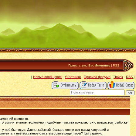
Приветствую Вас
Инкогнито
|
RSS
[
Новые сообщения
·
Участники
·
Правила форума
·
Поиск
·
RSS
]
ражнений самое то.
-то умилительное: возможно, подобные чувства появляются с возрастом, либо же
– у неё был вкус. Давно забытый, больше сотни лет назад канувший и
еримента у неё восстановились вкусовые рецепторы? Как странно.