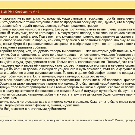
, 8:18 PM | Сообщение #
47
й я, кажется, не встречался, но, пожалуй, когда смотрят в твою душу, то я бы предпоч
 что делал бы в такой ситуации, а после продолжал рассуждение,- думаю, что в перв
аю защитный, что даёт преимущество, сейчас продемонстрирую.
тола и прошел немного в сторону. Его рука протянулась чуть выше плеча, указывая н
ивный "Импульс", после чего парень махнул рукой вперед, а заклинание начало акти
лониться от такой атаки. При этом тело юноши явно приняло направление движения вп
огненное заклинание, а парень, чей силуэт должен был появиться справа, почему-то ок
а, он как будто бы расщепил свои намерения и выбрал один путь, но вот в реальности
а варианта развития событий.
л пройти вперед, хех, но, думаю, теперь ты понимаешь, что некоторые действия мы м
ехник боя и поведения, а также неплохо играешь, то постепенно учишься "теряться в 
 вправо, а ты идёшь влево - ни чтение мысли, ни чтение души не поможет, а в будуще
а идёт не туда, куда движется тело. Только очень хорошая реакция. Пожалуй, это как "
 чашечке чая и вновь еë наполнил, кажется, этот напиток он мог пить в не очень огр
ринцип йо-йо ". Он довольно кивнул от увиденного и чуть похлопал, хотя явно девушка 
тал и слабее, но и энергии ушло меньше. То есть в целом бой эффективнее, но правда 
одят обычного мага. Есть, пожалуй, одна ситуация, когда это нужно.
г в бок, после чего указал на точку в пространстве. Через миг в ней появилась фиол
борачивая атаки противников против них самих. Это был явный немой намёк на ситуа
итуации тебе может пригодиться не столько забрать лишнюю энергию, сколько ослабить
 в атаку практически бесполезно или поздно. В моей ситуации нужно было бы лучше к
этим ты сможешь, например, добавить хаос в атаку и еë движение будет сложнее проч
и лечением.
ение, после чего создал два магических круга в воздухе. Кажется, это было снова в
. Второй резко менял форму, а, значит, и действие.
йо-йо", а можем с внезапными действиями.
 у них есть сила, если у них есть, если у них есть воля, то зачем поклоняться богам? Может, проще 