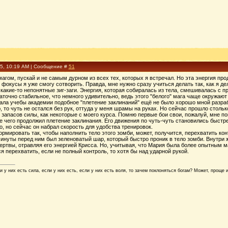
15, 10:19 AM | Сообщение #
51
 магом, пускай и не самым дурном из всех тех, которых я встречал. Но эта энергия про
фокусы я уже смогу сотворить. Правда, мне нужно сразу учиться делать так, как я де
какие-то непонятные зиг-заги. Энергия, которая собиралась из тела, смешивалась с п
точно стабильное, что немного удивительно, ведь этого "белого" мага чаще окружают
ала учебы академии подобное "плетение заклинаний" ещё не было хорошо мной разраб
 то чуть не остался без рук, оттуда у меня шрамы на руках. Но сейчас прошло столько
 запасов силы, как некоторые с моего курса. Помню первые бои свои, пожалуй, мне пове
 чего продолжил плетение заклинания. Его движения по чуть-чуть становились быстре
, но сейчас он набрал скорость для удобства тренировок.
ормировать так, чтобы наполнить тело этого зомби, может, получится, перехватить кон
минуты перед ним был зеленоватый шар, который быстро проник в тело зомби. Внутри 
ертвы, отравляя его энергией Крисса. Но, учитывая, что Мария была более опытным ма
я перехватить, если не полный контроль, то хотя бы над ударной рукой.
 у них есть сила, если у них есть, если у них есть воля, то зачем поклоняться богам? Может, проще 