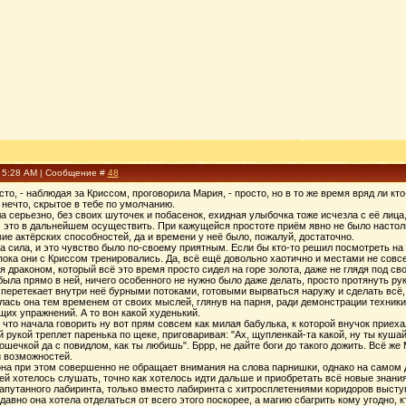
, 5:28 AM | Сообщение #
48
осто, - наблюдая за Криссом, проговорила Мария, - просто, но в то же время вряд ли к
 нечто, скрытое в тебе по умолчанию.
ла серьезно, без своих шуточек и побасенок, ехидная улыбочка тоже исчезла с её лиц
 это в дальнейшем осуществить. При кажущейся простоте приём явно не было настоль
ие актёрских способностей, да и времени у неё было, пожалуй, достаточно.
а сила, и это чувство было по-своему приятным. Если бы кто-то решил посмотреть на 
пока они с Криссом тренировались. Да, всё ещё довольно хаотично и местами не совс
 драконом, который всё это время просто сидел на горе золота, даже не глядя под св
ыла прямо в ней, ничего особенного не нужно было даже делать, просто протянуть ру
, перетекает внутри неё бурными потоками, готовыми вырваться наружу и сделать всё
клась она тем временем от своих мыслей, глянув на парня, ради демонстрации техники
х упражнений. А то вон какой худенький.
что начала говорить ну вот прям совсем как милая бабулька, к которой внучок приеха
рукой треплет паренька по щеке, приговаривая: "Ах, щупленкай-та какой, ну ты кушай,
тошечкой да с повидлом, как ты любишь". Бррр, не дайте боги до такого дожить. Всё ж
и возможностей.
она при этом совершенно не обращает внимания на слова парнишки, однако на самом 
ей хотелось слушать, точно как хотелось идти дальше и приобретать всё новые знани
апутанного лабиринта, только вместо лабиринта с хитросплетениями коридоров выступ
давно она хотела отделаться от всего этого поскорее, а магию сбагрить кому угодно, к