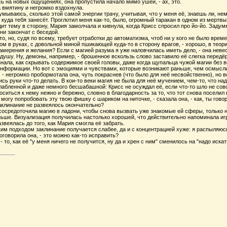
ь на новых ощущениях, она пропустила начало мимо ушей, - ах, это.
 вмятину и негромко вздохнула.
думываюсь, сколько этой самой энергии трачу, учитывая, что у меня её, знаешь ли, не
, куда тебя занесёт. Проглотил меня как-то, было, огромный таракан в одном из мерт
т тему в сторону, Мария замолчала и кивнула, когда Крисс спросил про йо-йо. Задумк
они закончат с беседой.
то, но, судя по всему, требует отработки до автоматизма, чтоб ни у кого не было врем
ом в руках, с довольной миной пшикающей куда-то в сторону врагов, - хорошо, в теори
амерения и желания? Если с магией разума я уже наловчилась иметь дело, - она невесе
душу. Ну, демоны, например, - брошенное вскользь слово заставило её слегка передё
ала, как скрывать содержимое своей головы, даже когда щупальца чужой магии без вс
информации. Но вот с эмоциями и чувствами, которые возникают раньше, чем осмыс
 - негромко пробормотала она, чуть покраснев (что было для неё несвойственно), но в
ись руки что-то делать. В кои-то веки магия не была для неё мучением, чем-то, что н
абленной и даже немного бесшабашной: Крисс не осуждал её, если что-то шло не совсе
оситься к нему нежно и бережно, словно в благодарность за то, что тот снова поселил 
 могу попробовать эту твою фишку с шариком на ниточке, - сказала она, - как, ты го
заклинание не развеялось окончательно?
сосредоточила магию в ладони, чтобы снова вызвать уже знакомые ей сферы, только на
ьше. Визуализация получилась настолько хорошей, что действительно напоминала игру
азвеялась до того, как Мария смогла её забрать.
аким подходом заклинание получается слабее, да и с концентрацией хуже: я распыляю
оговорила она, - это можно как-то исправить?
 то, как её "у меня ничего не получится, ну да и хрен с ним" сменилось на "надо иска