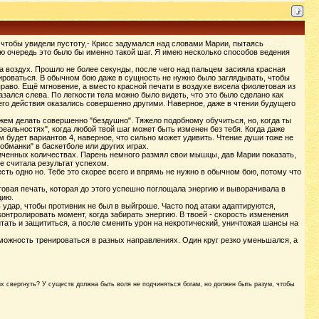
ел, чтобы увидели пустоту,- Крисс задумался над словами Марии, пытаясь
ую очередь это было бы именно такой шаг. Я имею несколько способов ведения
а воздух. Прошло не более секунды, после чего над пальцем засияла красная
вироваться. В обычном бою даже в сущность не нужно было заглядывать, чтобы
раво. Ещё мгновение, а вместо красной печати в воздухе висела фиолетовая из
азался слева. По легкости тела можно было видеть, что это было сделано как
 его действия оказались совершенно другими. Наверное, даже в чтении будущего
ожем делать совершенно "бездушно". Тяжело подобному обучиться, но, когда ты
реальностях", когда любой твой шаг может быть изменен без тебя. Когда даже
м будет вариантов 4, наверное, что сильно может удивить. Чтение души тоже не
обманки" в баскетболе или других играх.
аниченных количествах. Парень немного размял свои мышцы, дав Марии показать,
не считала результат успехом.
есть одно но. Тебе это скорее всего и впрямь не нужно в обычном бою, потому что
етовая печать, которая до этого успешно поглощала энергию и выворачивала в
цию.
 удар, чтобы противник не был в выйгроше. Часто под атаки адаптируются,
онтролировать момент, когда забирать энергию. В твоей - скорость изменения
итать и защититься, а после сменить урон на некротический, уничтожая шансы на
озможность тренироваться в разных направлениях. Один круг резко уменьшался, а
их свергнуть? У существ должна быть воля не подчиняться богам, но должен быть разум, чтобы