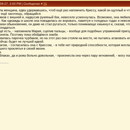
-08-27, 3:00 PM | Сообщение #
50
рила женщина, едва удержавшись, чтоб ещё раз напомнить Криссу, какой он щуплый и ч
ли ещё захочешь, обращайся.
ков с вишней и, надкусив румяный бок, невесело усмехнулась. Возможно, она любила
. Как однажды в школе она повадилась их воровать, памятуя о голодных годах и невоз
реки обыкновению, он даже не стал ругаться, только понимающе хмыкнул и, сказав, чт
опадаться.
щё есть, - напомнила Мария, сцепив пальцы, - вообще для подобных упражнений приго
поняла. Поэтому пока обойдёмся зомби.
вилась парочка чурбаков, но на этот раз они стояли на месте, не пытаясь атаковать и
ейчас будет не лучшей идеей.
агом, - согласилась она с Криссом, - в тебе нет природной способности, которая мог
шего проклятья в своей жизни.
.
облаках, да и рожа больно довольная, - произнесла она через пару мгновений, - могу п