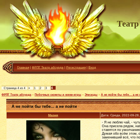
Театр
Главная
|
ФРПГ Театр абсурда
|
Регистрация
|
Вход
4
Страница
4
из
4
«
1
2
3
ФРПГ Театр абсурда
»
Побочные сюжеты и мини-игры
»
Эпизоды
»
А не пойти бы тебе... а не
А не пойти бы тебе... а не пойти
Мария
Дата: Среда, 2022-09-28
- Я не люблю чай, - чу
Она присела рядом, наб
ставятся по умолчанию 
Думая обо всём этом, о
заменивший всё, что по