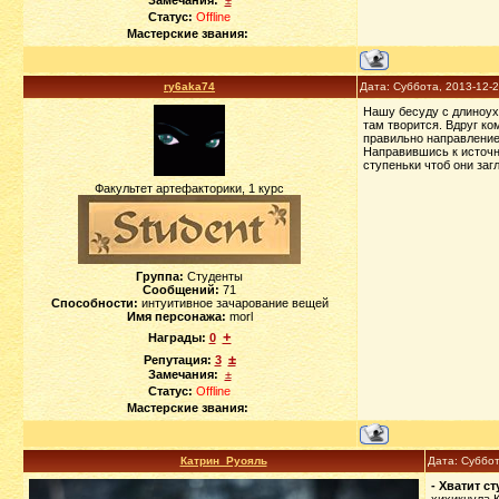
Замечания:
±
Статус:
Offline
Мастерские звания:
ry6aka74
Дата: Суббота, 2013-12-
Нашу бесуду с длиноухо
там творится. Вдруг ко
правильно направление 
Направившись к источн
ступеньки чтоб они загл
Факультет артефакторики, 1 курс
Группа:
Студенты
Сообщений:
71
Способности:
интуитивное зачарование вещей
Имя персонажа:
morl
+
Награды:
0
±
Репутация:
3
Замечания:
±
Статус:
Offline
Мастерские звания:
Катрин_Руояль
Дата: Суббот
- Хватит с