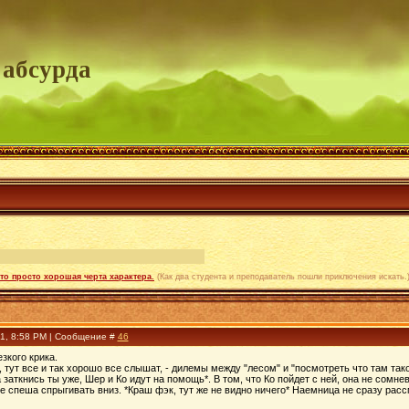
 абсурда
то просто хорошая черта характера.
(Как два студента и преподаватель пошли приключения искать.
21, 8:58 PM | Сообщение #
46
зкого крика.
ь, тут все и так хорошо все слышат, - дилемы между "лесом" и "посмотреть что там так
 заткнись ты уже, Шер и Ко идут на помощь*. В том, что Ко пойдет с ней, она не сомн
не спеша спрыгивать вниз. *Краш фэк, тут же не видно ничего* Наемница не сразу рас