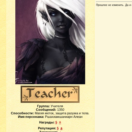
Прошлое не изменить. Да и 
Группа:
Учителя
Сообщений:
1350
Способности:
Магия меток, защита разума и тела.
Имя персонажа:
Ршахиамшаниарн Алеан
+
Награды:
5
±
Репутация:
5