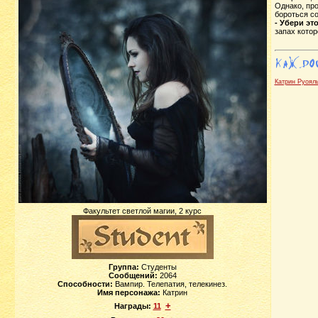
Однако, про
бороться со
- Убери это
запах котор
Катрин Руоял
Факультет светлой магии, 2 курс
Группа:
Студенты
Сообщений:
2064
Способности:
Вампир. Телепатия, телекинез.
Имя персонажа:
Катрин
+
Награды:
11