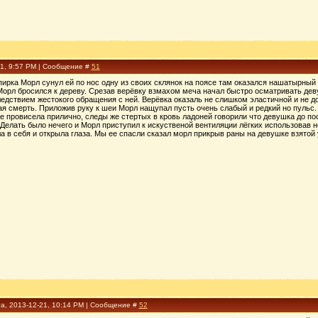
21, 9:57 PM | Сообщение #
51
ирка Морл сунул ей по нос одну из своих склянок на поясе там оказался нашатырный с
 Морл бросился к дереву. Срезав верёвку взмахом меча начал быстро осматривать де
едствием жестокого обращения с ней. Верёвка оказаль не слишком эластичной и не д
я смерть. Приложив руку к шеи Морл нащупал пусть очень слабый и редкий но пульс.
же провисела прилично, следы же стертых в кровь ладоней говорили что девушка до по
Делать было нечего и Морл приступил к искуственой вентиляции лёгких использовав н
в себя и открыла глаза. Мы ее спасли сказал морл прикрыв раны на девушке взятой 
а, 2013-12-21, 10:14 PM | Сообщение #
52