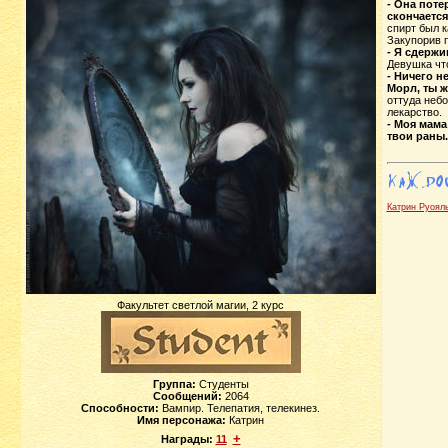
- Она поте
скончается
спирт был к
Закупорив 
- Я сдержи
Девушка что
- Ничего н
Морл, ты ж
оттуда небо
лекарство.
- Моя мама
твои раны.
Катрин Руоял
Факультет светлой магии, 2 курс
Группа:
Студенты
Сообщений:
2064
Способности:
Вампир. Телепатия, телекинез.
Имя персонажа:
Катрин
+
Награды:
11