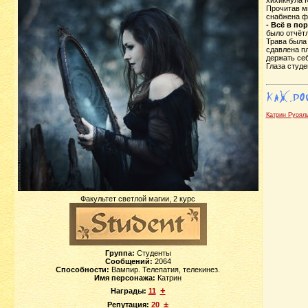
хихикнула К
Прочитав мы
снабжена ф
- Всё в по
было отчётл
Трава была 
сдавлена пл
держать себ
Глаза студе
Катрин Руоял
Факультет светлой магии, 2 курс
Группа:
Студенты
Сообщений:
2064
Способности:
Вампир. Телепатия, телекинез.
Имя персонажа:
Катрин
+
Награды:
11
±
Репутация:
20