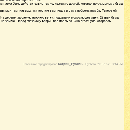
ая на высокое препятствие.
ны парка было действительно темно, нежели с другой, которая по-разумному была
вшимся там, наверху, личностям вампирша и сама побрела вглубь. Теперь ей
т. На дереве, за самую нижнюю ветку, подцепили молодую девушку. Её шея была
я на землю. Перед глазами у Катрин всё поплыло. Она сглотнула, стараясь
Катрин_Руояль
Сообщение отредактировал
-
Суббота, 2013-12-21, 9:14 PM