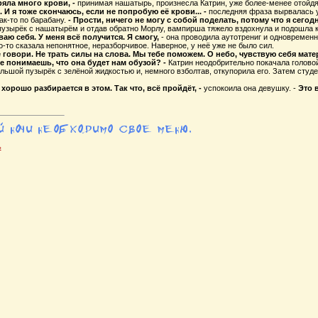
ряла много крови, -
принимая нашатырь, произнесла Катрин, уже более-менее отойдя
. И я тоже скончаюсь, если не попробую её крови... -
последняя фраза вырвалась у
ак-то по барабану.
- Прости, ничего не могу с собой поделать, потому что я сегод
пузырёк с нашатырём и отдав обратно Морлу, вампирша тяжело вздохнула и подошла 
ваю себя. У меня всё получится. Я смогу,
- она проводила аутотрениг и одновремен
-то сказала непонятное, неразборчивое. Наверное, у неё уже не было сил.
е говори. Не трать силы на слова. Мы тебе поможем. О небо, чувствую себя мат
е понимаешь, что она будет нам обузой? -
Катрин неодобрительно покачала головой
льшой пузырёк с зелёной жидкостью и, немного взболтав, откупорила его. Затем студ
 хорошо разбирается в этом. Так что, всё пройдёт, -
успокоила она девушку. -
Это 
ь