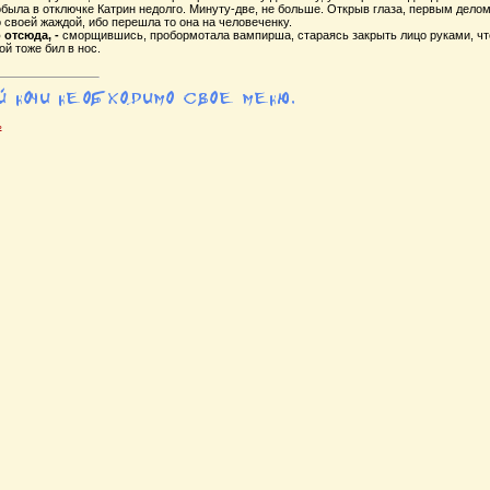
была в отключке Катрин недолго. Минуту-две, не больше. Открыв глаза, первым делом,
 своей жаждой, ибо перешла то она на человеченку.
 отсюда, -
сморщившись, пробормотала вампирша, стараясь закрыть лицо руками, чт
ой тоже бил в нос.
ь