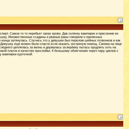
пирт. Самое то то перебьет запах крови. Дав склянку вампирке и прислонив ее
вушку. Множественные ссадины и рваные раны говорили о приличных
о конца затянулась. Случись это у девушки был перелом шейных позвонков и как
 Девушку еще можно было спасти если оказать экстреную помощ. Синева на лице
следнего цеплялась за жизнь и держалась за верёвку пытась продлить хоть на
овой платок в качестве прослойки. К большому облегчению через пару циклов с
у вампирки курточкой.