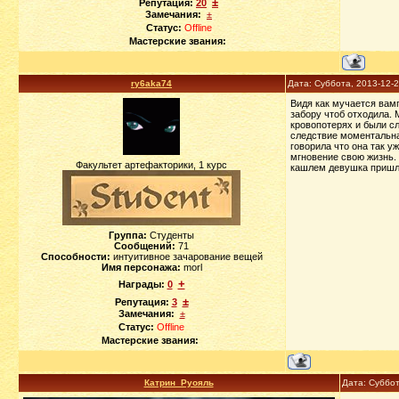
±
Репутация:
20
Замечания:
±
Статус:
Offline
Мастерские звания:
ry6aka74
Дата: Суббота, 2013-12-
Видя как мучается вамп
забору чтоб отходила.
кровопотерях и были сл
следствие моментальна
говорила что она так у
мгновение свою жизнь. 
Факультет артефакторики, 1 курс
кашлем девушка пришла 
Группа:
Студенты
Сообщений:
71
Способности:
интуитивное зачарование вещей
Имя персонажа:
morl
+
Награды:
0
±
Репутация:
3
Замечания:
±
Статус:
Offline
Мастерские звания:
Катрин_Руояль
Дата: Суббот