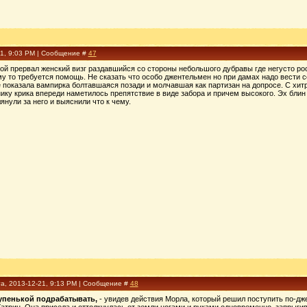
21, 9:03 PM | Сообщение #
47
й прервал женский визг раздавшийся со стороны небольшого дубравы где негусто рос 
му то требуется помощь. Не сказать что особо джентельмен но при дамах надо вести 
показала вампирка болтавшаяся позади и молчавшая как партизан на допросе. С хитрой
ику крика впереди наметилось препятствие в виде забора и причем высокого. Эх блин
янули за него и выяснили что к чему.
а, 2013-12-21, 9:13 PM | Сообщение #
48
тупенькой подрабатывать,
- увидев действия Морла, который решил поступить по-дже