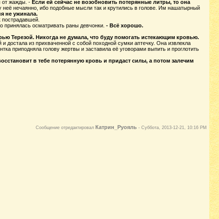
 от жажды. -
Если ей сейчас не возобновить потерянные литры, то она
 неё нечаянно, ибо подобные мысли так и крутились в голове. Им нашатырный
ня не ужинала.
к пострадавшей.
но принялась осматривать раны девчонки.
- Всё хорошо.
ерью Терезой. Никогда не думала, что буду помогать истекающим кровью.
 и достала из прихваченной с собой походной сумки аптечку. Она извлекла
ентка приподняла голову жертвы и заставила её уговорами выпить и проглотить
восстановит в тебе потерянную кровь и придаст силы, а потом залечим
Катрин_Руояль
Сообщение отредактировал
-
Суббота, 2013-12-21, 10:16 PM