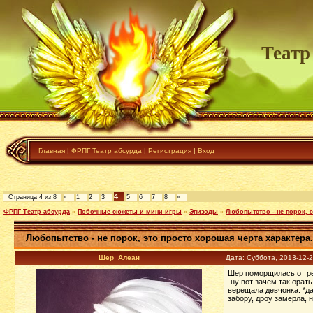
Театр
Главная
|
ФРПГ Театр абсурда
|
Регистрация
|
Вход
4
Страница
4
из
8
«
1
2
3
5
6
7
8
»
ФРПГ Театр абсурда
»
Побочные сюжеты и мини-игры
»
Эпизоды
»
Любопытство - не порок, э
Любопытство - не порок, это просто хорошая черта характера.
Шер_Алеан
Дата: Суббота, 2013-12-
Шер поморщилась от ре
-ну вот зачем так орат
верещала девчонка. *да
забору, дроу замерла, 