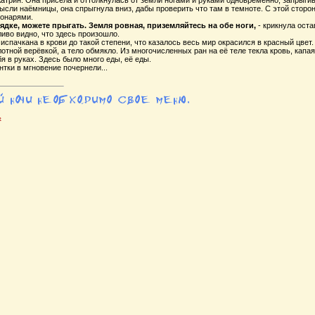
атрин. Она присела и оттолкнулась от земли ногами и руками одновременно, запрыгив
сли наёмницы, она спрыгнула вниз, дабы проверить что там в темноте. С этой сторо
онарями.
рядке
, можете прыгать. Земля ровная, приземляйтесь на обе ноги,
- крикнула оста
иво видно, что здесь произошло.
испачкана в крови до такой степени, что казалось весь мир окрасился в красный цве
отной верёвкой, а тело обмякло. Из многочисленных ран на её теле текла кровь, капа
я в руках. Здесь было много еды, её еды.
нтки в мгновение почернели...
ь