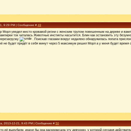
21, 9:29 PM | Сообщение #
49
р Морл уведел место кровавой резни с женским трупом повешенным на дереве и вам
ампирки ток читалась Животные инстикты насытится. Блин как остановить эту безумну
перезагрузку
. Поискав глазами вокруг недалеко обнаружилась лопата прислон
ё не будет придёт в себя минут через 5 максимум решил Морл а у меня будет время с
а, 2013-12-21, 9:43 PM | Сообщение #
50
то её вырубили, иначе бы она раскромсала эту девчонку, у которой сегодня действит