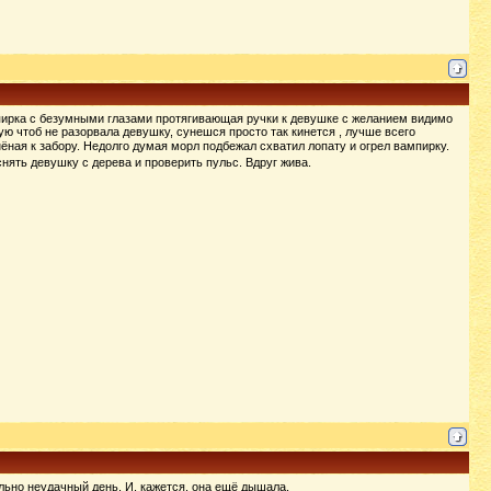
пирка с безумными глазами протягивающая ручки к девушке с желанием видимо
ю чтоб не разорвала девушку, сунешся просто так кинется , лучше всего
ёная к забору. Недолго думая морл подбежал схватил лопату и огрел вампирку.
нять девушку с дерева и проверить пульс. Вдруг жива.
ельно неудачный день. И, кажется, она ещё дышала.