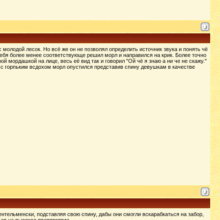
молодой лесок. Но всё же он не позволял определить источник звука и понять чё
себя более менее соответствующе решил морл и направился на крик. Более точно
 мордашкой на лице, весь её вид так и говорил "Ой чё я знаю а ни че не скажу."
 с горпьким всдохом морл опустился представив спину девушкам в качестве
нтельменски, подставляя свою спину, дабы они смогли вскарабкаться на забор,