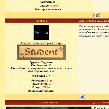
Замечания:
±
Статус:
Offline
Мастерские звания:
ry6aka74
Дата: Суббота, 2013-12-
Перемахнув через забо
полакомится. На лице в
попробывать устроить 
Вампирке от лопаты нич
Факультет артефакторики, 1 курс
Группа:
Студенты
Сообщений:
71
Способности:
интуитивное зачарование вещей
Имя персонажа:
morl
+
Награды:
0
±
Репутация:
3
Замечания:
±
Статус:
Offline
Мастерские звания:
Катрин_Руояль
Дата: Суббот
И хорошо, ч