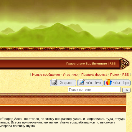
Приветствую Вас
Инкогнито
|
RSS
[
Новые сообщения
·
Участники
·
Правила форума
·
Поиск
·
RSS
]
)
ое" перед Алеан не стояло, по этому она развернулась и направилась туда, откуда
евалась. Все же приключения, как ни как. Ловко вскарабкавшись по высокому
смотрела причину шума.