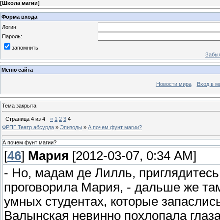
[
Школа магии
]
Форма входа
Логин:
Пароль:
запомнить
Забыл
Меню сайта
Новости мира
Вход в м
Тема закрыта
Страница
4
из
4
«
1
2
3
4
ФРПГ Театр абсурда
»
Эпизоды
»
А почем фунт магии?
А почем фунт магии?
[
46
]
Мария
[2012-03-07, 0:34 AM]
- Но, мадам де Лилль, приглядитес
проговорила Мария, - дальше же та
умных студентах, которые запаслис
Валынская невинно похлопала глаз