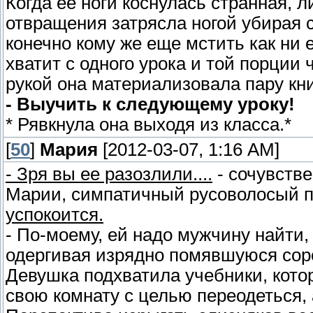
Когда ее ноги коснулась странная, л
отвращения затрясла ногой убирая с
конечно кому же еще мстить как ни 
хватит с одного урока и той порции 
рукой она материализовала пару кн
- Выучить к следующему уроку!
* Рявкнула она выходя из класса.*
[
50
]
Мария
[2012-03-07, 1:16 AM]
- Зря вы ее разозлили....
- сочувстве
Марии, симпатичный русоволосый п
успокоится.
- По-моему, ей надо мужчину найти,
одергивая изрядно помявшуюся сороч
Девушка подхватила учебники, кото
свою комнату с целью переодеться, 