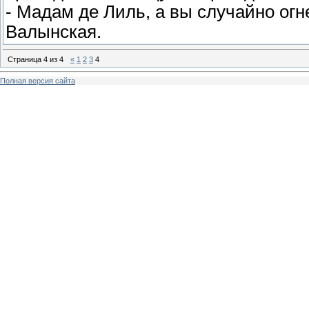
- Мадам де Лиль, а вы случайно огн
Валынская.
Страница
4
из
4
«
1
2
3
4
Полная версия сайта