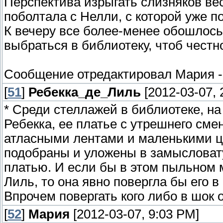
Перспектива изрыгать слизняков ве
поболтала с Нелли, с которой уже 
К вечеру все более-менее обошлось,
выбраться в библиотеку, чтоб честн
Сообщение отредактировал
Мария
[
51
]
Ребекка_де_Лиль
[2012-03-07, 
* Среди стеллажей в библиотеке, н
Ребекка, ее платье с утрешнего сме
атласными лентами и маленькими ц
подобраны и уложены в замысловат
платью. И если бы в этом пыльном 
Лиль, то она явно повергла бы его в
Впрочем повергать кого либо в шок 
[
52
]
Мария
[2012-03-07, 9:03 PM]