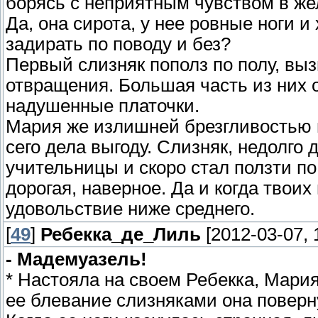
борясь с неприятным чувством в жел
Да, она сирота, у нее ровные ноги и
задирать по поводу и без?
Первый слизняк пополз по полу, вы
отвращения. Большая часть из них 
надушенные платочки.
Мария же излишней брезгливостью н
сего дела выгоду. Слизняк, недолго 
учительницы и скоро стал ползти по
дорогая, наверное. Да и когда твоих 
удовольствие ниже среднего.
[
49
]
Ребекка_де_Лиль
[2012-03-07, 
- Мадемуазель!
* Настояла на своем Ребекка, Мари
ее блевание слизняками она поверну