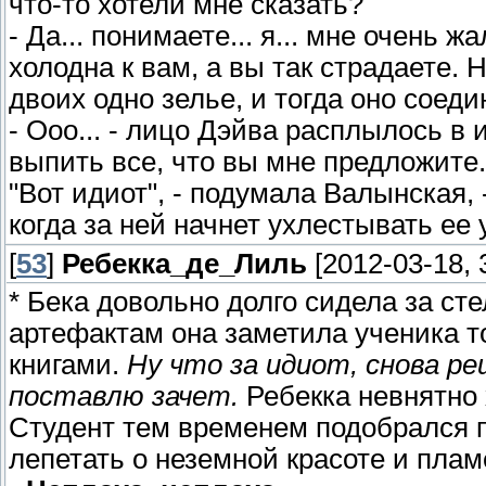
что-то хотели мне сказать?
- Да... понимаете... я... мне очень ж
холодна к вам, а вы так страдаете. 
двоих одно зелье, и тогда оно соед
- Ооо... - лицо Дэйва расплылось в 
выпить все, что вы мне предложите.
"Вот идиот", - подумала Валынская, 
когда за ней начнет ухлестывать ее у
[
53
]
Ребекка_де_Лиль
[2012-03-18, 
* Бека довольно долго сидела за ст
артефактам она заметила ученика т
книгами.
Ну что за идиот, снова р
поставлю зачет.
Ребекка невнятно 
Студент тем временем подобрался п
лепетать о неземной красоте и пла