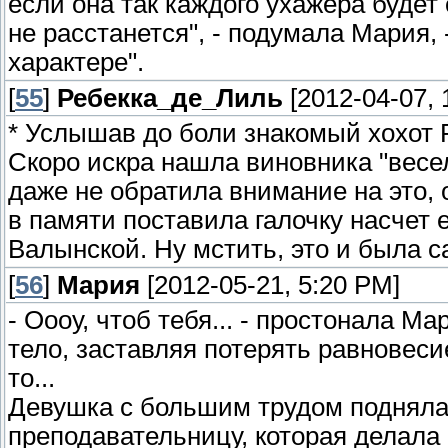
если она так каждого ухажера будет
не расстанется", - подумала Мария, 
характере".
[
55
]
Ребекка_де_Лиль
[2012-04-07, 
* Услышав до боли знакомый хохот 
Скоро искра нашла виновника "весе
даже не обратила внимание на это, 
в памяти поставила галочку насчет 
Валынской. Ну мстить, это и была с
[
56
]
Мария
[2012-05-21, 5:20 PM]
- Оооу, чтоб тебя... - простонала М
тело, заставляя потерять равновесие
то...
Девушка с большим трудом подняла
преподавательницу, которая делала в