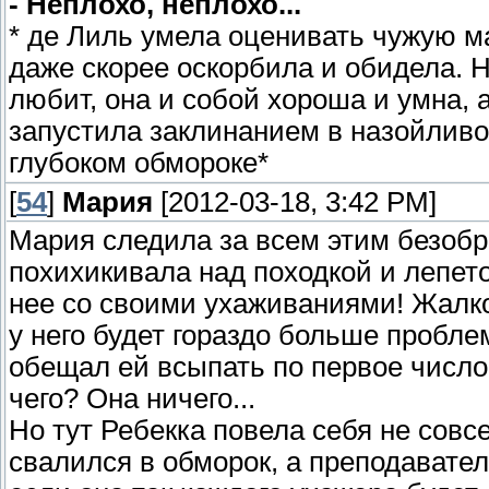
- Неплохо, неплохо...
* де Лиль умела оценивать чужую ма
даже скорее оскорбила и обидела. Н
любит, она и собой хороша и умна, а
запустила заклинанием в назойливого
глубоком обмороке*
[
54
]
Мария
[2012-03-18, 3:42 PM]
Мария следила за всем этим безобр
похихикивала над походкой и лепето
нее со своими ухаживаниями! Жалко 
у него будет гораздо больше проблем
обещал ей всыпать по первое число
чего? Она ничего...
Но тут Ребекка повела себя не совс
свалился в обморок, а преподавател