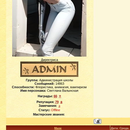
Директриса
Группа:
Администрация школы
Сообщений:
14863
Способности:
Флористика, анимагия, вампиризм
Имя персонажа:
Светлана Валынская
+
Награды:
66
±
Репутация:
79
Замечания:
±
Статус:
Offline
Мастерские звания:
Марк
Дата: Среда,