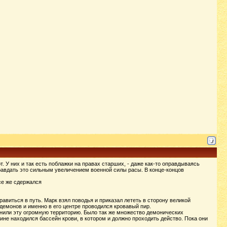
ют. У них и так есть поблажки на правах старших, - даже как-то оправдываясь
правдать это сильным увеличением военной силы расы. В конце-концов
се же сдержался
виться в путь. Марк взял поводья и приказал лететь в сторону великой
 демонов и именно в его центре проводился кровавый пир.
лнили эту огромную территорию. Было так же множество демонических
не находился бассейн крови, в котором и должно проходить действо. Пока они