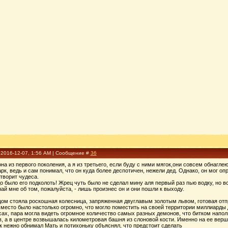
 2016-12-07, 1:56 AM | Сообщение #
36
 она из первого поколения, а я из третьего, если буду с ними мягок,они совсем обнагле
рк, ведь и сам понимал, что он куда более деспотичен, нежели дед. Однако, он мог о
творит чудеса.
до было его подколоть! Жрец чуть было не сделал мину аля первый раз пью водку, но в
ай мне об том, пожалуйста, - лишь произнес он и они пошли к выходу.
ом стояла роскошная колесница, запряженная двуглавым золотым львом, готовая отпра
 место было настолько огромно, что могло поместить на своей территории миллиарды
сах, пара могла видеть огромное количество самых разных демонов, что битком напо
, а в центре возвышалась километровая башня из слоновой кости. Именно на ее верши
к нежно обнимал Мать и потихоньку объяснял, что предстоит сделать