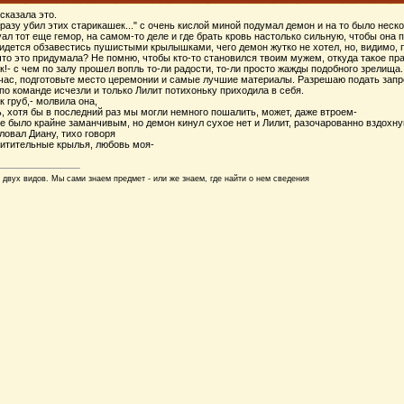
 сказала это.
разу убил этих старикашек..." с очень кислой миной подумал демон и на то было неско
ал тот еще гемор, на самом-то деле и где брать кровь настолько сильную, чтобы она п
идется обзавестись пушистыми крылышками, чего демон жутко не хотел, но, видимо, 
что это придумала? Не помню, чтобы кто-то становился твоим мужем, откуда такое пр
ак!- с чем по залу прошел вопль то-ли радости, то-ли просто жажды подобного зрелища
 час, подготовьте место церемонии и самые лучшие материалы. Разрешаю подать запро
по команде исчезли и только Лилит потихоньку приходила в себя.
к груб,- молвила она,
, хотя бы в последний раз мы могли немного пошалить, может, даже втроем-
 было крайне заманчивым, но демон кинул сухое нет и Лилит, разочарованно вздохнув
ловал Диану, тихо говоря
хитительные крылья, любовь моя-
 двух видов. Мы сами знаем предмет - или же знаем, где найти о нем сведения