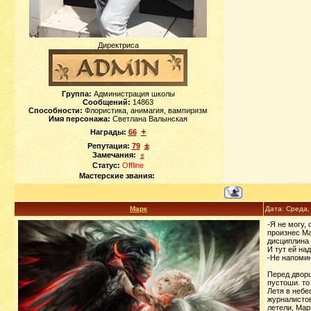
Директриса
Группа:
Администрация школы
Сообщений:
14863
Способности:
Флористика, анимагия, вампиризм
Имя персонажа:
Светлана Валынская
+
Награды:
66
±
Репутация:
79
Замечания:
±
Статус:
Offline
Мастерские звания:
Марк
Дата: Среда,
-Я не могу,
произнес Ма
дисциплина 
И тут ей на
-Не напомин
Перед дворц
пустоши. то
Летя в небе
журналистов
летели, Мар