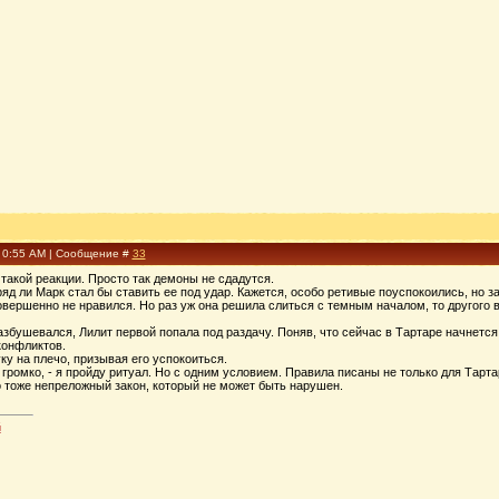
, 0:55 AM | Сообщение #
33
 такой реакции. Просто так демоны не сдадутся.
яд ли Марк стал бы ставить ее под удар. Кажется, особо ретивые поуспокоились, но за
совершенно не нравился. Но раз уж она решила слиться с темным началом, то другого 
збушевался, Лилит первой попала под раздачу. Поняв, что сейчас в Тартаре начнется
конфликтов.
у на плечо, призывая его успокоиться.
а громко, - я пройду ритуал. Но с одним условием. Правила писаны не только для Тарта
о тоже непреложный закон, который не может быть нарушен.
й