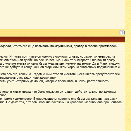
довал, что то его еще называли показушником, правда в голове промчалась
езны. И пусть почти все смиренно склонили головы, но заклятия четырех из
к Михаэль или Дрэйк, но все же весьма. Расчет был прост. Она почти сразу
 а с учетом места их сила была куда выше, нежели на земле. Да и Марк, следуя
этого не дойдет, в конце-концов Марк слишком хорошо знал своих подчиненных и
него самого, конечно. Рядом с ним стояли и оставшиеся шесть представителей
 распалась о их защитные заклинания.
ость убить старших демонов, которые пребывали в некой растерянности.
записан в книге мрака!- то была сложная ситуация, действительно, по законам
бное.
сто прямо к демонессе. В следующие мгновение она была окутана щупальцами
ряла. Но даже так, с телом, больше похожим на кровавое месиво, она прошептала,