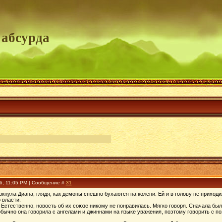
 абсурда
06, 11:05 PM | Сообщение #
31
уркнула Диана, глядя, как демоны спешно бухаются на колени. Ей и в голову не прихо
 власти.
 Естественно, новость об их союзе никому не понравилась. Мягко говоря. Сначала был
бычно она говорила с ангелами и джиннами на языке уважения, поэтому говорить с по