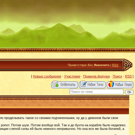
Приветствую Вас
Инкогнито
|
RSS
[
Новые сообщения
·
Участники
·
Правила форума
·
Поиск
·
RSS
]
дило проделывать такое со своими подчиненными, ну да у демонов были свои
 ропот. Потом шум. Потом вообще вой. Так и до бунта на корабле было недалеко.
зиции слепой силы ей было немного непривычно. Но она все же была богиней, а