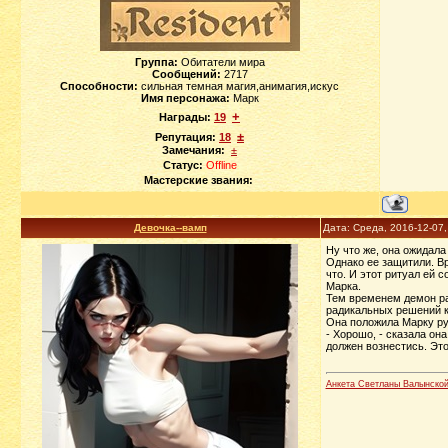
Группа:
Обитатели мира
Сообщений:
2717
Способности:
сильная темная магия,анимагия,искус
Имя персонажа:
Марк
+
Награды:
19
±
Репутация:
18
Замечания:
±
Статус:
Offline
Мастерские звания:
Девочка--вамп
Дата: Среда, 2016-12-07
Ну что же, она ожидала
Однако ее защитили. Вр
что. И этот ритуал ей 
Марка.
Тем временем демон ра
радикальных решений 
Она положила Марку рук
- Хорошо, - сказала он
должен вознестись. Эт
Анкета Светланы Валынско