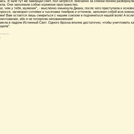
сь. В зале тут же замерцал свет, пол затрясся. Внезапно за спиной богини разверну
гела. Они заполнили собою огромное пространство.
е, чем у тебя, муженек", - мысленно хмыкнула Диана, после чего приступила к основн
разросся, заговорил сотнями и тысячами тембров и оттенков, заполнил собой всю комнат
ми! Вам остается лишь смириться с нашим союзом и подчиниться нашей воле! А если ка
ничтожение, ибо я не потерплю неповиновения!
ажгла в ладони Истинный Свет. Одного броска вполне достаточно, чтобы уничтожить к
рщила".
й