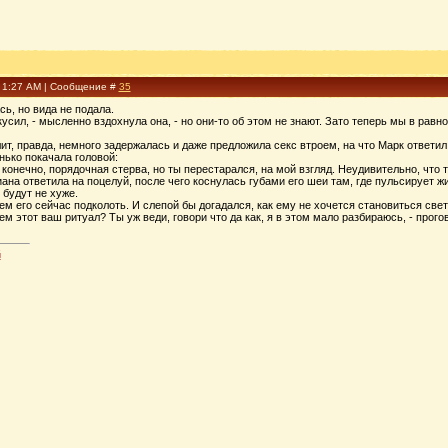
, 1:27 AM | Сообщение #
35
ь, но вида не подала.
кусил, - мысленно вздохнула она, - но они-то об этом не знают. Зато теперь мы в рав
т, правда, немного задержалась и даже предложила секс втроем, на что Марк ответи
нько покачала головой:
а, конечно, порядочная стерва, но ты перестарался, на мой взгляд. Неудивительно, что
ана ответила на поцелуй, после чего коснулась губами его шеи там, где пульсирует жи
 будут не хуже.
ем его сейчас подколоть. И слепой бы догадался, как ему не хочется становиться све
нем этот ваш ритуал? Ты уж веди, говори что да как, я в этом мало разбираюсь, - прого
й