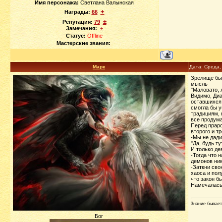
Имя персонажа:
Светлана Валынская
+
Награды:
66
±
Репутация:
79
Замечания:
±
Статус:
Offline
Мастерские звания:
Марк
Дата: Среда,
Зрелище был
мысль
"Маловато, 
Видимо, Диа
оставшихся 
смогла бы у
традициям, 
все продум
Перед праро
второго и т
-Мы не дади
"Да, будь ту
И только де
-Тогда что 
демонов ник
-Заткни сво
хаоса и пол
что закон б
Намечалась 
3нание бывает
Бог