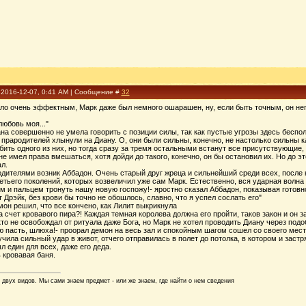
 2016-12-07, 0:41 AM | Сообщение #
32
о очень эффектным, Марк даже был немного ошарашен, ну, если быть точным, он него
любовь моя..."
на совершенно не умела говорить с позиции силы, так как пустые угрозы здесь беспол
прародителей хлынули на Диану. О, они были сильны, конечно, не настолько сильны ка
бить одного из них, но тогда сразу за тремя остальными встанут все присутствующие,
не имел права вмешаться, хотя дойди до такого, конечно, он бы остановил их. Но до 
ал.
дителями возник Аббадон. Очень старый друг жреца и сильнейший среди всех, после 
ретьего поколений, которых возвеличил уже сам Марк. Естественно, вся ударная волна
м и пальцем тронуть нашу новую госпожу!- яростно сказал Аббадон, показывая готовн
т Дрэйк, без крови бы точно не обошлось, славно, что я успел сослать его"
мон решил, что все кончено, как Лилит выкрикнула
на счет кровавого пира?! Каждая темная королева должна его пройти, таков закон и он 
то не освобождал от ритуала даже Бога, но Марк не хотел проводить Диану через подо
ю пасть, шлюха!- проорал демон на весь зал и спокойным шагом сошел со своего ме
учила сильный удар в живот, отчего отправилась в полет до потолка, в котором и заст
ыл един для всех, даже его деда.
кровавая баня.
 двух видов. Мы сами знаем предмет - или же знаем, где найти о нем сведения