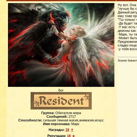
Ну вот. Она
"лучше бы с
Данный риту
ему тоже пр
"Ты только 
-Да будет т
-У вас есть
демоны как 
-Марк, ты та
-Может быть
Предложение
сладко поце
-у тебя вос
3нание бывает
Бог
Группа:
Обитатели мира
Сообщений:
2717
Способности:
сильная темная магия,анимагия,искус
Имя персонажа:
Марк
+
Награды:
19
±
Репутация:
18