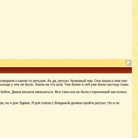
говорили о каком-то ритуале. Ах да, ритуал. Кровавый пир. Она знала о нем кое-
выхода у нее не было. Знала на что шла. Тем более в ней уже была частица тьмы
 бойня, Диана решила вмешаться. Все-таки она не была сторонницей настолько
ра, но и для Эдема. Я для союза с Владыкой должна пройти ритуал. Но и он