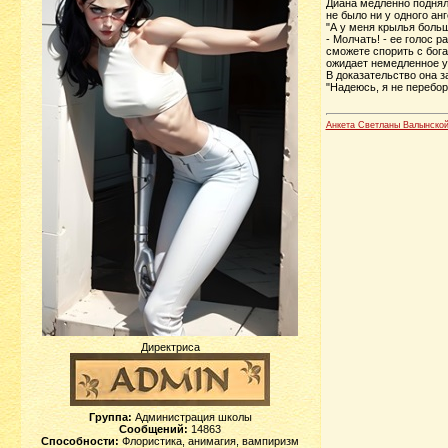
Диана медленно подняла
не было ни у одного ан
"А у меня крылья больш
- Молчать! - ее голос 
сможете спорить с бога
ожидает немедленное у
В доказательство она з
"Надеюсь, я не перебо
Анкета Светланы Валынско
Директриса
Группа:
Администрация школы
Сообщений:
14863
Способности:
Флористика, анимагия, вампиризм