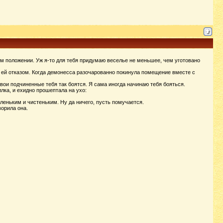
ном положении. Уж я-то для тебя придумаю веселье не меньшее, чем уготовано
л ей отказом. Когда демонесса разочарованно покинула помещение вместе с
 твои подчиненные тебя так боятся. Я сама иногда начинаю тебя бояться.
лка, и ехидно прошептала на ухо:
тленьким и чистеньким. Ну да ничего, пусть помучается.
ворила она.