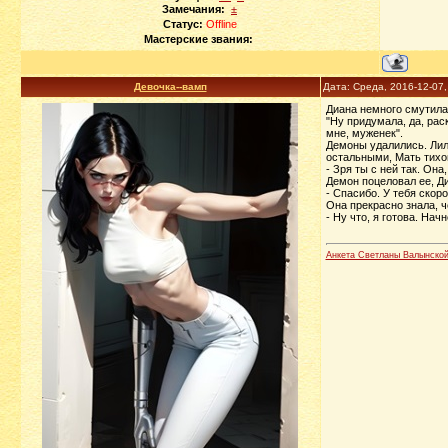
Замечания:
±
Статус:
Offline
Мастерские звания:
Девочка--вамп
Дата: Среда, 2016-12-07
Диана немного смутилас
"Ну придумала, да, рас
мне, муженек".
Демоны удалились. Лили
остальными, Мать тихо
- Зря ты с ней так. Он
Демон поцеловал ее, Ди
- Спасибо. У тебя скоро
Она прекрасно знала, ч
- Ну что, я готова. Нач
Анкета Светланы Валынско