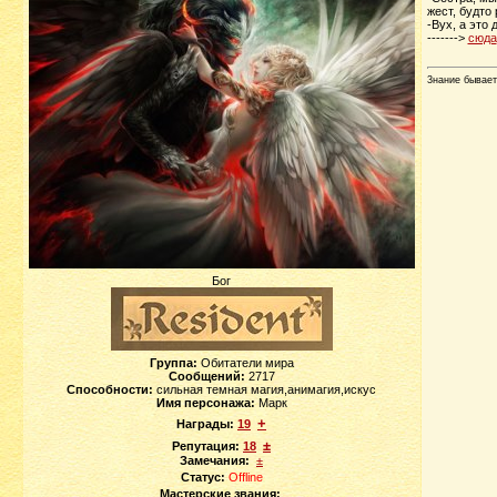
жест, будто
-Вух, а это
------->
сюда
3нание бывает
Бог
Группа:
Обитатели мира
Сообщений:
2717
Способности:
сильная темная магия,анимагия,искус
Имя персонажа:
Марк
+
Награды:
19
±
Репутация:
18
Замечания:
±
Статус:
Offline
Мастерские звания: