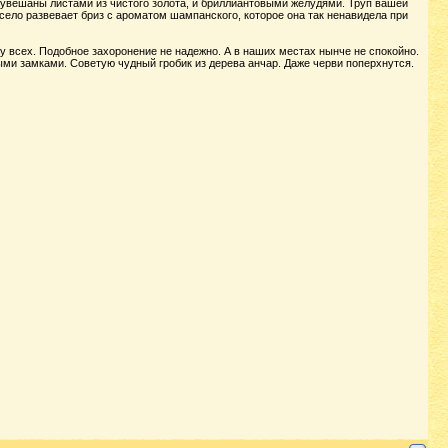
 увешаны листами из чистого золота, и бриллиантовыми желудями. Труп вашей
село развевает бриз с ароматом шампанского, которое она так ненавидела при
у у всех. Подобное захоронение не надежно. А в наших местах нынче не спокойно.
ми замками. Советую чудный гробик из дерева анчар. Даже черви поперхнутся.