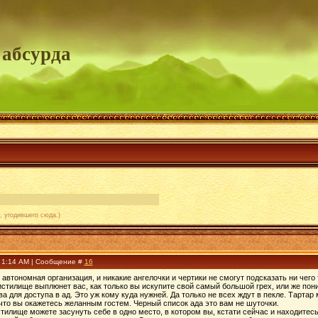
 абсурда
, угодившего сюда.)
, 1:14 AM | Сообщение #
16
автономная организация, и никакие ангелочки и чертики не смогут подсказать ни чего 
истилище выплюнет вас, как только вы искупите свой самый большой грех, или же пон
ва для доступа в ад. Это уж кому куда нужней. Да только не всех ждут в пекле. Тартар
что вы окажетесь желанным гостем. Черный список ада это вам не шуточки.
стилище можете засунуть себе в одно место, в котором вы, кстати сейчас и находитесь