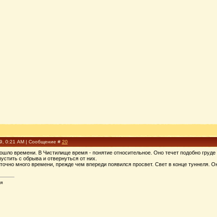
09, 0:21 AM | Сообщение #
20
рошло времени. В Чистилище время - понятие относительное. Оно течет подобно груде
пустить с обрыва и отвернуться от них.
очно много времени, прежде чем впереди появился просвет. Свет в конце туннеля. Он 
ия