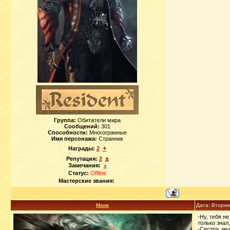
Группа:
Обитатели мира
Сообщений:
301
Способности:
Многогранные
Имя персонажа:
Странник
+
Награды:
2
±
Репутация:
2
Замечания:
±
Статус:
Offline
Мастерские звания:
Марк
Дата: Вторни
-Ну, тебя н
только знал
-Сестра, мы