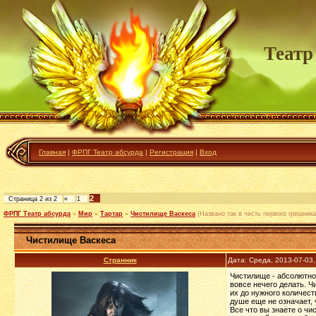
Театр
Главная
|
ФРПГ Театр абсурда
|
Регистрация
|
Вход
2
Страница
2
из
2
«
1
ФРПГ Театр абсурда
»
Мир
»
Тартар
»
Чистилище Васкеса
(Названо так в честь первого грешника
Чистилище Васкеса
Странник
Дата: Среда, 2013-07-03
Чистилище - абсолютно 
вовсе нечего делать. Ч
их до нужного количест
душе еще не означает, 
Все что вы знаете о чи