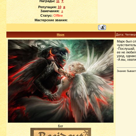
+
Награды:
11
±
Репутация:
10
Замечания:
±
Статус:
Offline
Мастерские звания:
Марк
Дата: Четвер
Марк был сп
чувствитель
-Послушай, 
ее не любил
урод, однако
-А вы, хват
3нание бывает
Бог