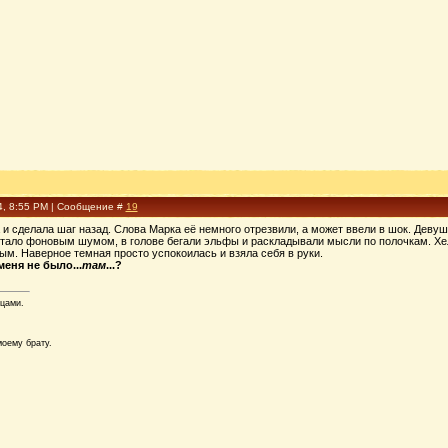
4, 8:55 PM | Сообщение #
19
 и сделала шаг назад. Слова Марка её немного отрезвили, а может ввели в шок. Девуш
тало фоновым шумом, в голове бегали эльфы и раскладывали мысли по полочкам. Хе
ым. Наверное темная просто успокоилась и взяла себя в руки.
 меня не было...
там
...?
цами.
оему брату.