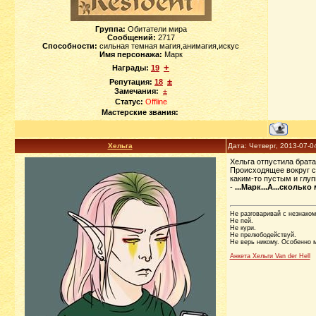
Группа:
Обитатели мира
Сообщений:
2717
Способности:
сильная темная магия,анимагия,искус
Имя персонажа:
Марк
+
Награды:
19
±
Репутация:
18
Замечания:
±
Статус:
Offline
Мастерские звания:
Хельга
Дата: Четверг, 2013-07-0
Хельга отпустила брата
Происходящее вокруг с
каким-то пустым и глуп
-
...Марк...А...сколько
Не разговаривай с незнаком
Не пей.
Не кури.
Не прелюбодействуй.
Не верь никому. Особенно м
Анкета Хельги Van der Hell