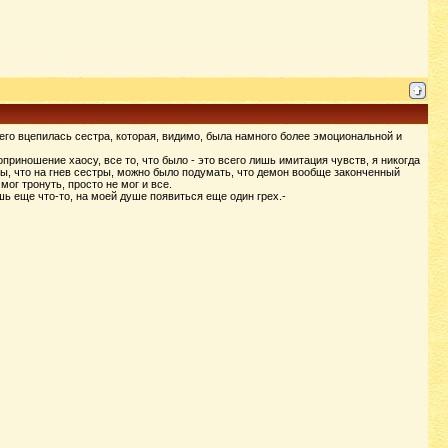
него вцепилась сестра, которая, видимо, была намного более эмоциональной и
приношение хаосу, все то, что было - это всего лишь имитация чувств, я никогда
ы, что на гнев сестры, можно было подумать, что демон вообще законченный
мог тронуть, просто не мог и все.
шь еще что-то, на моей душе появиться еще один грех.-