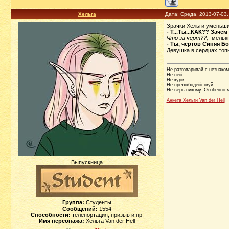
Хельга
Дата: Среда, 2013-07-03
Зрачки Хельги уменьшил
- Т...Ты...КАК?? Заче
Что за черт??,-
мелькн
- Ты, чертов Синяя Б
Девушка в сердцах топн
Не разговаривай с незнаком
Не пей.
Не кури.
Не прелюбодействуй.
Не верь никому. Особенно м
Анкета Хельги Van der Hell
Выпускница
Группа:
Студенты
Сообщений:
1554
Способности:
телепортация, призыв и пр.
Имя персонажа:
Хельга Van der Hell