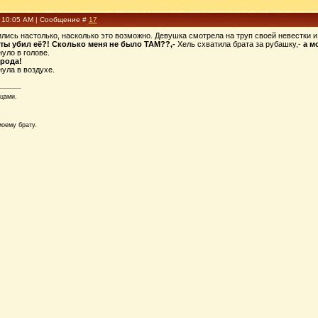
, 10:05 AM | Сообщение #
17
ись настолько, насколько это возможно. Девушка смотрела на труп своей невестки и т
м ты убил её?! Сколько меня не было ТАМ??,-
Хель схватила брата за рубашку,-
а м
уло в голове.
орода!
ула в воздухе.
цами.
оему брату.