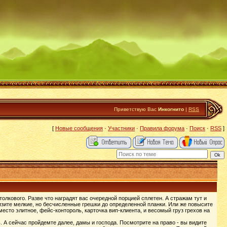
Приветствую Вас
Инкогнито
|
RSS
[
Новые сообщения
·
Участники
·
Правила форума
·
Поиск
·
RSS
]
толкового. Разве что наградят вас очередной порцией сплетен. А стражам тут и
изите мелкие, но бесчисленные грешки до определенной планки. Или же повысите
 место элитное, фейс-контороль, карточка вип-клиента, и весомый груз грехов на
. А сейчас пройдемте далее, дамы и господа. Посмотрите на право - вы видите