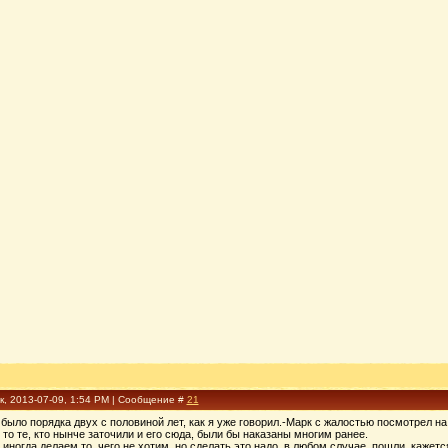
к, 2013-07-09, 1:54 PM | Сообщение #
21
е было порядка двух с половиной лет, как я уже говорил.-Марк с жалостью посмотрел на
, то те, кто нынче заточили и его сюда, были бы наказаны многим ранее.
 иногда делаем то, чего не хотим, но сделать это надо, в любом случае, пошли, кажет