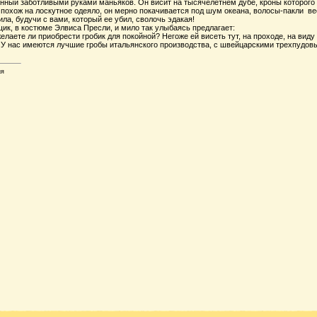
анный заботливыми руками маньяков. Он висит на тысячелетнем дубе, кроны которого
похож на лоскутное одеяло, он мерно покачивается под шум океана, волосы-пакли ве
ила, будучи с вами, который ее убил, сволочь эдакая!
ик, в костюме Элвиса Пресли, и мило так улыбаясь предлагает:
желаете ли приобрести гробик для покойной? Негоже ей висеть тут, на проходе, на вид
. У нас имеются лучшие гробы итальянского производства, с швейцарскими трехпудовы
ия