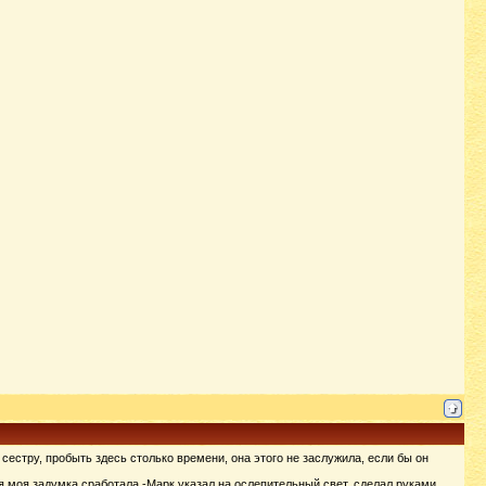
 сестру, пробыть здесь столько времени, она этого не заслужила, если бы он
ся моя задумка сработала.-Марк указал на ослепительный свет, сделал руками