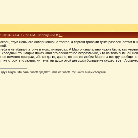
г, 2013-07-04, 12:53 PM | Сообщение #
18
окоен, труп жены его совершенно не трогал, а торгаш гробами даже развлек, потом в 
ной.
тебя я не убивал, это не в моих интересах. А Марго изначально нужна была, как жертво
- холодный тон Марка показывал его абсолютное безразличие, что на тело бывшей жен
, он немного приврал, ибо когда-то, давно, он все же любил Марго, а сестру вообще не 
ит тут строить иллюзии, ни тела, ни души этой девушки больше не существует. А скаже
 двух видов. Мы сами знаем предмет - или же знаем, где найти о нем сведения