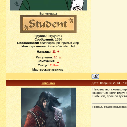
Выпускница
Группа:
Студенты
Сообщений:
1554
Способности:
телепортация, призыв и пр.
Имя персонажа:
Хельга Van der Hell
+
Награды:
11
±
Репутация:
10
Замечания:
±
Статус:
Offline
Мастерские звания:
Странник
Дата: Вторник, 2013-07-
Неизвестно, сколько п
скоростью, если вдруг 
В общем, прошло достат
Профиль общего пользован