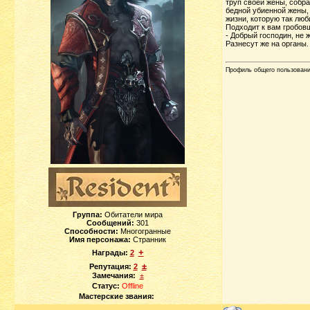
труп своей жены, собр
бедной убиенной жены, 
жизни, которую так люб
Подходит к вам гробовщ
- Добрый господин, не 
Разнесут же на органы
Профиль общего пользован
Группа:
Обитатели мира
Сообщений:
301
Способности:
Многогранные
Имя персонажа:
Странник
+
Награды:
2
±
Репутация:
2
Замечания:
±
Статус:
Offline
Мастерские звания: