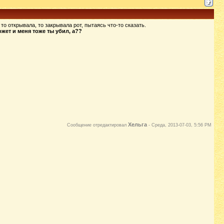
о открывала, то закрывала рот, пытаясь что-то сказать.
ожет и меня тоже ты убил, а??
Хельга
Сообщение отредактировал
-
Среда, 2013-07-03, 5:56 PM